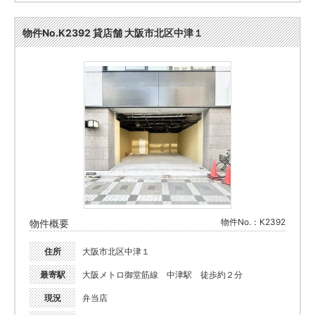
物件No.K2392 貸店舗 大阪市北区中津１
物件No.：K2392
物件概要
住所
大阪市北区中津１
最寄駅
大阪メトロ御堂筋線 中津駅 徒歩約２分
現況
弁当店