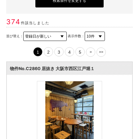
検索条件を変更する
374
件該当しました
並び替え：
表示件数：
1
2
3
4
5
>
>>
物件No.C2860 居抜き 大阪市西区江戸堀１