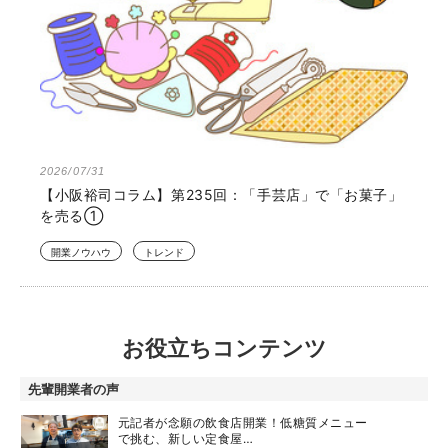
2026/07/31
【小阪裕司コラム】第235回：「手芸店」で「お菓子」
を売る①
開業ノウハウ
トレンド
お役立ちコンテンツ
先輩開業者の声
元記者が念願の飲食店開業！低糖質メニュー
で挑む、新しい定食屋…