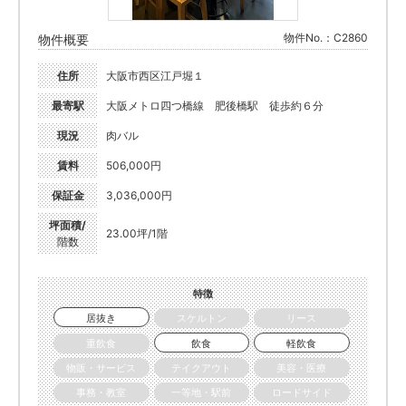
物件No.：C2860
物件概要
住所
大阪市西区江戸堀１
最寄駅
大阪メトロ四つ橋線 肥後橋駅 徒歩約６分
現況
肉バル
賃料
506,000円
保証金
3,036,000円
坪面積/
23.00坪/1階
階数
特徴
居抜き
スケルトン
リース
重飲食
飲食
軽飲食
物販・サービス
テイクアウト
美容・医療
事務・教室
一等地・駅前
ロードサイド