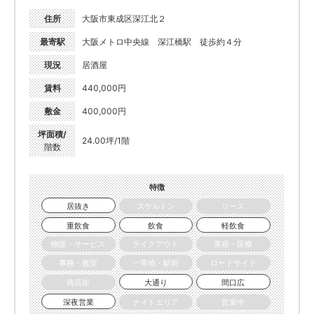
住所
大阪市東成区深江北２
最寄駅
大阪メトロ中央線 深江橋駅 徒歩約４分
現況
居酒屋
賃料
440,000円
敷金
400,000円
坪面積/
24.00坪/1階
階数
特徴
居抜き
スケルトン
リース
重飲食
飲食
軽飲食
物販・サービス
テイクアウト
美容・医療
事務・教室
一等地・駅前
ロードサイド
商店街
大通り
間口広
深夜営業
ナイトエリア
営業中