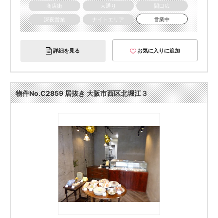
商店街
大通り
間口広
深夜営業
ナイトエリア
営業中
詳細を見る
お気に入りに追加
物件No.C2859 居抜き 大阪市西区北堀江３