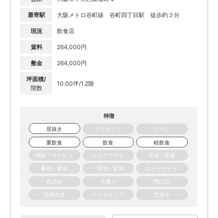
最寄駅
大阪メトロ谷町線 谷町四丁目駅 徒歩約３分
現況
飲食店
賃料
264,000円
敷金
264,000円
坪面積/
10.00坪/1.2階
階数
特徴
居抜き
スケルトン
リース
重飲食
飲食
軽飲食
物販・サービス
テイクアウト
美容・医療
事務・教室
一等地・駅前
ロードサイド
商店街
大通り
間口広
深夜営業
ナイトエリア
営業中