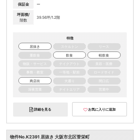
保証金
ー
坪面積/
39.56坪/1.2階
階数
特徴
居抜き
スケルトン
リース
重飲食
飲食
軽飲食
物販・サービス
テイクアウト
美容・医療
事務・教室
一等地・駅前
ロードサイド
商店街
大通り
間口広
深夜営業
ナイトエリア
営業中
詳細を見る
お気に入りに追加
物件No.K2391 居抜き 大阪市北区菅栄町