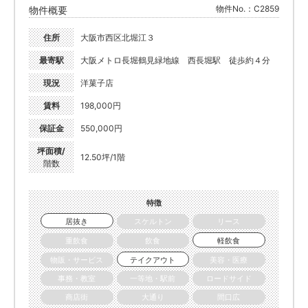
物件No.：C2859
物件概要
住所
大阪市西区北堀江３
最寄駅
大阪メトロ長堀鶴見緑地線 西長堀駅 徒歩約４分
現況
洋菓子店
賃料
198,000円
保証金
550,000円
坪面積/
12.50坪/1階
階数
特徴
居抜き
スケルトン
リース
重飲食
飲食
軽飲食
物販・サービス
テイクアウト
美容・医療
事務・教室
一等地・駅前
ロードサイド
商店街
大通り
間口広