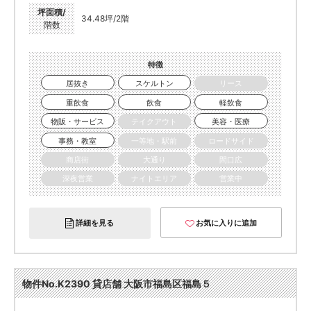
坪面積/
34.48坪/2階
階数
特徴
居抜き
スケルトン
リース
重飲食
飲食
軽飲食
物販・サービス
テイクアウト
美容・医療
事務・教室
一等地・駅前
ロードサイド
商店街
大通り
間口広
深夜営業
ナイトエリア
営業中
詳細を見る
お気に入りに追加
物件No.K2390 貸店舗 大阪市福島区福島５