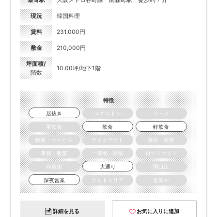
現況
韓国料理
賃料
231,000円
敷金
210,000円
坪面積/
10.00坪/地下1階
階数
特徴
居抜き
スケルトン
リース
重飲食
飲食
軽飲食
物販・サービス
テイクアウト
美容・医療
事務・教室
一等地・駅前
ロードサイド
商店街
大通り
間口広
深夜営業
ナイトエリア
営業中
詳細を見る
お気に入りに追加