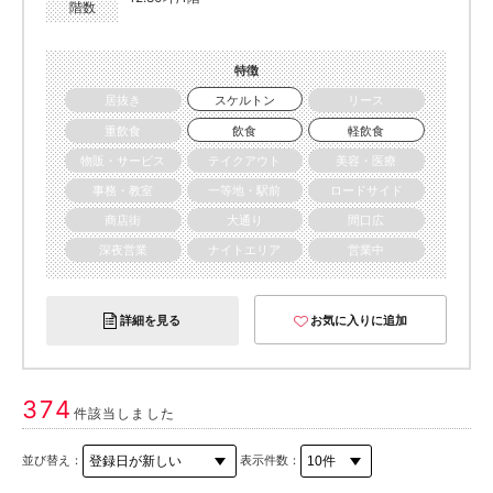
階数
特徴
居抜き
スケルトン
リース
重飲食
飲食
軽飲食
物販・サービス
テイクアウト
美容・医療
事務・教室
一等地・駅前
ロードサイド
商店街
大通り
間口広
深夜営業
ナイトエリア
営業中
詳細を見る
お気に入りに追加
374
件該当しました
並び替え：
表示件数：