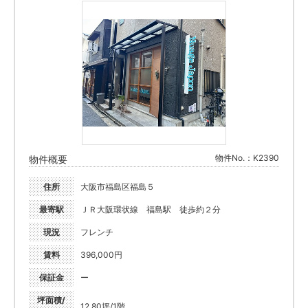
物件No.：K2390
物件概要
住所
大阪市福島区福島５
最寄駅
ＪＲ大阪環状線 福島駅 徒歩約２分
現況
フレンチ
賃料
396,000円
保証金
ー
坪面積/
12.80坪/1階