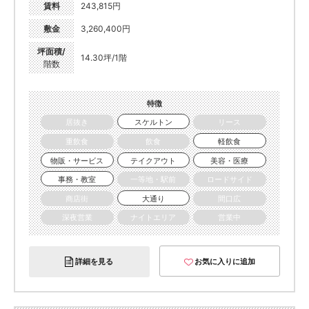
賃料
243,815円
敷金
3,260,400円
坪面積/
14.30坪/1階
階数
特徴
居抜き
スケルトン
リース
重飲食
飲食
軽飲食
物販・サービス
テイクアウト
美容・医療
事務・教室
一等地・駅前
ロードサイド
商店街
大通り
間口広
深夜営業
ナイトエリア
営業中
詳細を見る
お気に入りに追加