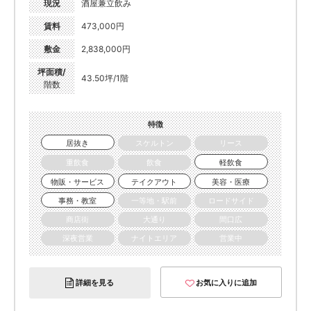
現況
酒屋兼立飲み
賃料
473,000円
敷金
2,838,000円
坪面積/
43.50坪/1階
階数
特徴
居抜き
スケルトン
リース
重飲食
飲食
軽飲食
物販・サービス
テイクアウト
美容・医療
事務・教室
一等地・駅前
ロードサイド
商店街
大通り
間口広
深夜営業
ナイトエリア
営業中
詳細を見る
お気に入りに追加