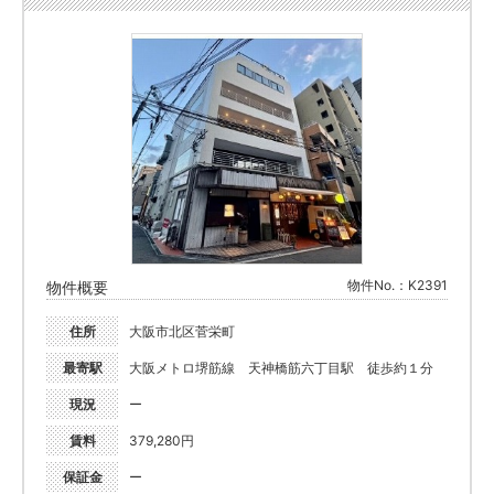
物件No.：K2391
物件概要
住所
大阪市北区菅栄町
最寄駅
大阪メトロ堺筋線 天神橋筋六丁目駅 徒歩約１分
現況
ー
賃料
379,280円
保証金
ー