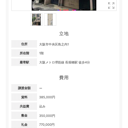
立地
住所
大阪市中央区島之内1
所在階
1階
最寄駅
大阪メトロ堺筋線 長堀橋駅 徒歩4分
費用
譲渡金額
ー
賃料
385,000円
共益費
込み
敷金
350,000円
礼金
770,000円