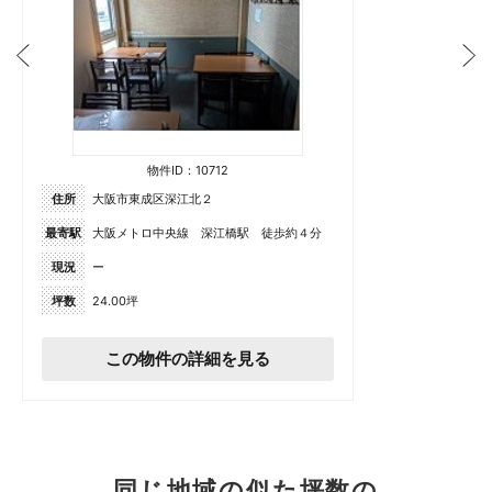
物件ID：10712
住所
大阪市東成区深江北２
最寄駅
大阪メトロ中央線 深江橋駅 徒歩約４分
現況
ー
坪数
24.00坪
この物件の詳細を見る
同じ地域の似た坪数の