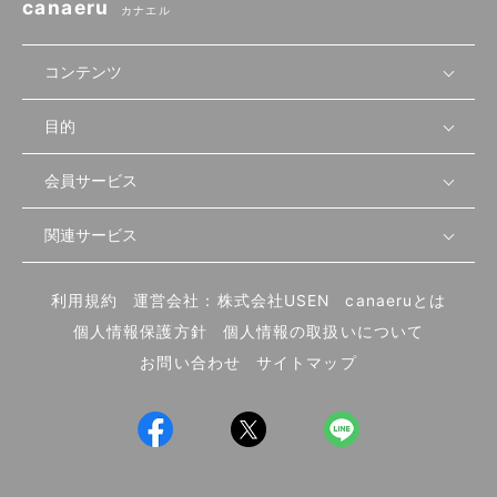
canaeru
カナエル
コンテンツ
目的
無料開業相談
セミナーで学ぶ
会員サービス
店舗運営
物件を探す
セミナー情報
資金・手続き
関連サービス
会員登録
先輩開業者の声
セミナー動画
首都圏
物件
メルマガ設定
記事から学ぶ
セミナー協力一覧
大阪
飲食店サクセスガイド（外部サイト）
内装・設備
利用規約
運営会社：株式会社USEN
canaeruとは
ログイン
飲食店の始め方
北海道
開業・経営に関する記事
個人情報保護方針
個人情報の取扱いについて
食材・仕入れ
業態別の開業方法
東海
編集ポリシー
お問い合わせ
サイトマップ
集客・宣伝
その他
トレンド
UIターン開業特集
飲食店開業