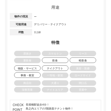
用途
物件の現況
ー
可能用途
デリバリー・テイクアウト
坪数
11.1坪
特徴
居抜き
スケルトン
リース
重飲食
飲食
軽飲食
物販・サービス
テイクアウト
美容・医療
事務・教室
一等地・駅前
ロードサイド
商店街
大通り
間口広
深夜営業
ナイトエリア
営業中
CHECK
長堀橋駅徒歩4分！
島之内エリアの1階路面テナント物件！
POINT