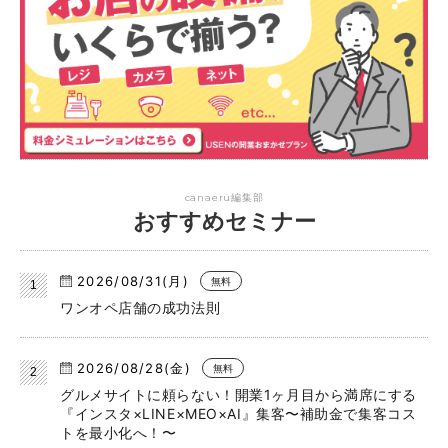
canaeru編集部
おすすめセミナー
2026/08/31(月)
無料
ワンオペ店舗の成功法則
2026/08/28(金)
無料
グルメサイトに頼らない！開業1ヶ月目から満席にする
『インスタ×LINE×MEO×AI』集客〜補助金で集客コス
トを最小化へ！〜