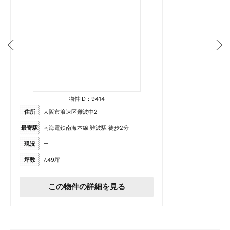
物件ID：9414
住所
大阪市浪速区難波中2
最寄駅
南海電鉄南海本線 難波駅 徒歩2分
現況
ー
坪数
7.49坪
この物件の詳細を見る