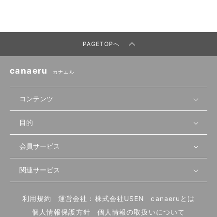
PAGETOPへ
canaeru
カナエル
コンテンツ
目的
無料開業相談
セミナーで学ぶ
会員サービス
店舗運営
物件を探す
セミナー情報
資金・手続き
関連サービス
会員登録
先輩開業者の声
セミナー動画
首都圏
物件
メルマガ設定
記事から学ぶ
セミナー協力一覧
大阪
飲食店サクセスガイド（外部サイト）
内装・設備
利用規約
運営会社：株式会社USEN
canaeruとは
ログイン
飲食店の始め方
北海道
開業・経営に関する記事
個人情報保護方針
個人情報の取扱いについて
食材・仕入れ