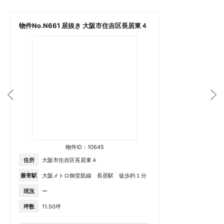
物件No.N661 居抜き 大阪市住吉区長居東４
物件ID：10645
住所
大阪市住吉区長居東４
最寄駅
大阪メトロ御堂筋線 長居駅 徒歩約１分
現況
ー
坪数
11.50坪