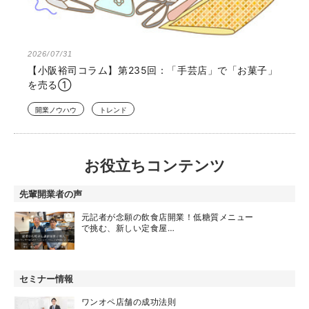
2026/07/31
【小阪裕司コラム】第235回：「手芸店」で「お菓子」
を売る①
開業ノウハウ
トレンド
お役立ちコンテンツ
先輩開業者の声
元記者が念願の飲食店開業！低糖質メニュー
で挑む、新しい定食屋…
セミナー情報
ワンオペ店舗の成功法則