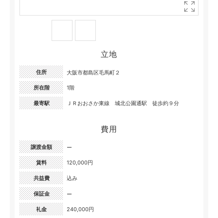
立地
住所
大阪市都島区毛馬町２
所在階
1階
最寄駅
ＪＲおおさか東線 城北公園通駅 徒歩約９分
費用
譲渡金額
ー
賃料
120,000円
共益費
込み
保証金
ー
礼金
240,000円