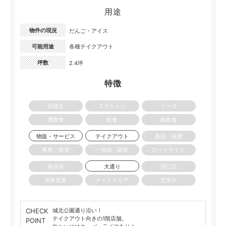
用途
物件の現況
だんご・アイス
可能用途
各種テイクアウト
坪数
2.4坪
特徴
居抜き
スケルトン
リース
重飲食
飲食
軽飲食
物販・サービス
テイクアウト
美容・医療
事務・教室
一等地・駅前
ロードサイド
商店街
大通り
間口広
深夜営業
ナイトエリア
営業中
CHECK
城北公園通り沿い！
テイクアウト向きの1階店舗。
POINT