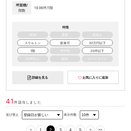
坪面積/
19.96坪/1階
階数
特徴
NEW
更新
居抜き
スケルトン
飲食可
30万円以下
1階
空中階
20坪以下
50坪以上
駅近
ロードサイド
詳細を見る
お気に入りに追加
41
件該当しました
並び替え：
表示件数：
1
2
3
4
5
<
>
>>