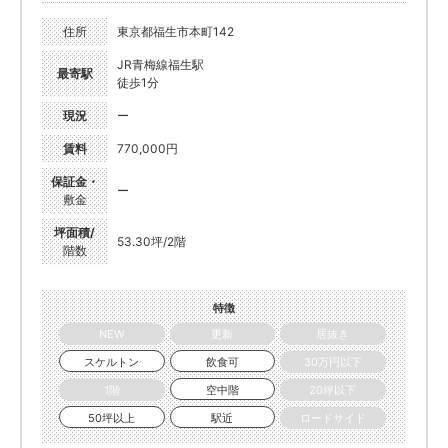
住所
東京都福生市本町142
JR青梅線福生駅
最寄駅
徒歩1分
現況
ー
賃料
770,000円
保証金・
ー
敷金
坪面積/
53.30坪/2階
階数
特徴
NEW
更新
居抜き
スケルトン
飲食可
30万円以下
1階
空中階
20坪以下
50坪以上
駅近
ロードサイド