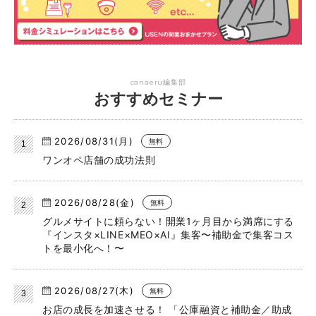
canaeru編集部
おすすめセミナー
2026/08/31(月)
無料
ワンオペ店舗の成功法則
2026/08/28(金)
無料
グルメサイトに頼らない！開業1ヶ月目から満席にする
『インスタ×LINE×MEO×AI』集客〜補助金で集客コス
トを最小化へ！〜
2026/08/27(木)
無料
お店の成長を加速させる！ 「公庫融資と補助金／助成