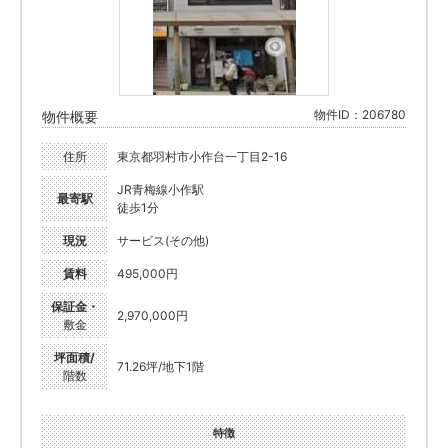
物件ID：206780
物件概要
住所
東京都羽村市小作台一丁目2-16
JR青梅線小作駅
最寄駅
徒歩1分
現況
サービス(その他)
賃料
495,000円
保証金・
2,970,000円
敷金
坪面積/
71.26坪/地下1階
階数
特徴