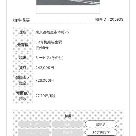
物件ID：205939
物件概要
住所
東京都福生市本町75
JR青梅線福生駅
最寄駅
徒歩5分
現況
サービス(その他)
賃料
242,000円
保証金・
726,000円
敷金
坪面積/
27.79坪/1階
階数
特徴
NEW
更新
居抜き
スケルトン
飲食可
30万円以下