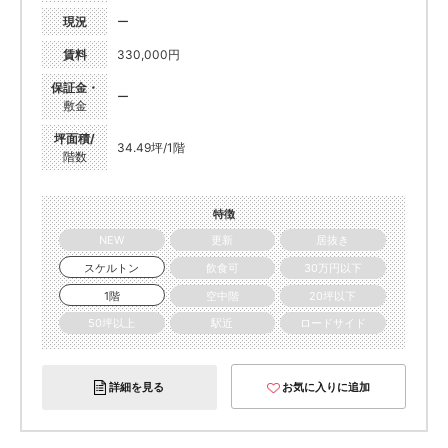
現況
ー
賃料
330,000円
保証金・
ー
敷金
坪面積/
34.49坪/1階
階数
特徴
NEW
更新
居抜き
スケルトン
飲食可
30万円以下
1階
空中階
20坪以下
50坪以上
駅近
ロードサイド
詳細を見る
お気に入りに追加