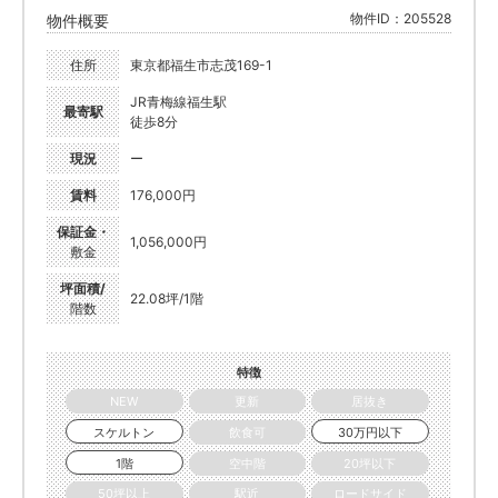
物件ID：205528
物件概要
住所
東京都福生市志茂169-1
JR青梅線福生駅
最寄駅
徒歩8分
現況
ー
賃料
176,000円
保証金・
1,056,000円
敷金
坪面積/
22.08坪/1階
階数
特徴
NEW
更新
居抜き
スケルトン
飲食可
30万円以下
1階
空中階
20坪以下
50坪以上
駅近
ロードサイド