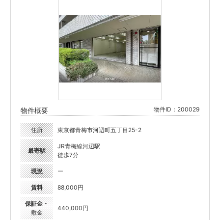
物件ID：200029
物件概要
住所
東京都青梅市河辺町五丁目25-2
JR青梅線河辺駅
最寄駅
徒歩7分
現況
ー
賃料
88,000円
保証金・
440,000円
敷金