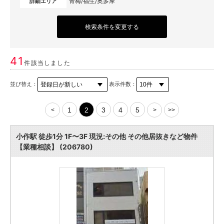
青梅/福生/奥多摩
詳細エリア
検索条件を変更する
41
件該当しました
並び替え：
表示件数：
1
2
3
4
5
<
>
>>
小作駅 徒歩1分 1F〜3F 現況:その他 その他居抜きなど物件
【業種相談】 (206780)