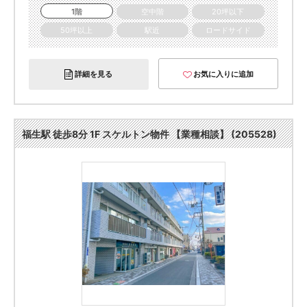
1階
空中階
20坪以下
50坪以上
駅近
ロードサイド
詳細を見る
お気に入りに追加
福生駅 徒歩8分 1F スケルトン物件 【業種相談】 (205528)