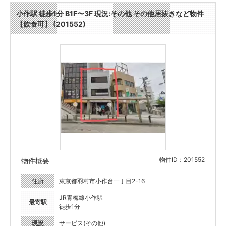
小作駅 徒歩1分 B1F〜3F 現況:その他 その他居抜きなど物件
【飲食可】 (201552)
物件ID：201552
物件概要
住所
東京都羽村市小作台一丁目2-16
JR青梅線小作駅
最寄駅
徒歩1分
現況
サービス(その他)