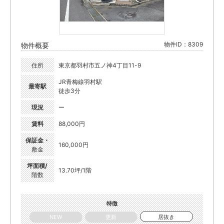
物件ID：8309
物件概要
住所
東京都羽村市五ノ神4丁目11-9
JR青梅線羽村駅
最寄駅
徒歩3分
現況
ー
賃料
88,000円
保証金・
160,000円
敷金
坪面積/
13.70坪/1階
階数
特徴
NEW
更新
居抜き