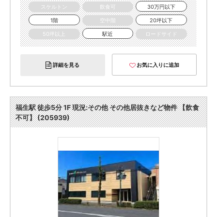
スケルトン
飲食可
30万円以下
1階
空中階
20坪以下
50坪以上
駅近
ロードサイド
詳細を見る
お気に入りに追加
福生駅 徒歩5分 1F 現況:その他 その他居抜きなど物件 【飲食
不可】 (205939)