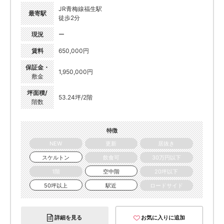
JR青梅線福生駅
最寄駅
徒歩2分
現況
ー
賃料
650,000円
保証金・
1,950,000円
敷金
坪面積/
53.24坪/2階
階数
特徴
NEW
更新
居抜き
スケルトン
飲食可
30万円以下
1階
空中階
20坪以下
50坪以上
駅近
ロードサイド
詳細を見る
お気に入りに追加