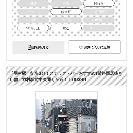
NEW
更新
居抜き
スケルトン
飲食可
30万円以下
1階
空中階
20坪以下
50坪以上
駅近
ロードサイド
詳細を見る
お気に入りに追加
「羽村駅」徒歩3分！スナック・バーおすすめ1階路面居抜き
店舗！羽村駅前中央通り至近！！(8309)