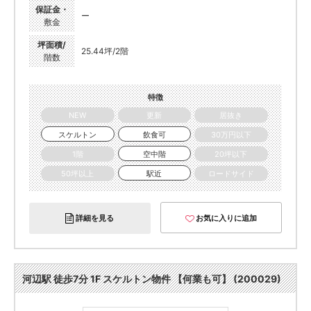
保証金・
ー
敷金
坪面積/
25.44坪/2階
階数
特徴
NEW
更新
居抜き
スケルトン
飲食可
30万円以下
1階
空中階
20坪以下
50坪以上
駅近
ロードサイド
詳細を見る
お気に入りに追加
河辺駅 徒歩7分 1F スケルトン物件 【何業も可】 (200029)