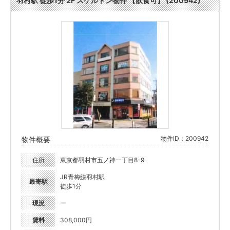
羽村駅 徒歩1分 2F スケルトン物件 【飲食可】 (200942)
物件ID：200942
物件概要
住所
東京都羽村市五ノ神一丁目8-9
JR青梅線羽村駅
最寄駅
徒歩1分
現況
ー
賃料
308,000円