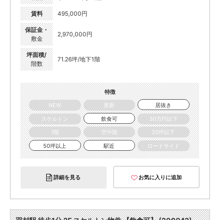
賃料
495,000円
保証金・
2,970,000円
敷金
坪面積/
71.26坪/地下1階
階数
特徴
NEW
更新
居抜き
スケルトン
飲食可
30万円以下
1階
空中階
20坪以下
50坪以上
駅近
ロードサイド
詳細を見る
お気に入りに追加