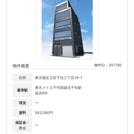
物件ID：207785
物件概要
住所
東京都足立区千住三丁目19-7
東京メトロ千代田線北千住駅
最寄駅
徒歩6分
現況
ー
賃料
542,080円
保証金・
ー
敷金