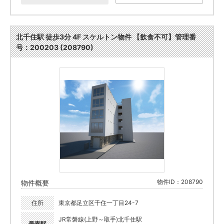
北千住駅 徒歩3分 4F スケルトン物件 【飲食不可】管理番
号：200203 (208790)
物件ID：208790
物件概要
住所
東京都足立区千住一丁目24-7
JR常磐線(上野～取手)北千住駅
最寄駅