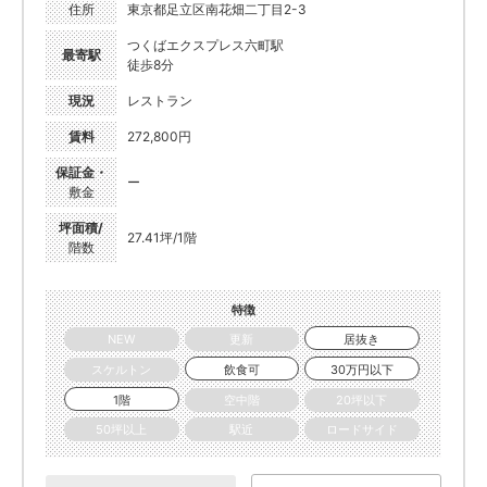
住所
東京都足立区南花畑二丁目2-3
つくばエクスプレス六町駅
最寄駅
徒歩8分
現況
レストラン
賃料
272,800円
保証金・
ー
敷金
坪面積/
27.41坪/1階
階数
特徴
NEW
更新
居抜き
スケルトン
飲食可
30万円以下
1階
空中階
20坪以下
50坪以上
駅近
ロードサイド