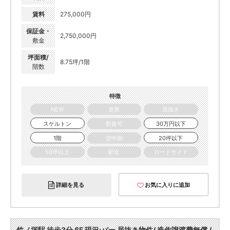
賃料
275,000円
保証金・
2,750,000円
敷金
坪面積/
8.75坪/1階
階数
特徴
NEW
更新
居抜き
スケルトン
飲食可
30万円以下
1階
空中階
20坪以下
50坪以上
駅近
ロードサイド
詳細を見る
お気に入りに追加
竹ノ塚駅 徒歩3分 6F 現況:バー 居抜き物件/ 造作譲渡費無償 /