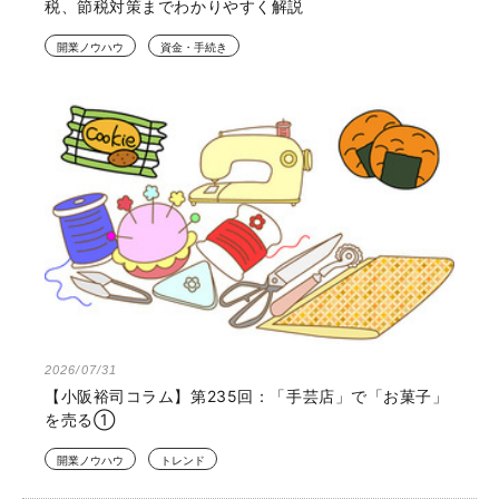
税、節税対策までわかりやすく解説
開業ノウハウ
資金・手続き
2026/07/31
【小阪裕司コラム】第235回：「手芸店」で「お菓子」
を売る①
開業ノウハウ
トレンド