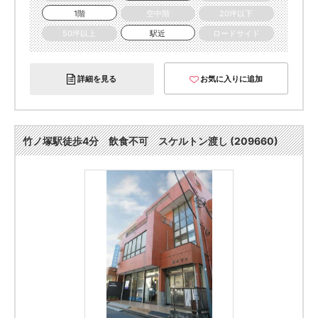
1階
空中階
20坪以下
50坪以上
駅近
ロードサイド
詳細を見る
お気に入りに追加
竹ノ塚駅徒歩4分 飲食不可 スケルトン渡し (209660)