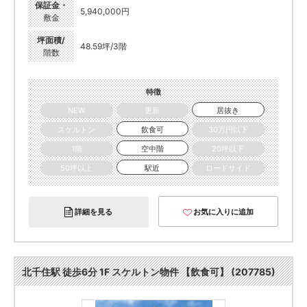
保証金・
5,940,000円
敷金
坪面積/
48.59坪/3階
階数
特徴
NEW
更新
居抜き
スケルトン
飲食可
30万円以下
1階
空中階
20坪以下
50坪以上
駅近
ロードサイド
詳細を見る
お気に入りに追加
北千住駅 徒歩6分 1F スケルトン物件 【飲食可】 (207785)