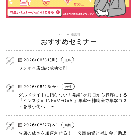
canaeru編集部
おすすめセミナー
2026/08/31(月)
無料
ワンオペ店舗の成功法則
2026/08/28(金)
無料
グルメサイトに頼らない！開業1ヶ月目から満席にする
『インスタ×LINE×MEO×AI』集客〜補助金で集客コス
トを最小化へ！〜
2026/08/27(木)
無料
お店の成長を加速させる！ 「公庫融資と補助金／助成