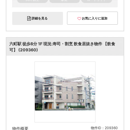
詳細を見る
お気に入りに追加
六町駅 徒歩8分 1F 現況:寿司・割烹 飲食居抜き物件 【飲食
可】 (209360)
物件ID：209360
物件概要