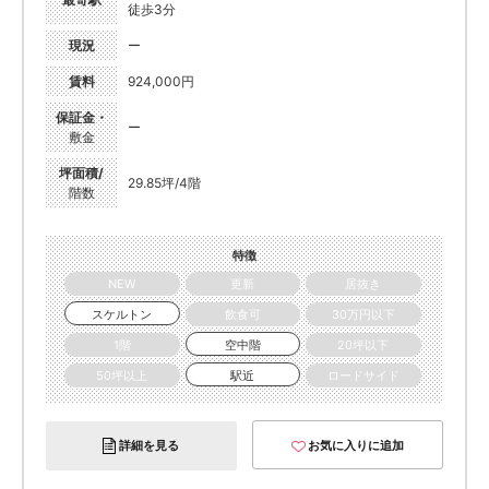
徒歩3分
現況
ー
賃料
924,000円
保証金・
ー
敷金
坪面積/
29.85坪/4階
階数
特徴
NEW
更新
居抜き
スケルトン
飲食可
30万円以下
1階
空中階
20坪以下
50坪以上
駅近
ロードサイド
詳細を見る
お気に入りに追加