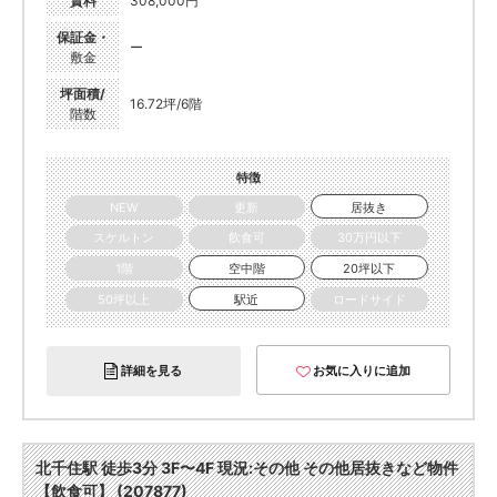
賃料
308,000円
保証金・
ー
敷金
坪面積/
16.72坪/6階
階数
特徴
NEW
更新
居抜き
スケルトン
飲食可
30万円以下
1階
空中階
20坪以下
50坪以上
駅近
ロードサイド
詳細を見る
お気に入りに追加
北千住駅 徒歩3分 3F〜4F 現況:その他 その他居抜きなど物件
【飲食可】 (207877)