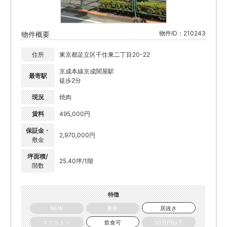
物件ID：210243
物件概要
住所
東京都足立区千住東二丁目20-22
京成本線京成関屋駅
最寄駅
徒歩2分
現況
焼肉
賃料
495,000円
保証金・
2,970,000円
敷金
坪面積/
25.40坪/1階
階数
特徴
NEW
更新
居抜き
スケルトン
飲食可
30万円以下