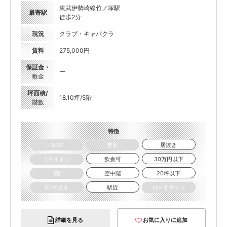
東武伊勢崎線竹ノ塚駅
最寄駅
徒歩2分
現況
クラブ・キャバクラ
賃料
275,000円
保証金・
ー
敷金
坪面積/
18.10坪/5階
階数
特徴
NEW
更新
居抜き
スケルトン
飲食可
30万円以下
1階
空中階
20坪以下
50坪以上
駅近
ロードサイド
詳細を見る
お気に入りに追加