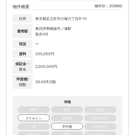
物件ID：209660
物件概要
住所
東京都足立区竹の塚六丁目9-10
東武伊勢崎線竹ノ塚駅
最寄駅
徒歩4分
現況
ー
賃料
330,000円
保証金・
2,000,000円
敷金
坪面積/
39.45坪/2階
階数
特徴
NEW
更新
居抜き
スケルトン
飲食可
30万円以下
1階
空中階
20坪以下
50坪以上
駅近
ロードサイド