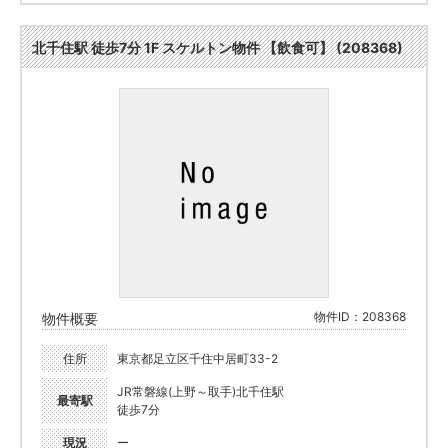
北千住駅 徒歩7分 1F スケルトン物件 【飲食可】 (208368)
物件ID：208368
物件概要
住所
東京都足立区千住中居町33-2
JR常磐線(上野～取手)北千住駅
最寄駅
徒歩7分
現況
ー