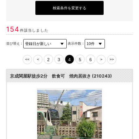
検索条件を変更する
154
件該当しました
並び替え：
表示件数：
2
3
4
5
6
<<
<
>
>>
京成関屋駅徒歩2分 飲食可 焼肉居抜き (210243)