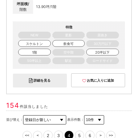
坪面積/
13.90坪/1階
階数
特徴
NEW
更新
居抜き
スケルトン
飲食可
30万円以下
1階
空中階
20坪以下
50坪以上
駅近
ロードサイド
詳細を見る
お気に入りに追加
154
件該当しました
並び替え：
表示件数：
2
3
4
5
6
<<
<
>
>>