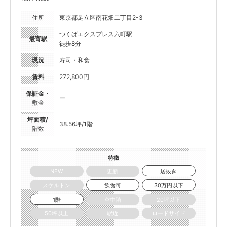
住所
東京都足立区南花畑二丁目2-3
つくばエクスプレス六町駅
最寄駅
徒歩8分
現況
寿司・和食
賃料
272,800円
保証金・
ー
敷金
坪面積/
38.56坪/1階
階数
特徴
NEW
更新
居抜き
スケルトン
飲食可
30万円以下
1階
空中階
20坪以下
50坪以上
駅近
ロードサイド