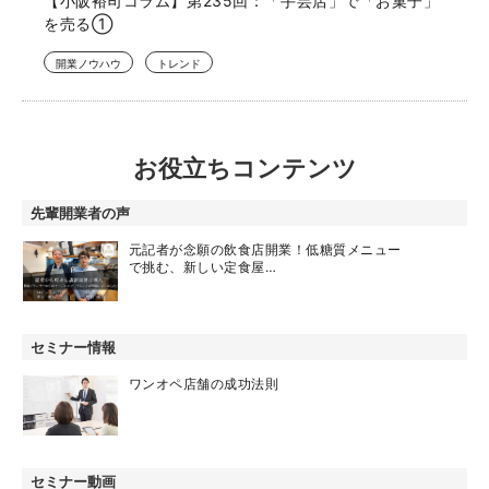
【小阪裕司コラム】第235回：「手芸店」で「お菓子」
を売る①
開業ノウハウ
トレンド
お役立ちコンテンツ
先輩開業者の声
元記者が念願の飲食店開業！低糖質メニュー
で挑む、新しい定食屋…
セミナー情報
ワンオペ店舗の成功法則
セミナー動画