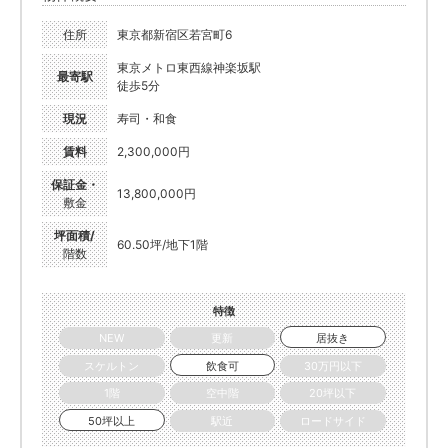
住所
東京都新宿区若宮町6
東京メトロ東西線神楽坂駅
最寄駅
徒歩5分
現況
寿司・和食
賃料
2,300,000円
保証金・
13,800,000円
敷金
坪面積/
60.50坪/地下1階
階数
特徴
NEW
更新
居抜き
スケルトン
飲食可
30万円以下
1階
空中階
20坪以下
50坪以上
駅近
ロードサイド