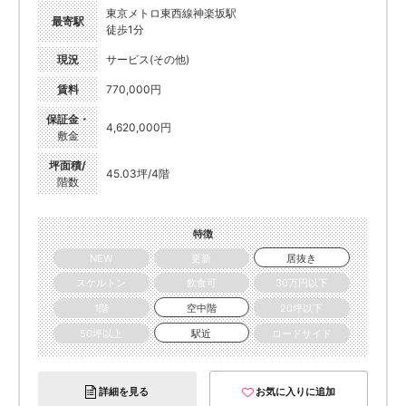
東京メトロ東西線神楽坂駅
最寄駅
徒歩1分
現況
サービス(その他)
賃料
770,000円
保証金・
4,620,000円
敷金
坪面積/
45.03坪/4階
階数
特徴
NEW
更新
居抜き
スケルトン
飲食可
30万円以下
1階
空中階
20坪以下
50坪以上
駅近
ロードサイド
詳細を見る
お気に入りに追加