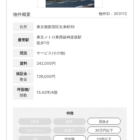
物件ID：203112
物件概要
住所
東京都新宿区矢来町65
東京メトロ東西線神楽坂駅
最寄駅
徒歩1分
現況
サービス(その他)
賃料
242,000円
保証金・
726,000円
敷金
坪面積/
15.42坪/4階
階数
特徴
NEW
更新
居抜き
スケルトン
飲食可
30万円以下
1階
空中階
20坪以下