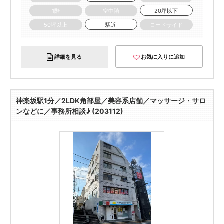
1階
空中階
20坪以下
50坪以上
駅近
ロードサイド
詳細を見る
お気に入りに追加
神楽坂駅1分／2LDK角部屋／美容系店舗／マッサージ・サロ
ンなどに／事務所相談♪ (203112)