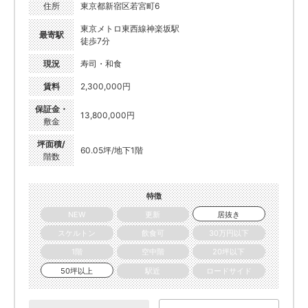
住所
東京都新宿区若宮町6
東京メトロ東西線神楽坂駅
最寄駅
徒歩7分
現況
寿司・和食
賃料
2,300,000円
保証金・
13,800,000円
敷金
坪面積/
60.05坪/地下1階
階数
特徴
NEW
更新
居抜き
スケルトン
飲食可
30万円以下
1階
空中階
20坪以下
50坪以上
駅近
ロードサイド