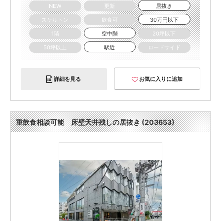
NEW
更新
居抜き
スケルトン
飲食可
30万円以下
1階
空中階
20坪以下
50坪以上
駅近
ロードサイド
詳細を見る
お気に入りに追加
重飲食相談可能 床壁天井残しの居抜き (203653)