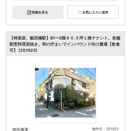
詳細を見る
お気に入りに追加
【神楽坂、飯田橋駅】B1〜2階６０.５坪１棟テナント。老舗
割烹料理居抜き。和の佇まいでインバウンド向け最適【飲食
可】 (201923)
物件ID：201923
物件概要