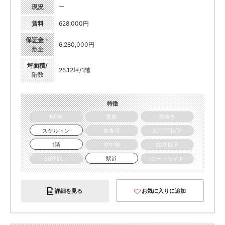
現況
ー
賃料
628,000円
保証金・
6,280,000円
敷金
坪面積/
25.12坪/1階
階数
特徴
NEW
更新
居抜き
スケルトン
飲食可
30万円以下
1階
空中階
20坪以下
50坪以上
駅近
ロードサイド
詳細を見る
お気に入りに追加