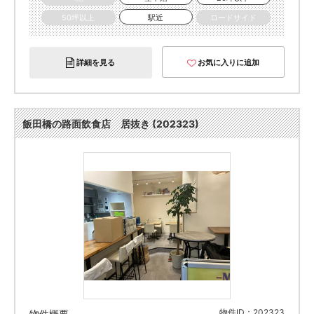
50坪以上
駅近
ロードサイド
詳細を見る
お気に入りに追加
飯田橋の路面飲食店 居抜き (202323)
物件ID：202323
物件概要