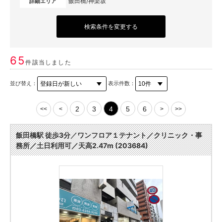
飯田橋/神楽坂
詳細エリア
検索条件を変更する
65
件該当しました
並び替え：
表示件数：
2
3
4
5
6
<<
<
>
>>
飯田橋駅 徒歩3分／ワンフロア１テナント／クリニック・事
務所／土日利用可／天高2.47m (203684)