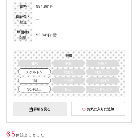
賃料
994,961円
保証金・
ー
敷金
坪面積/
53.84坪/1階
階数
特徴
NEW
更新
居抜き
スケルトン
飲食可
30万円以下
1階
空中階
20坪以下
50坪以上
駅近
ロードサイド
詳細を見る
お気に入りに追加
65
件該当しました