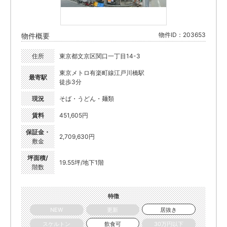
物件ID：203653
物件概要
住所
東京都文京区関口一丁目14-3
東京メトロ有楽町線江戸川橋駅
最寄駅
徒歩3分
現況
そば・うどん・麺類
賃料
451,605円
保証金・
2,709,630円
敷金
坪面積/
19.55坪/地下1階
階数
特徴
NEW
更新
居抜き
スケルトン
飲食可
30万円以下