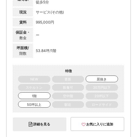
徒歩5分
現況
サービス(その他)
賃料
995,000円
保証金・
ー
敷金
坪面積/
53.84坪/1階
階数
特徴
NEW
更新
居抜き
スケルトン
飲食可
30万円以下
1階
空中階
20坪以下
50坪以上
駅近
ロードサイド
詳細を見る
お気に入りに追加