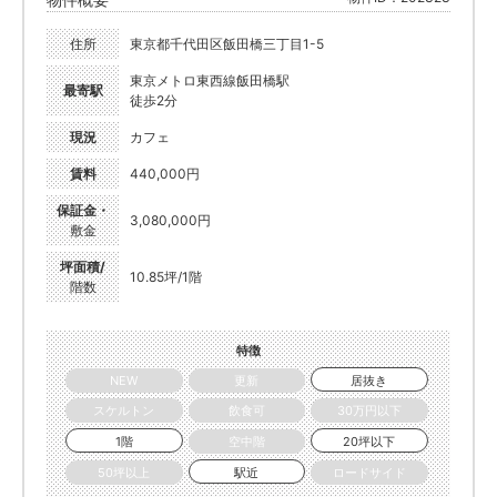
住所
東京都千代田区飯田橋三丁目1-5
東京メトロ東西線飯田橋駅
最寄駅
徒歩2分
現況
カフェ
賃料
440,000円
保証金・
3,080,000円
敷金
坪面積/
10.85坪/1階
階数
特徴
NEW
更新
居抜き
スケルトン
飲食可
30万円以下
1階
空中階
20坪以下
50坪以上
駅近
ロードサイド