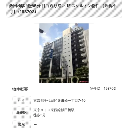
飯田橋駅 徒歩5分 目白通り沿い 1F スケルトン物件 【飲食不
可】 (198703)
物件ID：198703
物件概要
住所
東京都千代田区飯田橋一丁目7-10
東京メトロ東西線飯田橋駅
最寄駅
徒歩5分
現況
ー