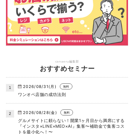
canaeru編集部
おすすめセミナー
2026/08/31(月)
無料
ワンオペ店舗の成功法則
2026/08/28(金)
無料
グルメサイトに頼らない！開業1ヶ月目から満席にする
『インスタ×LINE×MEO×AI』集客〜補助金で集客コス
トを最小化へ！〜