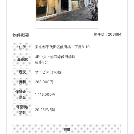
物件ID：203684
物件概要
住所
東京都千代田区飯田橋一丁目8-10
JR中央・総武線飯田橋駅
最寄駅
徒歩3分
現況
サービス(その他)
賃料
283,000円
保証金・
1,415,000円
敷金
坪面積/
20.25坪/5階
階数
特徴