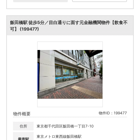
飯田橋駅 徒歩5分／目白通りに面す元金融機関物件【飲食不
可】 (199477)
物件ID：199477
物件概要
住所
東京都千代田区飯田橋一丁目7-10
東京メトロ東西線飯田橋駅
最寄駅