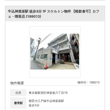
牛込神楽坂駅 徒歩3分 1F スケルトン物件 【軽飲食可】カフ
ェ・喫茶店 (199013)
物件ID：199013
物件概要
住所
東京都新宿区神楽坂六丁目76
都営大江戸線牛込神楽坂駅
最寄駅
徒歩3分