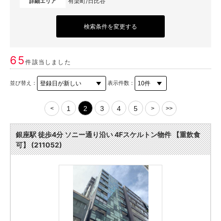
有楽町/日比谷
詳細エリア
検索条件を変更する
65
件該当しました
並び替え：
表示件数：
1
2
3
4
5
<
>
>>
銀座駅 徒歩4分 ソニー通り沿い 4Fスケルトン物件 【重飲食
可】 (211052)