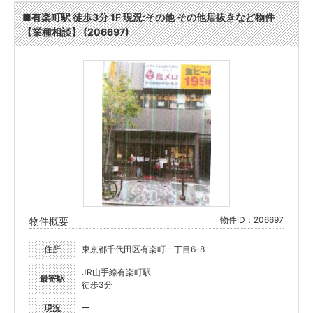
■有楽町駅 徒歩3分 1F 現況:その他 その他居抜きなど物件
【業種相談】 (206697)
物件ID：206697
物件概要
住所
東京都千代田区有楽町一丁目6-8
JR山手線有楽町駅
最寄駅
徒歩3分
現況
ー