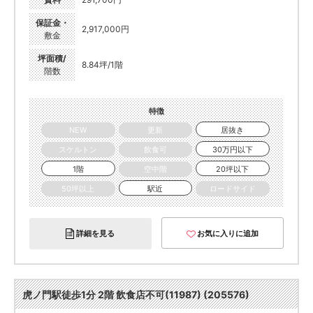
保証金・
2,917,000円
敷金
坪面積/
8.84坪/1階
階数
特徴
NEW
更新
居抜き
スケルトン
飲食可
30万円以下
1階
空中階
20坪以下
50坪以上
駅近
ロードサイド
詳細を見る
お気に入りに追加
虎ノ門駅徒歩1分 2階 飲食店不可(11987) (205576)