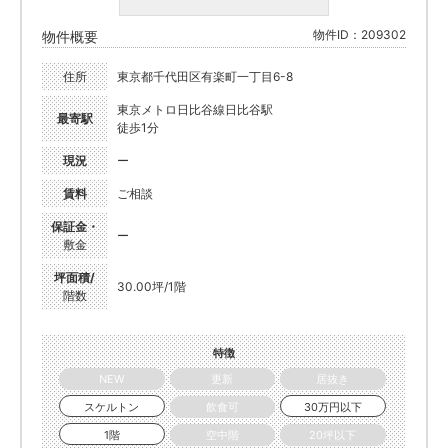
物件ID：209302
物件概要
住所
東京都千代田区有楽町一丁目6-8
東京メトロ日比谷線日比谷駅
最寄駅
徒歩1分
現況
ー
賃料
ご相談
保証金・
ー
敷金
坪面積/
30.00坪/1階
階数
特徴
NEW
更新
居抜き
スケルトン
飲食可
30万円以下
1階
空中階
20坪以下