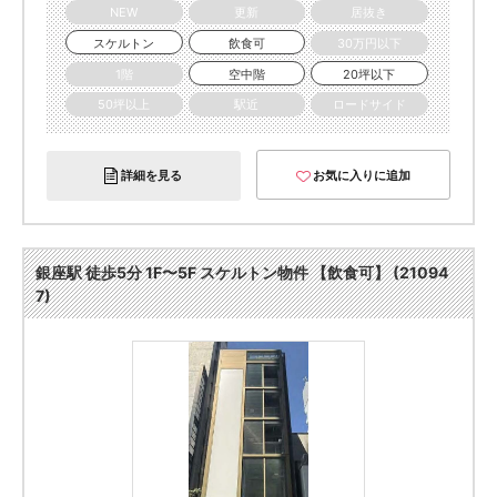
NEW
更新
居抜き
スケルトン
飲食可
30万円以下
1階
空中階
20坪以下
50坪以上
駅近
ロードサイド
詳細を見る
お気に入りに追加
銀座駅 徒歩5分 1F〜5F スケルトン物件 【飲食可】 (21094
7)