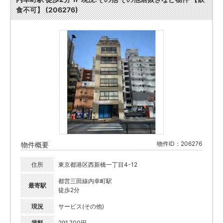
食不可】 (206276)
物件ID：206276
物件概要
住所
東京都港区西新橋一丁目4-12
都営三田線内幸町駅
最寄駅
徒歩2分
現況
サービス(その他)
賃料
291,700円