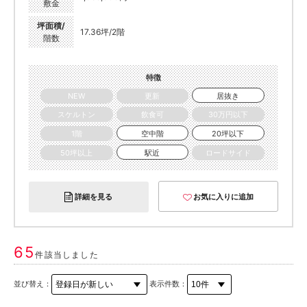
敷金
坪面積/
17.36坪/2階
階数
特徴
NEW
更新
居抜き
スケルトン
飲食可
30万円以下
1階
空中階
20坪以下
50坪以上
駅近
ロードサイド
詳細を見る
お気に入りに追加
65
件該当しました
並び替え：
表示件数：