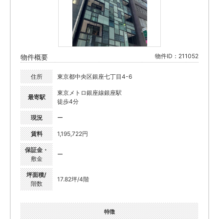
物件ID：211052
物件概要
住所
東京都中央区銀座七丁目4-6
東京メトロ銀座線銀座駅
最寄駅
徒歩4分
現況
ー
賃料
1,195,722円
保証金・
ー
敷金
坪面積/
17.82坪/4階
階数
特徴