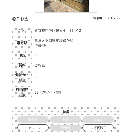
物件ID：210955
物件概要
住所
東京都中央区銀座七丁目2-13
東京メトロ銀座線銀座駅
最寄駅
徒歩5分
現況
ー
賃料
ご相談
保証金・
ー
敷金
坪面積/
55.47坪/地下1階
階数
特徴
NEW
更新
居抜き
スケルトン
飲食可
30万円以下