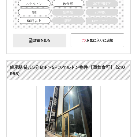
スケルトン
飲食可
30万円以下
1階
空中階
20坪以下
50坪以上
駅近
ロードサイド
詳細を見る
お気に入りに追加
銀座駅 徒歩5分 B1F〜5F スケルトン物件 【重飲食可】 (210
955)