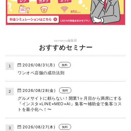
canaeru編集部
おすすめセミナー
2026/08/31(月)
無料
ワンオペ店舗の成功法則
2026/08/28(金)
無料
グルメサイトに頼らない！開業1ヶ月目から満席にする
『インスタ×LINE×MEO×AI』集客〜補助金で集客コス
トを最小化へ！〜
2026/08/27(木)
無料