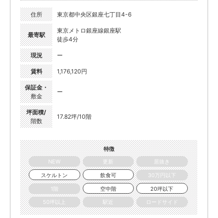
住所
東京都中央区銀座七丁目4-6
東京メトロ銀座線銀座駅
最寄駅
徒歩4分
現況
ー
賃料
1,176,120円
保証金・
ー
敷金
坪面積/
17.82坪/10階
階数
特徴
NEW
更新
居抜き
スケルトン
飲食可
30万円以下
1階
空中階
20坪以下
50坪以上
駅近
ロードサイド