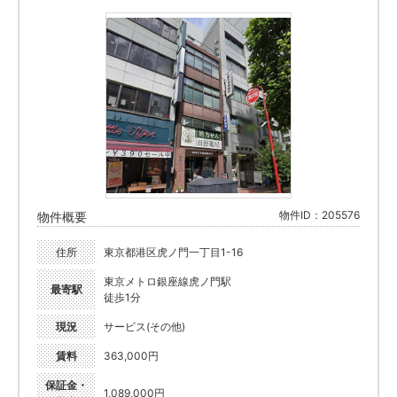
物件ID：205576
物件概要
住所
東京都港区虎ノ門一丁目1-16
東京メトロ銀座線虎ノ門駅
最寄駅
徒歩1分
現況
サービス(その他)
賃料
363,000円
保証金・
1,089,000円