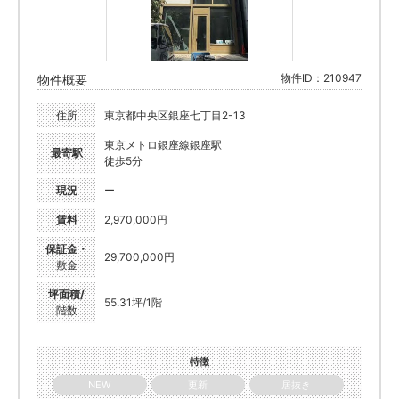
物件ID：210947
物件概要
住所
東京都中央区銀座七丁目2-13
東京メトロ銀座線銀座駅
最寄駅
徒歩5分
現況
ー
賃料
2,970,000円
保証金・
29,700,000円
敷金
坪面積/
55.31坪/1階
階数
特徴
NEW
更新
居抜き