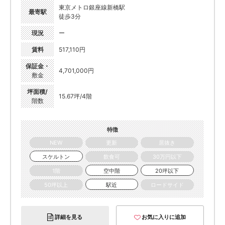
東京メトロ銀座線新橋駅
最寄駅
徒歩3分
現況
ー
賃料
517,110円
保証金・
4,701,000円
敷金
坪面積/
15.67坪/4階
階数
特徴
NEW
更新
居抜き
スケルトン
飲食可
30万円以下
1階
空中階
20坪以下
50坪以上
駅近
ロードサイド
詳細を見る
お気に入りに追加