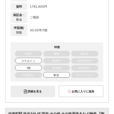
賃料
1,742,400円
保証金・
ご相談
敷金
坪面積/
30.00坪/1階
階数
特徴
NEW
更新
居抜き
スケルトン
飲食可
30万円以下
1階
空中階
20坪以下
50坪以上
駅近
ロードサイド
詳細を見る
お気に入りに追加
内幸町駅 徒歩2分 1F 現況:その他 その他居抜きなど物件 【飲