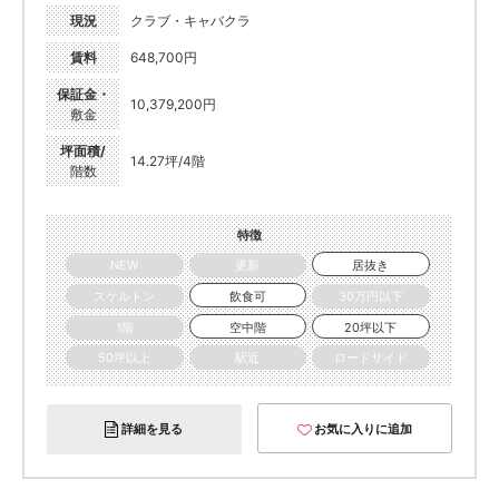
現況
クラブ・キャバクラ
賃料
648,700円
保証金・
10,379,200円
敷金
坪面積/
14.27坪/4階
階数
特徴
NEW
更新
居抜き
スケルトン
飲食可
30万円以下
1階
空中階
20坪以下
50坪以上
駅近
ロードサイド
詳細を見る
お気に入りに追加