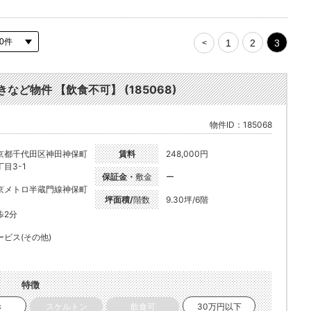
1
2
3
<
など物件 【飲食不可】 (185068)
物件ID：185068
京都千代田区神田神保町
賃料
248,000円
丁目3-1
保証金・
敷金
ー
京メトロ半蔵門線神保町
坪面積/
階数
9.30坪/6階
歩2分
ービス(その他)
特徴
き
スケルトン
飲食可
30万円以下