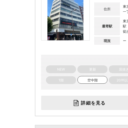
東
住所
一
東
最寄駅
駅
徒
現況
ー
NEW
更新
居抜
1階
空中階
20坪
詳細を見る