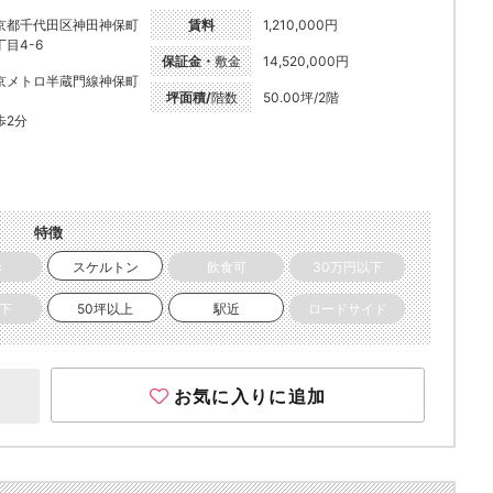
京都千代田区神田神保町
賃料
1,210,000円
丁目4-6
保証金・
敷金
14,520,000円
京メトロ半蔵門線神保町
坪面積/
階数
50.00坪/2階
歩2分
特徴
き
スケルトン
飲食可
30万円以下
以下
50坪以上
駅近
ロードサイド
お気に入りに追加