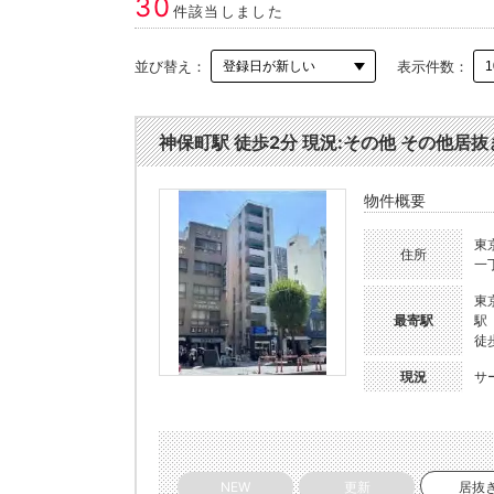
30
件該当しました
並び替え：
表示件数：
神保町駅 徒歩2分 現況:その他 その他居抜き
物件概要
東
住所
一
東
最寄駅
駅
徒
現況
サ
NEW
更新
居抜