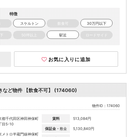
特徴
き
スケルトン
飲食可
30万円以下
以下
50坪以上
駅近
ロードサイド
お気に入りに追加
など物件 【飲食不可】 (174060)
物件ID：174060
京都千代田区神田神保町
賃料
513,084円
目5-10
保証金・
敷金
5,130,840円
京メトロ半蔵門線神保町