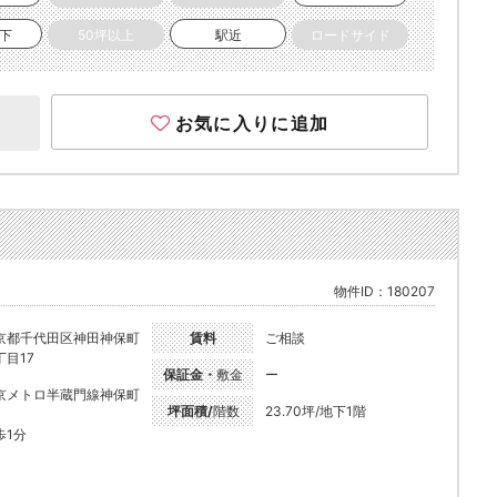
以下
50坪以上
駅近
ロードサイド
お気に入りに追加
物件ID：180207
京都千代田区神田神保町
賃料
ご相談
丁目17
保証金・
敷金
ー
京メトロ半蔵門線神保町
坪面積/
階数
23.70坪/地下1階
歩1分