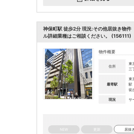
神保町駅 徒歩2分 現況:その他居抜き物
ル詳細業種はご相談ください。 (156111)
物件概要
東
住所
三丁
東
最寄駅
駅
徒
現況
サ
NEW
更新
居抜