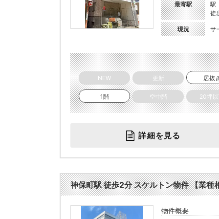
最寄駅
駅
徒
現況
サ
NEW
更新
居抜
1階
空中階
20坪
詳細を見る
神保町駅 徒歩2分 スケルトン物件 【業種相談
物件概要