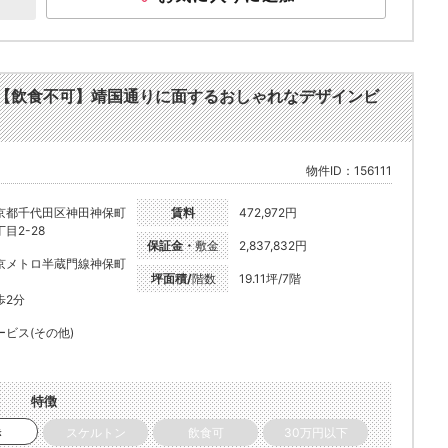
件 【飲食不可】靖国通りに面するおしゃれなデザインビ
物件ID：156111
京都千代田区神田神保町
賃料
472,972円
目2-28
保証金・
敷金
2,837,832円
京メトロ半蔵門線神保町
坪面積/
階数
19.11坪/7階
歩2分
ービス(その他)
特徴
き
スケルトン
飲食可
30万円以下