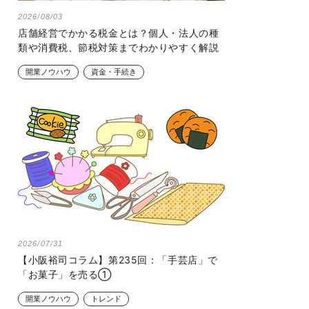
2026/08/03
店舗経営でかかる税金とは？個人・法人の種
類や消費税、節税対策までわかりやすく解説
開業ノウハウ
資金・手続き
2026/07/31
【小阪裕司コラム】第235回：「手芸店」で
「お菓子」を売る①
開業ノウハウ
トレンド