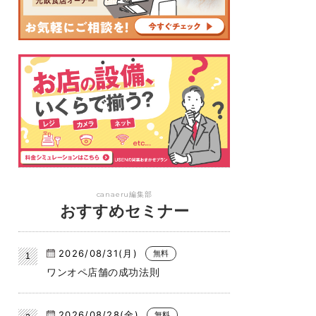
canaeru編集部
おすすめセミナー
2026/08/31(月)
無料
ワンオペ店舗の成功法則
2026/08/28(金)
無料