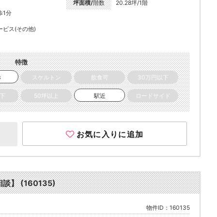
坪面積/
階数
20.28坪/1階
歩1分
ービス(その他)
特徴
き
スケルトン
飲食可
30万円以下
以下
50坪以上
駅近
ロードサイド
お気に入りに追加
】 (160135)
物件ID：160135