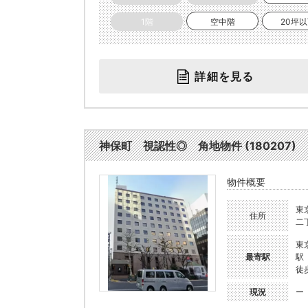
1階
空中階
20坪
詳細を見る
神保町 視認性◎ 角地物件 (180207)
物件概要
東
住所
二
東
最寄駅
駅
徒
現況
ー