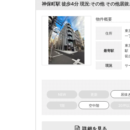
神保町駅 徒歩4分 現況:その他 その他居抜き
物件概要
東
住所
一
東
最寄駅
駅
徒
現況
サ
NEW
更新
居抜
1階
空中階
20坪
詳細を見る