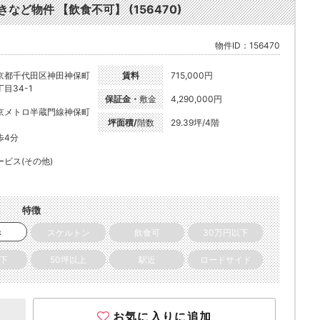
など物件 【飲食不可】 (156470)
物件ID：156470
京都千代田区神田神保町
賃料
715,000円
丁目34-1
保証金・
敷金
4,290,000円
京メトロ半蔵門線神保町
坪面積/
階数
29.39坪/4階
歩4分
ービス(その他)
特徴
き
スケルトン
飲食可
30万円以下
以下
50坪以上
駅近
ロードサイド
お気に入りに追加