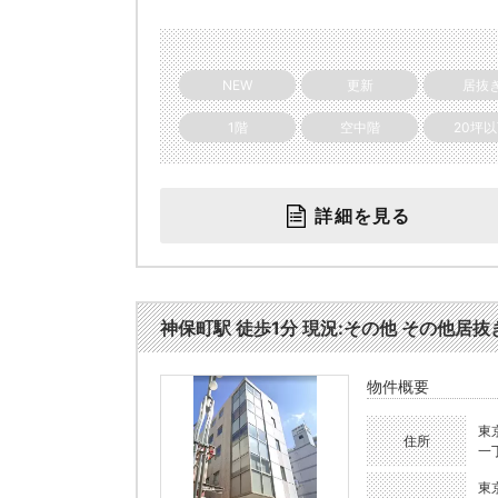
NEW
更新
居抜
1階
空中階
20坪
詳細を見る
神保町駅 徒歩1分 現況:その他 その他居抜き
物件概要
東
住所
一丁
東