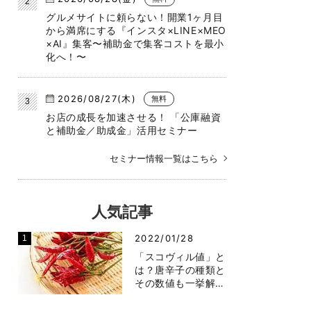
グルメサイトに頼らない！開業1ヶ月目
から満席にする『インスタ×LINE×MEO
×AI』集客〜補助金で集客コストを最小
化へ！〜
2026/08/27(木)
無料
お店の成長を加速させる！ 「公庫融資
と補助金／助成金」活用セミナー
セミナー情報一覧はこちら
人気記事
2022/01/28
「スコヴィル値」と
は？唐辛子の種類と
その数値も一挙解…