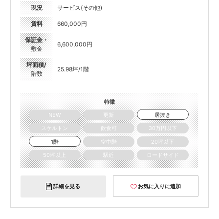
現況
サービス(その他)
賃料
660,000円
保証金・
6,600,000円
敷金
坪面積/
25.98坪/1階
階数
特徴
NEW
更新
居抜き
スケルトン
飲食可
30万円以下
1階
空中階
20坪以下
50坪以上
駅近
ロードサイド
詳細を見る
お気に入りに追加