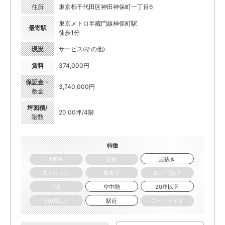
住所
東京都千代田区神田神保町一丁目6
東京メトロ半蔵門線神保町駅
最寄駅
徒歩1分
現況
サービス(その他)
賃料
374,000円
保証金・
3,740,000円
敷金
坪面積/
20.00坪/4階
階数
特徴
NEW
更新
居抜き
スケルトン
飲食可
30万円以下
1階
空中階
20坪以下
50坪以上
駅近
ロードサイド