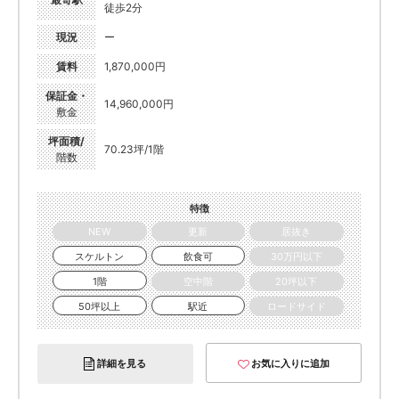
徒歩2分
現況
ー
賃料
1,870,000円
保証金・
14,960,000円
敷金
坪面積/
70.23坪/1階
階数
特徴
NEW
更新
居抜き
スケルトン
飲食可
30万円以下
1階
空中階
20坪以下
50坪以上
駅近
ロードサイド
詳細を見る
お気に入りに追加