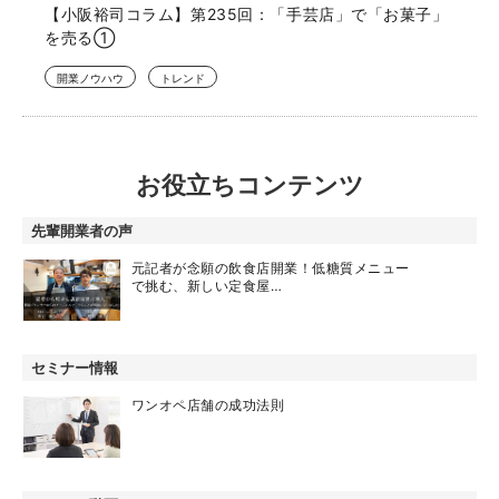
【小阪裕司コラム】第235回：「手芸店」で「お菓子」
を売る①
開業ノウハウ
トレンド
お役立ちコンテンツ
先輩開業者の声
元記者が念願の飲食店開業！低糖質メニュー
で挑む、新しい定食屋…
セミナー情報
ワンオペ店舗の成功法則