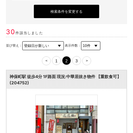
検索条件を変更する
30
件該当しました
並び替え：
表示件数：
1
2
3
<
>
神保町駅 徒歩4分 1F路面 現況:中華居抜き物件 【重飲食可】
(204752)