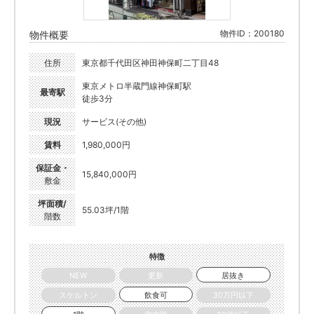
物件ID：200180
物件概要
住所
東京都千代田区神田神保町二丁目48
東京メトロ半蔵門線神保町駅
最寄駅
徒歩3分
現況
サービス(その他)
賃料
1,980,000円
保証金・
15,840,000円
敷金
坪面積/
55.03坪/1階
階数
特徴
NEW
更新
居抜き
スケルトン
飲食可
30万円以下