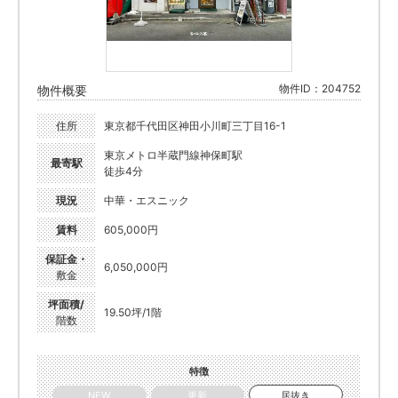
物件ID：204752
物件概要
住所
東京都千代田区神田小川町三丁目16-1
東京メトロ半蔵門線神保町駅
最寄駅
徒歩4分
現況
中華・エスニック
賃料
605,000円
保証金・
6,050,000円
敷金
坪面積/
19.50坪/1階
階数
特徴
NEW
更新
居抜き