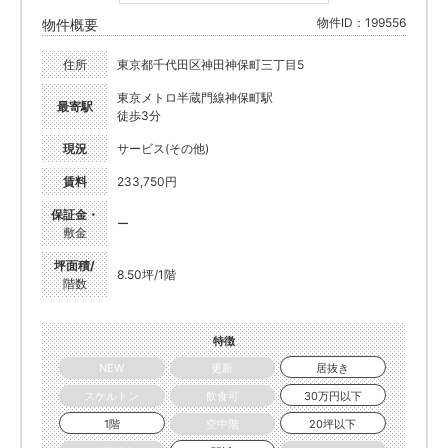
物件ID：199556
物件概要
住所
東京都千代田区神田神保町三丁目5
東京メトロ半蔵門線神保町駅
最寄駅
徒歩3分
現況
サービス(その他)
賃料
233,750円
保証金・
ー
敷金
坪面積/
8.50坪/1階
階数
特徴
NEW
更新
居抜き
スケルトン
飲食可
30万円以下
1階
空中階
20坪以下