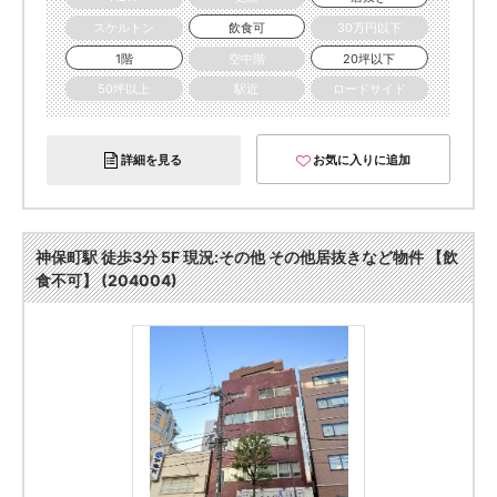
スケルトン
飲食可
30万円以下
1階
空中階
20坪以下
50坪以上
駅近
ロードサイド
詳細を見る
お気に入りに追加
神保町駅 徒歩3分 5F 現況:その他 その他居抜きなど物件 【飲
食不可】 (204004)