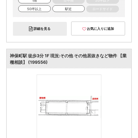
1階
空中階
20坪以下
50坪以上
駅近
ロードサイド
詳細を見る
お気に入りに追加
神保町駅 徒歩3分 1F 現況:その他 その他居抜きなど物件 【業
種相談】 (199556)