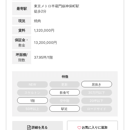
東京メトロ半蔵門線神保町駅
最寄駅
徒歩2分
現況
焼肉
賃料
1,320,000円
保証金・
13,200,000円
敷金
坪面積/
37.95坪/1階
階数
特徴
NEW
更新
居抜き
スケルトン
飲食可
30万円以下
1階
空中階
20坪以下
50坪以上
駅近
ロードサイド
詳細を見る
お気に入りに追加