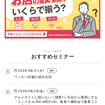
canaeru編集部
おすすめセミナー
2026/08/31(月)
無料
ワンオペ店舗の成功法則
2026/08/28(金)
無料
グルメサイトに頼らない！開業1ヶ月目から満席にする
『インスタ×LINE×MEO×AI』集客〜補助金で集客コス