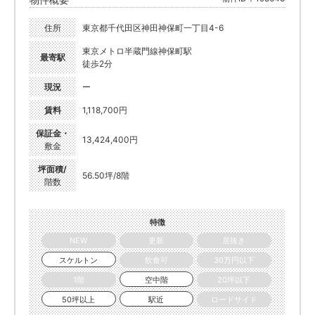
住所
東京都千代田区神田神保町一丁目4-6
東京メトロ半蔵門線神保町駅
最寄駅
徒歩2分
現況
ー
賃料
1,118,700円
保証金・
13,424,400円
敷金
坪面積/
56.50坪/8階
階数
特徴
NEW
更新
居抜き
スケルトン
飲食可
30万円以下
1階
空中階
20坪以下
50坪以上
駅近
ロードサイド