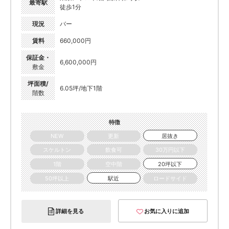
最寄駅
徒歩1分
現況
バー
賃料
660,000円
保証金・
6,600,000円
敷金
坪面積/
6.05坪/地下1階
階数
特徴
NEW
更新
居抜き
スケルトン
飲食可
30万円以下
1階
空中階
20坪以下
50坪以上
駅近
ロードサイド
詳細を見る
お気に入りに追加