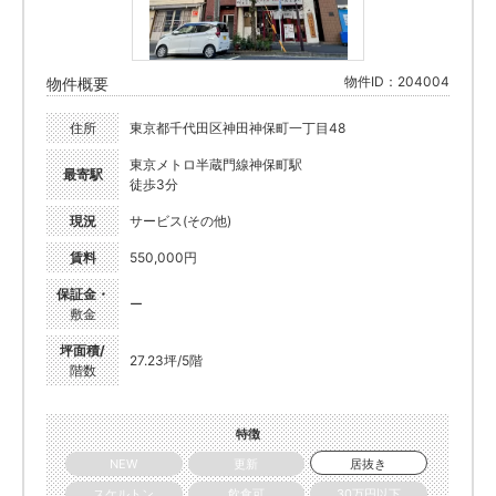
物件ID：204004
物件概要
住所
東京都千代田区神田神保町一丁目48
東京メトロ半蔵門線神保町駅
最寄駅
徒歩3分
現況
サービス(その他)
賃料
550,000円
保証金・
ー
敷金
坪面積/
27.23坪/5階
階数
特徴
NEW
更新
居抜き
スケルトン
飲食可
30万円以下