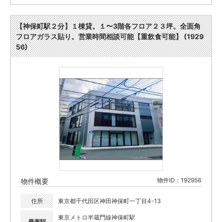
【神保町駅２分】１棟貸。１〜3階各フロア２３坪。全面角
フロアガラス貼り。営業時間相談可能【重飲食可能】 (1929
56)
物件ID：192956
物件概要
住所
東京都千代田区神田神保町一丁目4-13
東京メトロ半蔵門線神保町駅
最寄駅