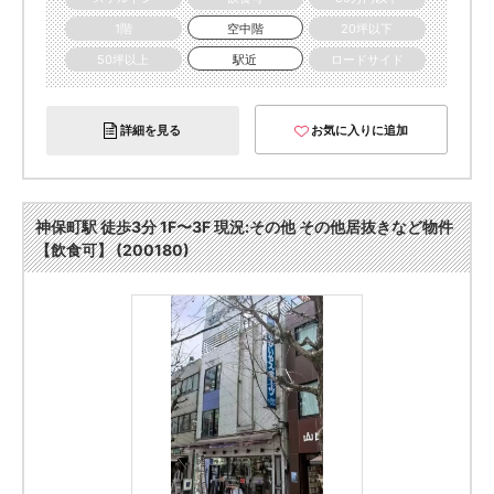
1階
空中階
20坪以下
50坪以上
駅近
ロードサイド
詳細を見る
お気に入りに追加
神保町駅 徒歩3分 1F〜3F 現況:その他 その他居抜きなど物件
【飲食可】 (200180)