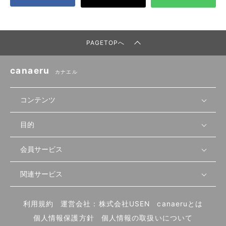
PAGETOPへ
canaeru
カナエル
コンテンツ
目的
無料開業相談
セミナーで学ぶ
会員サービス
店舗運営
物件を探す
セミナー情報
資金・手続き
関連サービス
会員登録
先輩開業者の声
セミナー動画
首都圏
物件
メルマガ設定
記事から学ぶ
セミナー協力一覧
大阪
飲食店サクセスガイド（外部サイト）
内装・設備
利用規約
運営会社：株式会社USEN
canaeruとは
ログイン
飲食店の始め方
北海道
開業・経営に関する記事
個人情報保護方針
個人情報の取扱いについて
食材・仕入れ