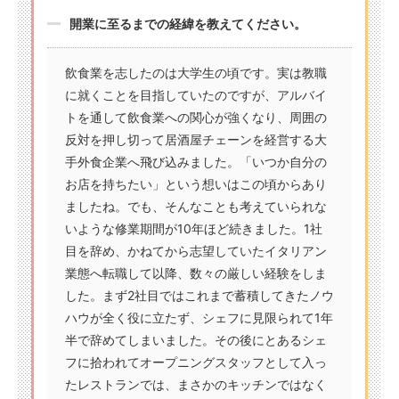
開業に至るまでの経緯を教えてください。
飲食業を志したのは大学生の頃です。実は教職
に就くことを目指していたのですが、アルバイ
トを通して飲食業への関心が強くなり、周囲の
反対を押し切って居酒屋チェーンを経営する大
手外食企業へ飛び込みました。「いつか自分の
お店を持ちたい」という想いはこの頃からあり
ましたね。でも、そんなことも考えていられな
いような修業期間が10年ほど続きました。1社
目を辞め、かねてから志望していたイタリアン
業態へ転職して以降、数々の厳しい経験をしま
した。まず2社目ではこれまで蓄積してきたノウ
ハウが全く役に立たず、シェフに見限られて1年
半で辞めてしまいました。その後にとあるシェ
フに拾われてオープニングスタッフとして入っ
たレストランでは、まさかのキッチンではなく