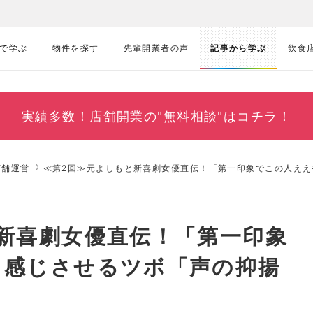
で学ぶ
物件を探す
先輩開業者の声
記事から学ぶ
飲食
実績多数！
店舗開業の"無料相談"はコチラ！
店舗運営
≪第2回≫元よしもと新喜劇女優直伝！「第一印象でこの人え
新喜劇女優直伝！「第一印象
と感じさせるツボ「声の抑揚