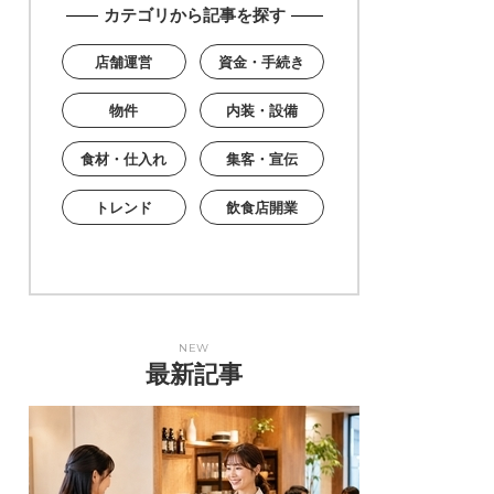
カテゴリから記事を探す
店舗運営
資金・手続き
物件
内装・設備
食材・仕入れ
集客・宣伝
トレンド
飲食店開業
NEW
最新記事