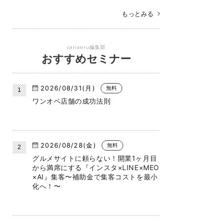
もっとみる
canaeru編集部
おすすめセミナー
2026/08/31(月)
無料
ワンオペ店舗の成功法則
2026/08/28(金)
無料
グルメサイトに頼らない！開業1ヶ月目
から満席にする『インスタ×LINE×MEO
×AI』集客〜補助金で集客コストを最小
化へ！〜