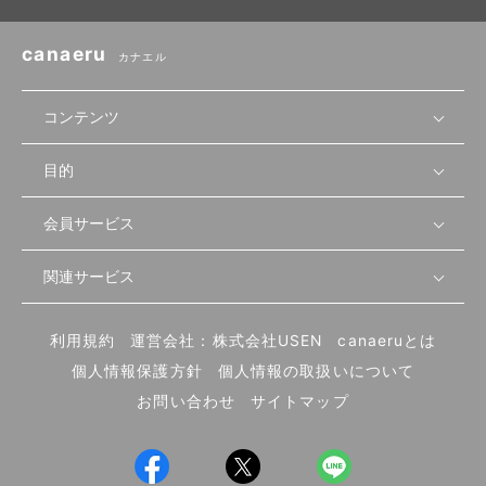
canaeru
カナエル
コンテンツ
目的
無料開業相談
セミナーで学ぶ
会員サービス
店舗運営
物件を探す
セミナー情報
資金・手続き
関連サービス
会員登録
先輩開業者の声
セミナー動画
首都圏
物件
メルマガ設定
記事から学ぶ
セミナー協力一覧
大阪
飲食店サクセスガイド（外部サイト）
内装・設備
利用規約
運営会社：株式会社USEN
canaeruとは
ログイン
飲食店の始め方
北海道
開業・経営に関する記事
個人情報保護方針
個人情報の取扱いについて
食材・仕入れ
業態別の開業方法
東海
編集ポリシー
お問い合わせ
サイトマップ
集客・宣伝
その他
トレンド
UIターン開業特集
飲食店開業