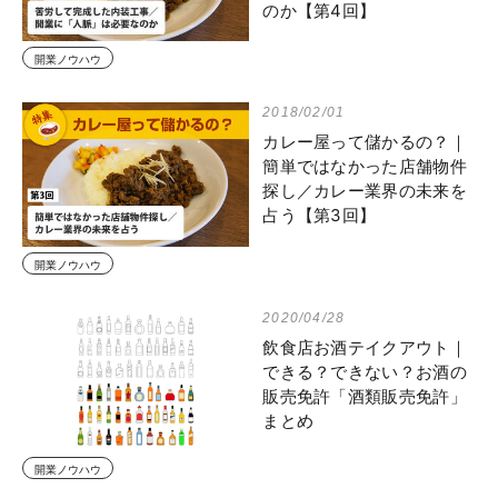
のか【第4回】
開業ノウハウ
2018/02/01
カレー屋って儲かるの？｜
簡単ではなかった店舗物件
探し／カレー業界の未来を
占う【第3回】
開業ノウハウ
2020/04/28
飲食店お酒テイクアウト｜
できる？できない？お酒の
販売免許「酒類販売免許」
まとめ
開業ノウハウ