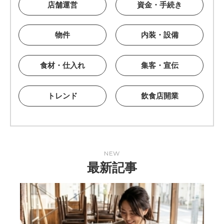
店舗運営
資金・手続き
物件
内装・設備
食材・仕入れ
集客・宣伝
トレンド
飲食店開業
NEW
最新記事