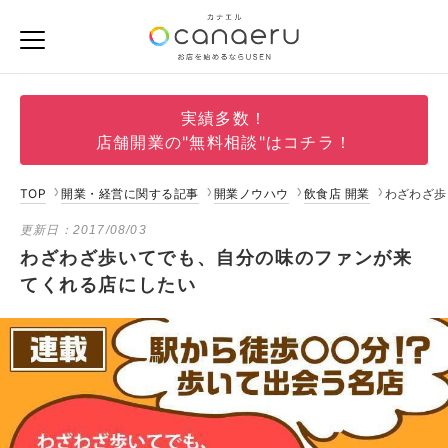
実績多数！
店舗開業の"無料相談"はコチラ！
TOP
開業・経営に関する記事
開業ノウハウ
飲食店 開業
わざわざ歩
更新日：
2017/08/03
わざわざ歩いてでも、自分の味のファンが来
てくれる店にしたい