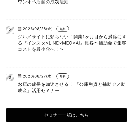
ワンオペ店舗の成功法則
2026/08/28(金)
無料
グルメサイトに頼らない！開業1ヶ月目から満席にす
る『インスタ×LINE×MEO×AI』集客〜補助金で集客
コストを最小化へ！〜
2026/08/27(木)
無料
お店の成長を加速させる！ 「公庫融資と補助金／助
成金」活用セミナー
セミナー一覧はこちら