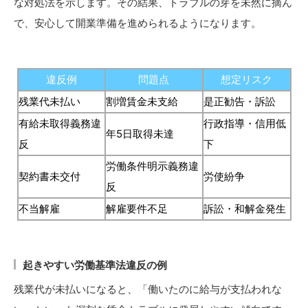
な対処法を示します。その結果、トラブルの芽を未然に摘ん
で、安心して開業準備を進められるようになります。
違反例
問題点
想定リスク
残業代未払い
割増賃金未支給
是正勧告・訴訟
有給未取得義務違
行政指導・信用低
年5日取得未達
反
下
労働条件明示義務違
契約書未交付
労使紛争
反
不当解雇
解雇要件不足
訴訟・和解金発生
起きやすい労働基準法違反の例
残業代が未払いになると、「働いたのに給与が支払われな