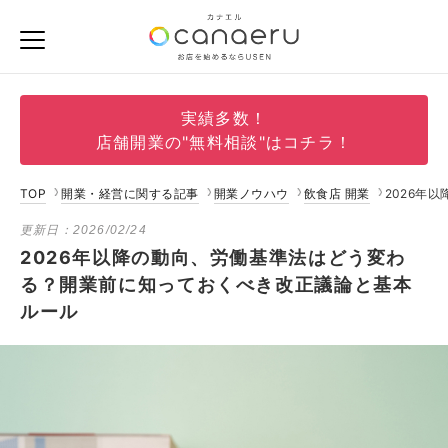
実績多数！
店舗開業の"無料相談"はコチラ！
TOP
開業・経営に関する記事
開業ノウハウ
飲食店 開業
2026年
更新日：
2026/02/24
2026年以降の動向、労働基準法はどう変わ
る？開業前に知っておくべき改正議論と基本
ルール