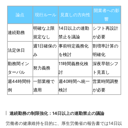
開業者への影
論点
現行ルール
見直しの方向性
響
明確な上限
14日以上の連勤
シフト再設計
連続勤務
規定なし
禁止を議論
が必要
週1日確保の
事前特定義務化
割増率計算の
法定休日
み
を検討
明確化
勤務間イン
11時間義務化検
深夜早朝シフ
努力義務
ターバル
討
ト見直し
週44時間特
一部業種で
週40時間へ統一
営業時間調整
例
適用
検討
が必要
連続勤務の制限強化：14日以上の連勤禁止の議論
労働者の健康維持を目的に、厚生労働省の報告書では14日以