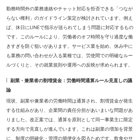
勤務時間外の業務連絡やチャット対応を拒否できる「つなが
らない権利」のガイドライン策定が検討されています。例え
ば、休日にLINEで指示が送られてしまう問題に対応するもの
です。このルールにより、労働者のオフ時間を守り過度な働
きすぎを防ぐ狙いがあります。サービス業を始め、休み中に
も業務の問い合わせが入る業種では、労使間での明確なルー
ルづくりと、その就業規則や運用への反映が求められます。
副業・兼業者の割増賃金：労働時間通算ルール見直しの議
論
現状、副業や兼業者の労働時間は通算され、割増賃金が発生
する仕組みがあり、企業間の責任分担があいまいな問題があ
りました。改正案では、通算を原則として同一事業主に限定
する方向で見直しが進んでいます。これは副業の増加を背景
に、制度の明確化・管理の簡便化を図るためです。飲食やサ