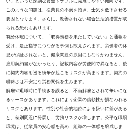
い」といった深刻な賃金トラブルに発展しやすい傾向です。
このような問題は、従業員の不満を招き、士気を低下させる
要因となります。さらに、改善されない場合は法的措置が取
られる恐れもあります。
有給休暇について、「取得義務を果たしていない」と通報を
受け、是正指導につながる事例も散見されます。労働者の休
息が保証されないと、健康問題の原因にもなりかねません。
雇用契約書がなかったり、記載内容が労使間で異なると、後
に契約内容を巡る紛争が起こるリスクが高まります。契約の
曖昧さは不安定な労務関係を生みます。
解雇や退職時に手続きを誤ると、不当解雇とされて争いにな
るケースがあります。これにより企業の信頼性が損なわれる
リスクもあります。性別や社会的地位による扱いに差がある
と、差別問題に発展し、労務リスクが増します。公平な職場
環境は、従業員の安心感を高め、組織の一体感を醸成しま