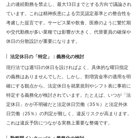
上の連続勤務を禁止し、最大13日までとする方向で議論され
ています。これは精神疾患による労災認定基準との整合性を
考慮した提言です。サービス業や飲食、医療のように繁忙期
や交代勤務が多い業種では影響が大きく、代替要員の確保や
休日の分散設計が重要になります。
法定休日の「特定」：義務化の検討
現行法では週1日の休日を設ければよく、具体的な曜日指定
の義務はありませんでした。しかし、割増賃金率の適用を明
確にする観点から、法定休日を就業規則やシフト表に事前に
特定する義務化が検討されています。たとえば、いつが「法
定休日」かが不明確だと法定休日労働（35％）と法定外休
日労働（25％）の判定が難しく、違反リスクが高まります。
これは違反予防につながる実務上重要な整備です。