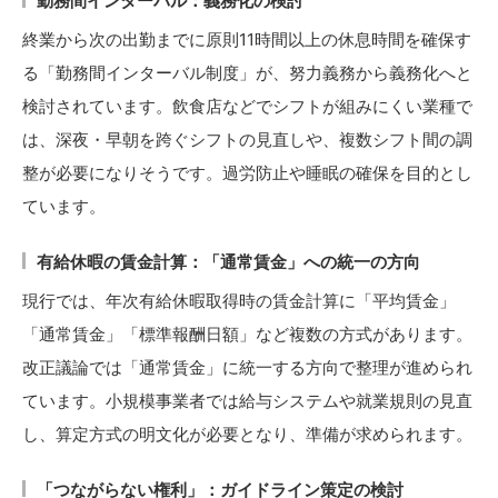
勤務間インターバル：義務化の検討
終業から次の出勤までに原則11時間以上の休息時間を確保す
る「勤務間インターバル制度」が、努力義務から義務化へと
検討されています。飲食店などでシフトが組みにくい業種で
は、深夜・早朝を跨ぐシフトの見直しや、複数シフト間の調
整が必要になりそうです。過労防止や睡眠の確保を目的とし
ています。
有給休暇の賃金計算：「通常賃金」への統一の方向
現行では、年次有給休暇取得時の賃金計算に「平均賃金」
「通常賃金」「標準報酬日額」など複数の方式があります。
改正議論では「通常賃金」に統一する方向で整理が進められ
ています。小規模事業者では給与システムや就業規則の見直
し、算定方式の明文化が必要となり、準備が求められます。
「つながらない権利」：ガイドライン策定の検討