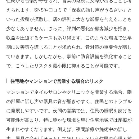
住民から苦情が寄せられ、営業の継続に支障が出ることも考
えられます。SNSや口コミで「深夜の話し声がうるさい」と
いった投稿が拡散し、店の評判に大きな影響を与えることも
少なくありません。さらに、評判の悪化が顧客減少を招き、
収益を圧迫するケースもあり得ます。このような環境では早
期に改善策を講じることが求められ、音対策の重要性が増し
ていきます。しかしながら、事前に防音設備を強化すること
で、こうしたリスクを最小限に抑えることが可能です。
住宅地やマンションで営業する場合のリスク
マンションでネイルサロンやクリニックを開業する場合、隣
の部屋に話し声や器具の音が響きやすく、住民とのトラブル
に発展しやすいです。夜間の営業では、住民の睡眠を妨げる
可能性が高まり、特に静かな環境を望む住宅地域では摩擦が
生まれやすくなります。例えば、夜間診療や施術中の話し
声、器具の音が「そっとしてほしい」という住民の心理と対