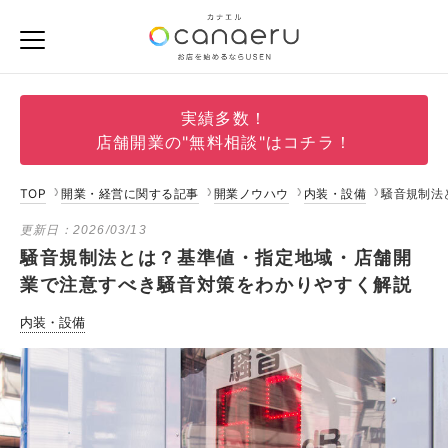
実績多数！
店舗開業の"無料相談"はコチラ！
TOP
開業・経営に関する記事
開業ノウハウ
内装・設備
騒音規制法
更新日：
2026/03/13
騒音規制法とは？基準値・指定地域・店舗開
業で注意すべき騒音対策をわかりやすく解説
内装・設備