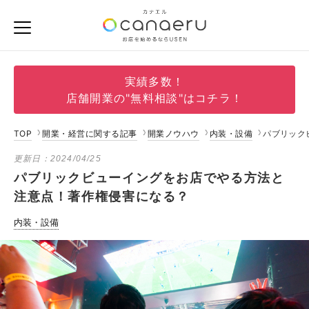
実績多数！
店舗開業の"無料相談"はコチラ！
TOP
開業・経営に関する記事
開業ノウハウ
内装・設備
パブリック
更新日：
2024/04/25
パブリックビューイングをお店でやる方法と
注意点！著作権侵害になる？
内装・設備