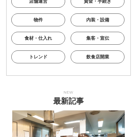
店舗運営
資金・手続き
物件
内装・設備
食材・仕入れ
集客・宣伝
トレンド
飲食店開業
NEW
最新記事