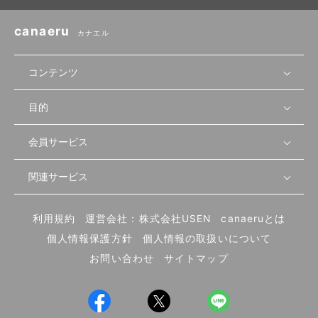
canaeru
カナエル
コンテンツ
目的
無料開業相談
セミナーで学ぶ
会員サービス
店舗運営
物件を探す
セミナー情報
資金・手続き
関連サービス
会員登録
先輩開業者の声
セミナー動画
首都圏
物件
メルマガ設定
記事から学ぶ
セミナー協力一覧
大阪
飲食店サクセスガイド（外部サイト）
内装・設備
利用規約
運営会社：株式会社USEN
canaeruとは
ログイン
飲食店の始め方
北海道
開業・経営に関する記事
個人情報保護方針
個人情報の取扱いについて
食材・仕入れ
業態別の開業方法
東海
編集ポリシー
お問い合わせ
サイトマップ
集客・宣伝
その他
トレンド
UIターン開業特集
飲食店開業