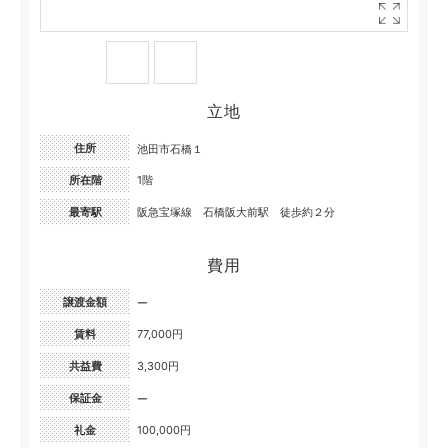
立地
住所
池田市石橋１
所在階
1階
最寄駅
阪急宝塚線 石橋阪大前駅 徒歩約２分
費用
譲渡金額
ー
賃料
77,000円
共益費
3,300円
保証金
ー
礼金
100,000円