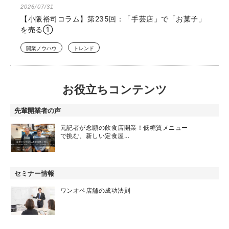
2026/07/31
【小阪裕司コラム】第235回：「手芸店」で「お菓子」
を売る①
開業ノウハウ
トレンド
お役立ちコンテンツ
先輩開業者の声
元記者が念願の飲食店開業！低糖質メニュー
で挑む、新しい定食屋…
セミナー情報
ワンオペ店舗の成功法則