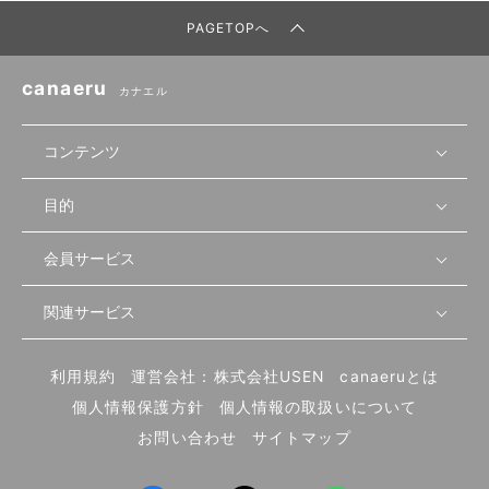
PAGETOPへ
canaeru
カナエル
コンテンツ
目的
無料開業相談
セミナーで学ぶ
会員サービス
店舗運営
物件を探す
セミナー情報
資金・手続き
関連サービス
会員登録
先輩開業者の声
セミナー動画
首都圏
物件
メルマガ設定
記事から学ぶ
セミナー協力一覧
大阪
飲食店サクセスガイド（外部サイト）
内装・設備
利用規約
運営会社：株式会社USEN
canaeruとは
ログイン
飲食店の始め方
北海道
開業・経営に関する記事
個人情報保護方針
個人情報の取扱いについて
食材・仕入れ
業態別の開業方法
東海
編集ポリシー
お問い合わせ
サイトマップ
集客・宣伝
その他
トレンド