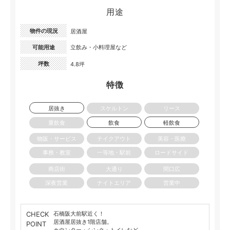
用途
物件の現況
居酒屋
可能用途
立飲み・小料理屋など
坪数
4.8坪
特徴
居抜き
スケルトン
リース
重飲食
飲食
軽飲食
物販・サービス
テイクアウト
美容・医療
事務・教室
一等地・駅前
ロードサイド
商店街
大通り
間口広
深夜営業
ナイトエリア
営業中
CHECK
石橋阪大前駅近く！
居酒屋居抜き1階店舗。
POINT