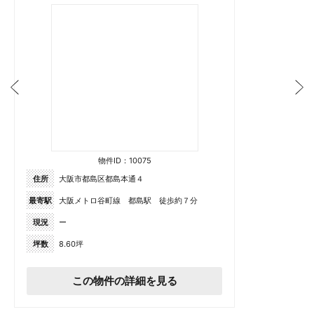
物件ID：10075
住所
大阪市都島区都島本通４
最寄駅
大阪メトロ谷町線 都島駅 徒歩約７分
現況
ー
坪数
8.60坪
この物件の詳細を見る