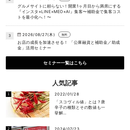
グルメサイトに頼らない！開業1ヶ月目から満席にする
『インスタ×LINE×MEO×AI』集客〜補助金で集客コス
トを最小化へ！〜
2026/08/27(木)
無料
お店の成長を加速させる！ 「公庫融資と補助金／助成
金」活用セミナー
セミナー一覧はこちら
人気記事
2022/01/28
「スコヴィル値」とは？唐
辛子の種類とその数値も一
挙解…
2024/07/23