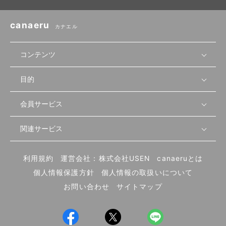
canaeru
カナエル
コンテンツ
目的
無料開業相談
セミナーで学ぶ
会員サービス
店舗運営
物件を探す
セミナー情報
資金・手続き
関連サービス
会員登録
先輩開業者の声
セミナー動画
首都圏
物件
メルマガ設定
記事から学ぶ
セミナー協力一覧
大阪
飲食店サクセスガイド（外部サイト）
内装・設備
利用規約
運営会社：株式会社USEN
canaeruとは
ログイン
飲食店の始め方
北海道
開業・経営に関する記事
個人情報保護方針
個人情報の取扱いについて
食材・仕入れ
業態別の開業方法
東海
編集ポリシー
お問い合わせ
サイトマップ
集客・宣伝
その他
トレンド
UIターン開業特集
飲食店開業