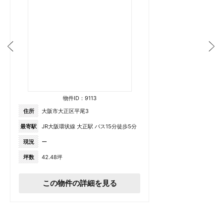
物件ID：9113
住所
大阪市大正区平尾3
最寄駅
JR大阪環状線 大正駅 バス15分徒歩5分
現況
ー
坪数
42.48坪
この物件の詳細を見る