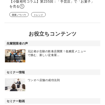
【小阪裕司コラム】第235回：「手芸店」で「お菓子」
を売る①
開業ノウハウ
トレンド
お役立ちコンテンツ
先輩開業者の声
元記者が念願の飲食店開業！低糖質メニュー
で挑む、新しい定食屋…
セミナー情報
ワンオペ店舗の成功法則
セミナー動画