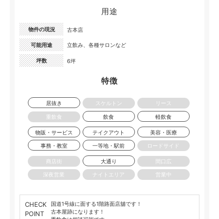
用途
物件の現況
古本店
可能用途
立飲み、各種サロンなど
坪数
6坪
特徴
居抜き
スケルトン
リース
重飲食
飲食
軽飲食
物販・サービス
テイクアウト
美容・医療
事務・教室
一等地・駅前
ロードサイド
商店街
大通り
間口広
深夜営業
ナイトエリア
営業中
CHECK
国道1号線に面する1階路面店舖です！
古本屋跡になります！
POINT