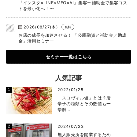
『インスタ×LINE×MEO×AI』集客〜補助金で集客コス
トを最小化へ！〜
2026/08/27(木)
無料
お店の成長を加速させる！ 「公庫融資と補助金／助成
金」活用セミナー
セミナー一覧はこちら
人気記事
2022/01/28
「スコヴィル値」とは？唐
辛子の種類とその数値も一
挙解…
2024/07/23
無人販売所を開業するため