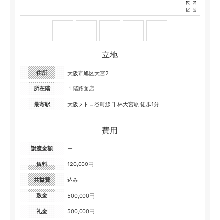
立地
住所
大阪市旭区大宮2
所在階
１階路面店
最寄駅
大阪メトロ谷町線 千林大宮駅 徒歩1分
費用
譲渡金額
ー
賃料
120,000円
共益費
込み
敷金
500,000円
礼金
500,000円