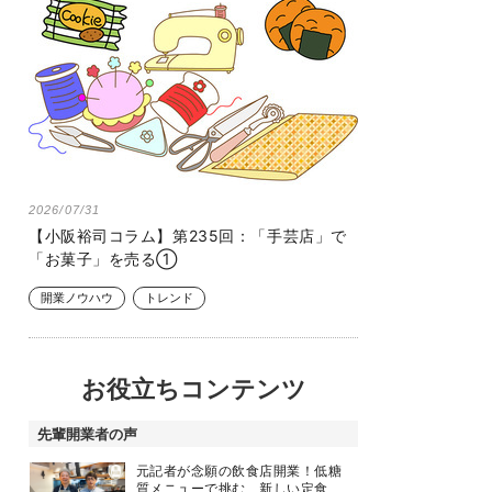
2026/07/31
【小阪裕司コラム】第235回：「手芸店」で
「お菓子」を売る①
開業ノウハウ
トレンド
お役立ちコンテンツ
先輩開業者の声
元記者が念願の飲食店開業！低糖
質メニューで挑む、新しい定食