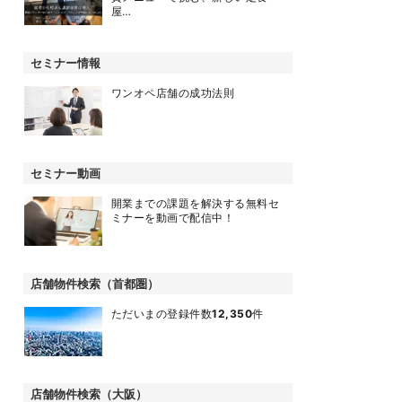
屋…
セミナー情報
ワンオペ店舗の成功法則
セミナー動画
開業までの課題を解決する無料セ
ミナーを動画で配信中！
店舗物件検索（首都圏）
ただいまの登録件数
12,350
件
店舗物件検索（大阪）