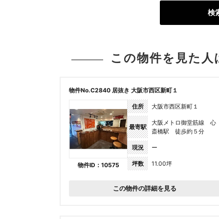
検
この物件を見た人
物件No.C2840 居抜き 大阪市西区新町１
住所
大阪市西区新町１
大阪メトロ御堂筋線 心
最寄駅
斎橋駅 徒歩約５分
現況
ー
坪数
11.00坪
物件ID：10575
この物件の詳細を見る