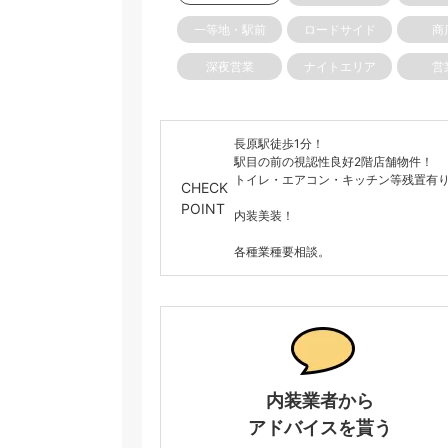
一等地・駅前
ロードサイド
商
深夜営業
ナイトエリア
営
長原駅徒歩1分！
駅目の前の視認性良好2階店舗物件！
トイレ・エアコン・キッチン等残置有
CHECK
POINT
内装美装！
各種業種要相談。
内装業者から
アドバイスを貰う