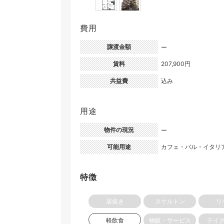
費用
譲渡金額
ー
賃料
207,900円
共益費
込み
用途
物件の現況
ー
可能用途
カフェ・バル・イタリ
特徴
居抜き
スケルトン
リ
軽飲食
物販・サービス
テイ