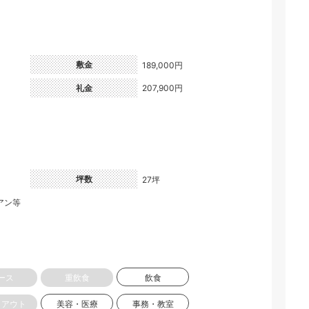
敷金
189,000円
礼金
207,900円
坪数
27坪
アン等
ース
重飲食
飲食
クアウト
美容・医療
事務・教室