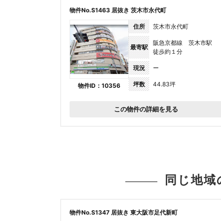
物件No.S1463 居抜き 茨木市永代町
住所
茨木市永代町
阪急京都線 茨木市駅
最寄駅
徒歩約１分
現況
ー
坪数
44.83坪
物件ID：10356
この物件の詳細を見る
同じ地域
物件No.S1347 居抜き 東大阪市足代新町