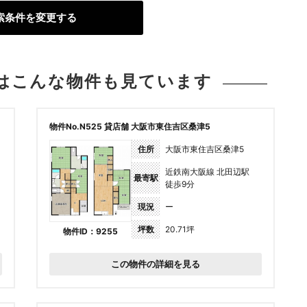
索条件を変更する
は
こんな物件も見ています
物件No.N525 貸店舗 大阪市東住吉区桑津5
住所
大阪市東住吉区桑津5
近鉄南大阪線 北田辺駅
最寄駅
徒歩9分
現況
ー
坪数
20.71坪
物件ID：9255
この物件の詳細を見る