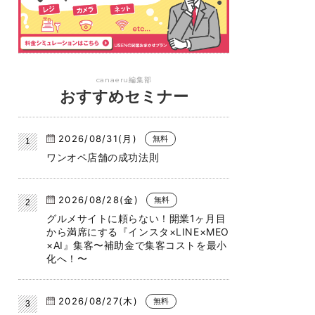
canaeru編集部
おすすめセミナー
2026/08/31(月)
無料
ワンオペ店舗の成功法則
2026/08/28(金)
無料
グルメサイトに頼らない！開業1ヶ月目
から満席にする『インスタ×LINE×MEO
×AI』集客〜補助金で集客コストを最小
化へ！〜
2026/08/27(木)
無料