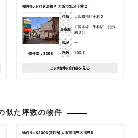
物件No.H719 居抜き 大阪市旭区千林２
住所
大阪市旭区千林２
京阪本線 千林駅 徒歩
最寄駅
約３分
現況
ー
坪数
1.50坪
物件ID：8398
この物件の詳細を見る
の似た坪数の
物件
物件No.K2003 貸店舗 大阪市福島区福島5