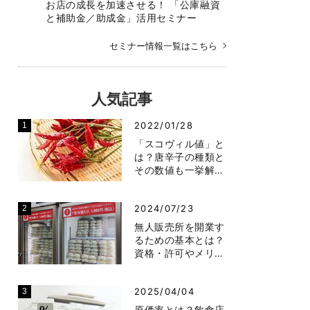
お店の成長を加速させる！ 「公庫融資
と補助金／助成金」活用セミナー
セミナー情報一覧はこちら
人気記事
2022/01/28
「スコヴィル値」と
は？唐辛子の種類と
その数値も一挙解…
2024/07/23
無人販売所を開業す
るための基本とは？
資格・許可やメリ…
2025/04/04
原価率とは？飲食店