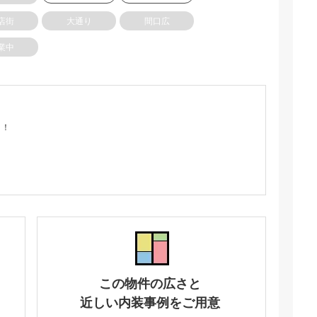
店街
大通り
間口広
業中
り！
この物件の広さと
近しい内装事例をご用意