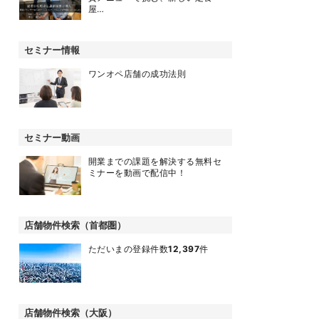
屋…
セミナー情報
ワンオペ店舗の成功法則
セミナー動画
開業までの課題を解決する無料セ
ミナーを動画で配信中！
店舗物件検索（首都圏）
ただいまの登録件数
12,397
件
店舗物件検索（大阪）