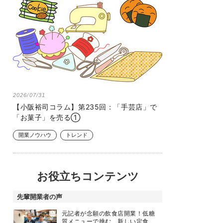
2026/07/31
【小阪裕司コラム】第235回：「手芸店」で
「お菓子」を売る①
開業ノウハウ
トレンド
お役立ちコンテンツ
先輩開業者の声
元記者が念願の飲食店開業！低糖
質メニューで挑む、新しい定食