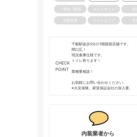
一等地・駅前
ロードサイド
商
深夜営業
ナイトエリア
営
千船駅徒歩5分の1階路面店舖です。
間口広！
現況倉庫仕様です。
トイレ有ります！
CHECK
POINT
業種要相談！
お気軽にお問い合わせください。
※火災保険、家賃保証会社の加入要。
内装業者から