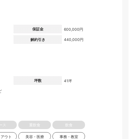
保証金
600,000円
解約引き
440,000円
坪数
41坪
ど
ース
重飲食
飲食
クアウト
美容・医療
事務・教室