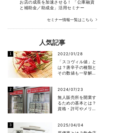
お店の成長を加速させる！ 「公庫融資
と補助金／助成金」活用セミナー
セミナー情報一覧はこちら
人気記事
2022/01/28
「スコヴィル値」と
は？唐辛子の種類と
その数値も一挙解…
2024/07/23
無人販売所を開業す
るための基本とは？
資格・許可やメリ…
2025/04/04
原価率とは？飲食店