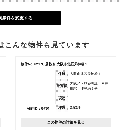
索条件を変更する
は
こんな物件も見ています
物件No.K2170 居抜き 大阪市北区天神橋１
住所
大阪市北区天神橋１
大阪メトロ谷町線 南森
最寄駅
町駅 徒歩約５分
現況
ー
坪数
8.50坪
物件ID：9791
この物件の詳細を見る