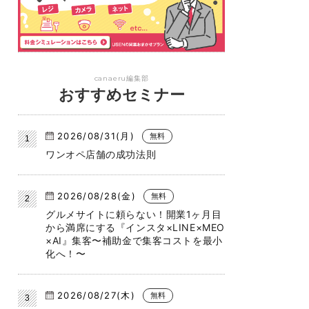
canaeru編集部
おすすめセミナー
2026/08/31(月)
無料
ワンオペ店舗の成功法則
2026/08/28(金)
無料
グルメサイトに頼らない！開業1ヶ月目
から満席にする『インスタ×LINE×MEO
×AI』集客〜補助金で集客コストを最小
化へ！〜
2026/08/27(木)
無料