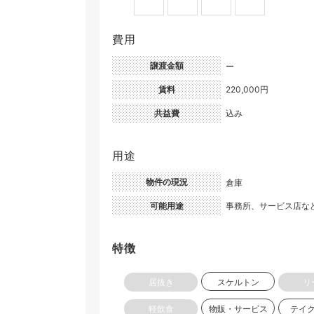
費用
譲渡金額
ー
賃料
220,000円
共益費
込み
用途
物件の現況
倉庫
可能用途
事務所、サービス店な
特徴
居抜き
スケルトン
リ
軽飲食
物販・サービス
テイ