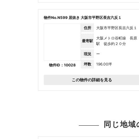
物件No.N599 居抜き 大阪市平野区長吉六反１
住所
大阪市平野区長吉六反１
大阪メトロ谷町線 長原
最寄駅
駅 徒歩約２０分
現況
ー
坪数
196.00坪
物件ID：10028
この物件の詳細を見る
同じ地域