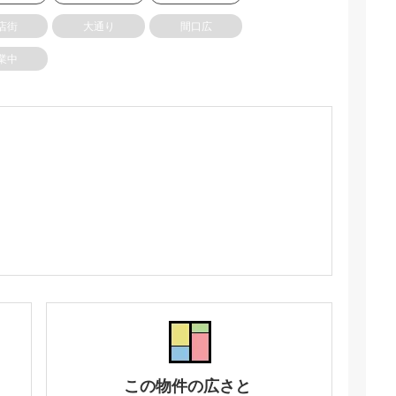
店街
大通り
間口広
業中
この物件の広さと