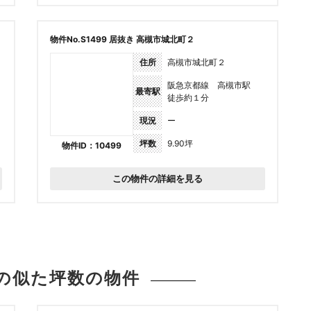
物件No.S1499 居抜き 高槻市城北町２
住所
高槻市城北町２
阪急京都線 高槻市駅
最寄駅
徒歩約１分
現況
ー
坪数
9.90坪
物件ID：10499
この物件の詳細を見る
の似た坪数の
物件