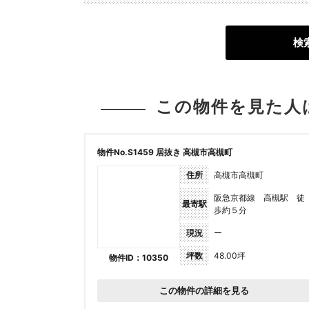
検
この物件を見た人
物件No.S1459 居抜き 高槻市高槻町
住所
高槻市高槻町
阪急京都線 高槻駅 徒
最寄駅
歩約５分
現況
ー
坪数
48.00坪
物件ID：10350
この物件の詳細を見る