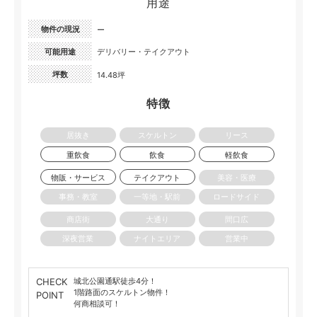
用途
物件の現況
ー
可能用途
デリバリー・テイクアウト
坪数
14.48坪
特徴
居抜き
スケルトン
リース
重飲食
飲食
軽飲食
物販・サービス
テイクアウト
美容・医療
事務・教室
一等地・駅前
ロードサイド
商店街
大通り
間口広
深夜営業
ナイトエリア
営業中
CHECK
城北公園通駅徒歩4分！
1階路面のスケルトン物件！
POINT
何商相談可！