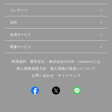
コンテンツ
目的
無料開業相談
セミナーで学ぶ
会員サービス
店舗運営
物件を探す
セミナー情報
資金・手続き
関連サービス
会員登録
先輩開業者の声
セミナー動画
首都圏
物件
メルマガ設定
記事から学ぶ
セミナー協力一覧
大阪
飲食店サクセスガイド（外部サイト）
内装・設備
利用規約
運営会社：株式会社USEN
canaeruとは
ログイン
飲食店の始め方
北海道
開業・経営に関する記事
個人情報保護方針
個人情報の取扱いについて
食材・仕入れ
業態別の開業方法
東海
編集ポリシー
お問い合わせ
サイトマップ
集客・宣伝
その他
トレンド
UIターン開業特集
飲食店開業