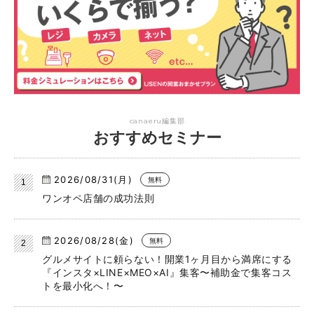
canaeru編集部
おすすめセミナー
2026/08/31(月)
無料
ワンオペ店舗の成功法則
2026/08/28(金)
無料
グルメサイトに頼らない！開業1ヶ月目から満席にする
『インスタ×LINE×MEO×AI』集客〜補助金で集客コス
トを最小化へ！〜