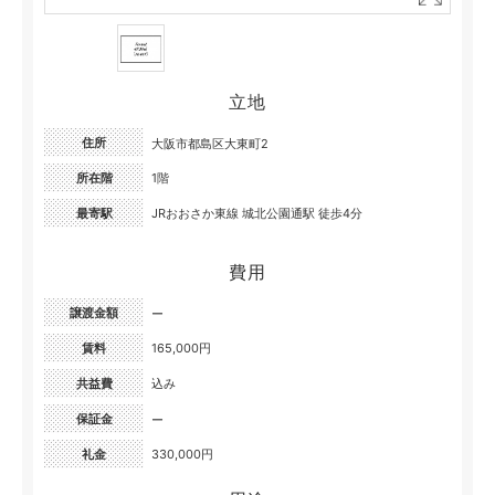
立地
住所
大阪市都島区大東町2
所在階
1階
最寄駅
JRおおさか東線 城北公園通駅 徒歩4分
費用
譲渡金額
ー
賃料
165,000円
共益費
込み
保証金
ー
礼金
330,000円