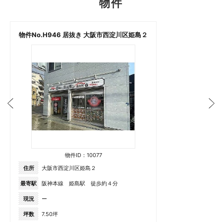
物件
物件No.H946 居抜き 大阪市西淀川区姫島２
物件ID：10077
住所
大阪市西淀川区姫島２
最寄駅
阪神本線 姫島駅 徒歩約４分
現況
ー
坪数
7.50坪