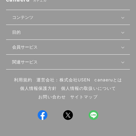
カナエル
コンテンツ
目的
無料開業相談
セミナーで学ぶ
会員サービス
店舗運営
物件を探す
セミナー情報
資金・手続き
関連サービス
会員登録
先輩開業者の声
セミナー動画
首都圏
物件
メルマガ設定
記事から学ぶ
セミナー協力一覧
大阪
飲食店サクセスガイド（外部サイト）
内装・設備
利用規約
運営会社：株式会社USEN
canaeruとは
ログイン
飲食店の始め方
北海道
開業・経営に関する記事
個人情報保護方針
個人情報の取扱いについて
食材・仕入れ
業態別の開業方法
東海
編集ポリシー
お問い合わせ
サイトマップ
集客・宣伝
その他
トレンド
UIターン開業特集
飲食店開業