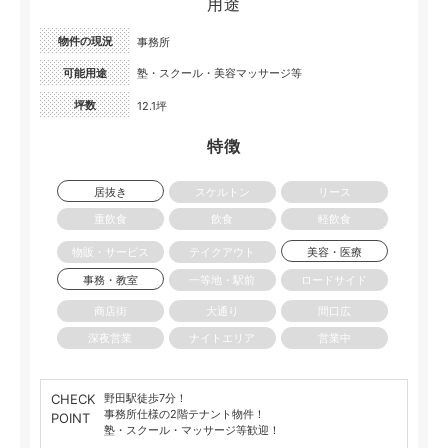
用途
物件の現況
事務所
可能用途
塾・スクール・美容マッサージ等
坪数
12.1坪
特徴
居抜き
スケルトン
リース
重飲食
飲食
軽飲食
物販・サービス
テイクアウト
美容・医療
事務・教室
一等地・駅前
ロードサイド
商店街
大通り
間口広
深夜営業
ナイトエリア
営業中
CHECK
野田駅徒歩7分！
事務所仕様の2階テナント物件！
POINT
塾・スクール・マッサージ等歓迎！