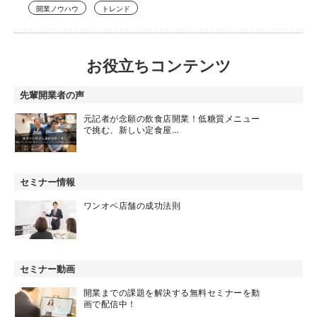
開業ノウハウ
トレンド
お役立ちコンテンツ
先輩開業者の声
元記者が念願の飲食店開業！低糖質メニュー
で挑む、新しい定食屋…
セミナー情報
ワンオペ店舗の成功法則
セミナー動画
開業までの課題を解決する無料セミナーを動
画で配信中！