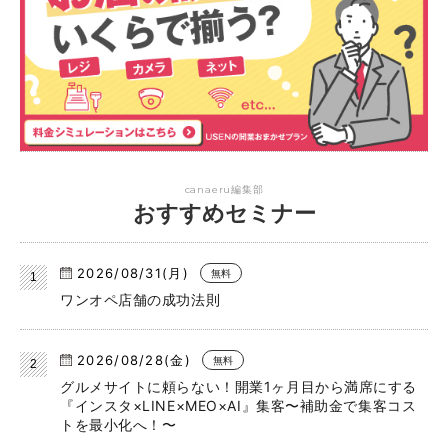
canaeru編集部
おすすめセミナー
2026/08/31(月)
無料
ワンオペ店舗の成功法則
2026/08/28(金)
無料
グルメサイトに頼らない！開業1ヶ月目から満席にする
『インスタ×LINE×MEO×AI』集客〜補助金で集客コス
トを最小化へ！〜