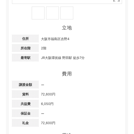
立地
住所
大阪市福島区吉野4
所在階
2階
最寄駅
JR大阪環状線 野田駅 徒歩7分
費用
譲渡金額
ー
賃料
72,600円
共益費
6,050円
保証金
ー
礼金
72,600円