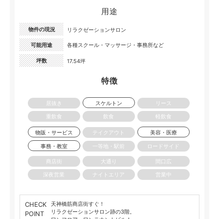
用途
物件の現況
リラクゼーションサロン
可能用途
各種スクール・マッサージ・事務所など
坪数
17.54坪
特徴
居抜き
スケルトン
リース
重飲食
飲食
軽飲食
物販・サービス
テイクアウト
美容・医療
事務・教室
一等地・駅前
ロードサイド
商店街
大通り
間口広
深夜営業
ナイトエリア
営業中
CHECK
天神橋筋商店街すぐ！
リラクゼーションサロン跡の3階。
POINT