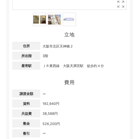
立地
住所
大阪市北区天神橋２
所在階
3階
最寄駅
ＪＲ東西線 大阪天満宮駅 徒歩約４分
費用
譲渡金額
ー
賃料
192,940円
共益費
38,588円
敷金
526,200円
敷引
ー