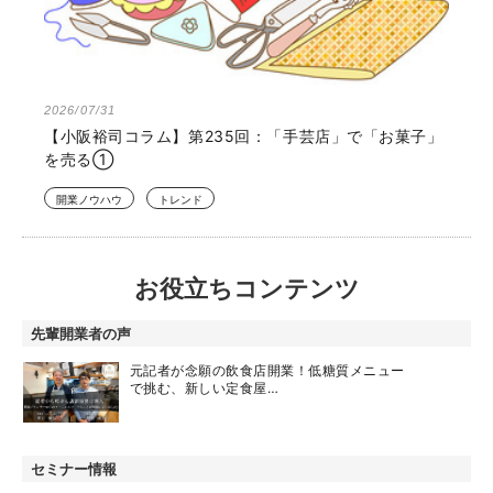
2026/07/31
【小阪裕司コラム】第235回：「手芸店」で「お菓子」
を売る①
開業ノウハウ
トレンド
お役立ちコンテンツ
先輩開業者の声
元記者が念願の飲食店開業！低糖質メニュー
で挑む、新しい定食屋…
セミナー情報