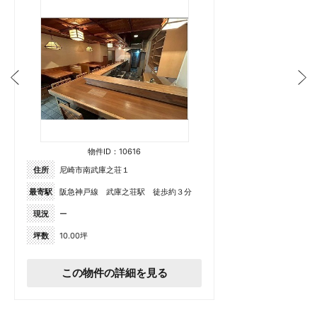
物件ID：10616
住所
尼崎市南武庫之荘１
最寄駅
阪急神戸線 武庫之荘駅 徒歩約３分
現況
ー
坪数
10.00坪
この物件の詳細を見る