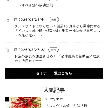
ワンオペ店舗の成功法則
2026/08/28(金)
無料
グルメサイトに頼らない！開業1ヶ月目から満席にする
『インスタ×LINE×MEO×AI』集客〜補助金で集客コス
トを最小化へ！〜
2026/08/27(木)
無料
お店の成長を加速させる！ 「公庫融資と補助金／助成
金」活用セミナー
セミナー一覧はこちら
人気記事
2022/01/28
「スコヴィル値」とは？唐