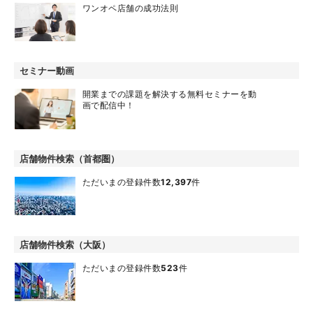
ワンオペ店舗の成功法則
セミナー動画
開業までの課題を解決する無料セミナーを動
画で配信中！
店舗物件検索（首都圏）
ただいまの登録件数
12,397
件
店舗物件検索（大阪）
ただいまの登録件数
523
件