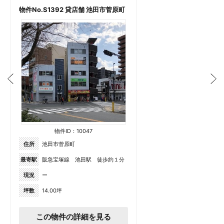
物件No.S1392 貸店舗 池田市菅原町
物件ID：10047
住所
池田市菅原町
最寄駅
阪急宝塚線 池田駅 徒歩約１分
現況
ー
坪数
14.00坪
この物件の詳細を見る