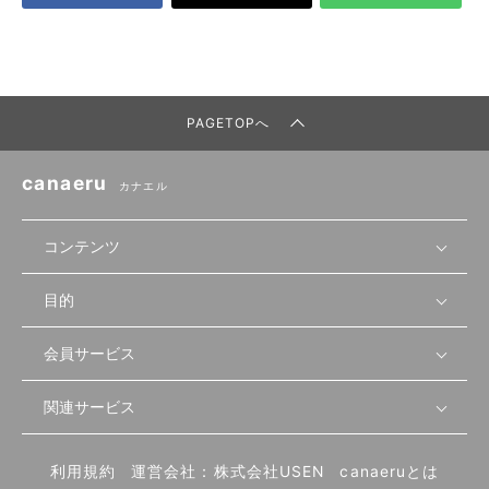
PAGETOPへ
canaeru
カナエル
コンテンツ
目的
無料開業相談
セミナーで学ぶ
会員サービス
店舗運営
物件を探す
セミナー情報
資金・手続き
関連サービス
会員登録
先輩開業者の声
セミナー動画
首都圏
物件
メルマガ設定
記事から学ぶ
セミナー協力一覧
大阪
飲食店サクセスガイド（外部サイト）
内装・設備
利用規約
運営会社：株式会社USEN
canaeruとは
ログイン