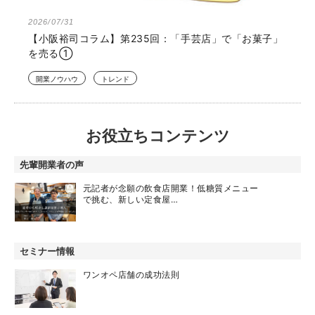
2026/07/31
【小阪裕司コラム】第235回：「手芸店」で「お菓子」
を売る①
開業ノウハウ
トレンド
お役立ちコンテンツ
先輩開業者の声
元記者が念願の飲食店開業！低糖質メニュー
で挑む、新しい定食屋…
セミナー情報
ワンオペ店舗の成功法則