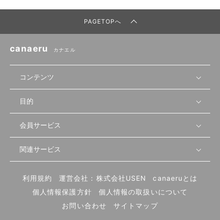
PAGETOPへ
canaeru
カナエル
コンテンツ
目的
無料開業相談
セミナーで学ぶ
会員サービス
店舗運営
物件を探す
セミナー情報
資金・手続き
関連サービス
会員登録
先輩開業者の声
セミナー動画
首都圏
物件
メルマガ設定
記事から学ぶ
セミナー協力一覧
大阪
飲食店サクセスガイド（外部サイト）
内装・設備
利用規約
運営会社：株式会社USEN
canaeruとは
ログイン
飲食店の始め方
北海道
開業・経営に関する記事
個人情報保護方針
個人情報の取扱いについて
食材・仕入れ
業態別の開業方法
東海
編集ポリシー
お問い合わせ
サイトマップ
集客・宣伝
その他