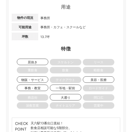
用途
物件の現況
事務所
可能用途
事務所・カフェ・スクールなど
坪数
13.7坪
特徴
居抜き
スケルトン
リース
重飲食
飲食
軽飲食
物販・サービス
テイクアウト
美容・医療
事務・教室
一等地・駅前
ロードサイド
商店街
大通り
間口広
深夜営業
ナイトエリア
営業中
CHECK
天六駅13番出口直結！
飲食店相談可能な5階部分。
POINT