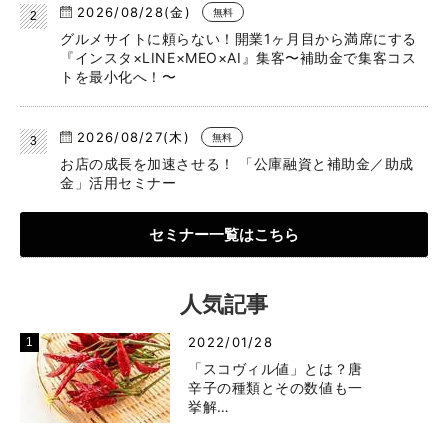
2026/08/28(金)
無料
グルメサイトに頼らない！開業1ヶ月目から満席にする
『インスタ×LINE×MEO×AI』集客〜補助金で集客コス
トを最小化へ！〜
2026/08/27(木)
無料
お店の成長を加速させる！ 「公庫融資と補助金／助成
金」活用セミナー
セミナー一覧はこちら
人気記事
2022/01/28
「スコヴィル値」とは？唐
辛子の種類とその数値も一
挙解…