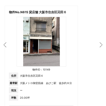
物件No.N615 貸店舗 大阪市住吉区苅田６
物件ID：10149
住所
大阪市住吉区苅田６
最寄駅
大阪メトロ御堂筋線 あびこ駅 徒歩約８分
現況
ー
坪数
20.00坪