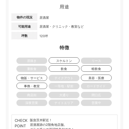
用途
物件の現況
居酒屋
可能用途
居酒屋・クリニック・教室など
坪数
120坪
特徴
居抜き
スケルトン
リース
重飲食
飲食
軽飲食
物販・サービス
テイクアウト
美容・医療
事務・教室
一等地・駅前
ロードサイド
商店街
大通り
間口広
深夜営業
ナイトエリア
営業中
CHECK
阪急茨木駅近！
居酒屋跡の2階角地店舗。
POINT