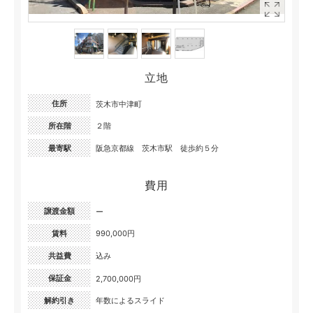
立地
住所
茨木市中津町
所在階
２階
最寄駅
阪急京都線 茨木市駅 徒歩約５分
費用
譲渡金額
ー
賃料
990,000円
共益費
込み
保証金
2,700,000円
解約引き
年数によるスライド