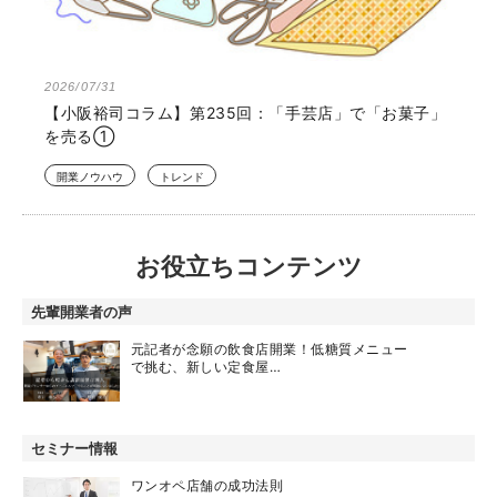
2026/07/31
【小阪裕司コラム】第235回：「手芸店」で「お菓子」
を売る①
開業ノウハウ
トレンド
お役立ちコンテンツ
先輩開業者の声
元記者が念願の飲食店開業！低糖質メニュー
で挑む、新しい定食屋…
セミナー情報
ワンオペ店舗の成功法則