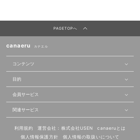
PAGETOPへ
canaeru
カナエル
コンテンツ
目的
無料開業相談
セミナーで学ぶ
会員サービス
店舗運営
物件を探す
セミナー情報
資金・手続き
関連サービス
会員登録
先輩開業者の声
セミナー動画
首都圏
物件
メルマガ設定
記事から学ぶ
セミナー協力一覧
大阪
飲食店サクセスガイド（外部サイト）
内装・設備
利用規約
運営会社：株式会社USEN
canaeruとは
ログイン
飲食店の始め方
北海道
開業・経営に関する記事
個人情報保護方針
個人情報の取扱いについて
食材・仕入れ