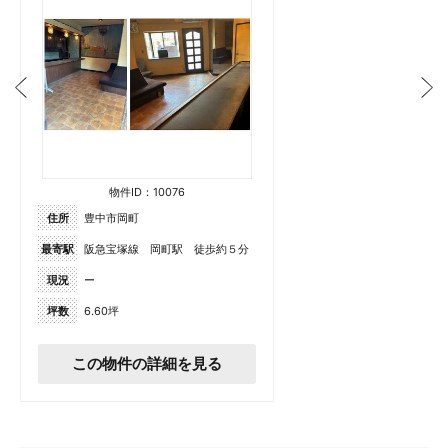
物件ID：10076
住所
豊中市岡町
最寄駅
阪急宝塚線 岡町駅 徒歩約５分
現況
ー
坪数
6.60坪
この物件の詳細を見る