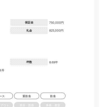
保証金
750,000円
礼金
825,000円
坪数
8.69坪
鳥等
ース
重飲食
飲食
クアウト
美容・医療
事務・教室