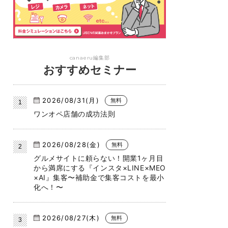
canaeru編集部
おすすめセミナー
2026/08/31(月)
無料
ワンオペ店舗の成功法則
2026/08/28(金)
無料
グルメサイトに頼らない！開業1ヶ月目
から満席にする『インスタ×LINE×MEO
×AI』集客〜補助金で集客コストを最小
化へ！〜
2026/08/27(木)
無料