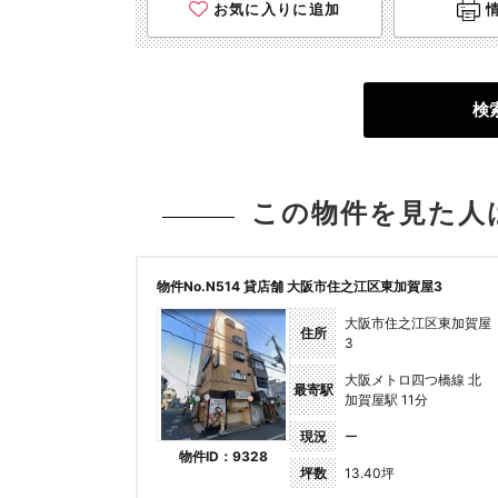
お気に入りに追加
検
この物件を見た人
物件No.N514 貸店舗 大阪市住之江区東加賀屋3
大阪市住之江区東加賀屋
住所
3
大阪メトロ四つ橋線 北
最寄駅
加賀屋駅 11分
現況
ー
物件ID：9328
坪数
13.40坪