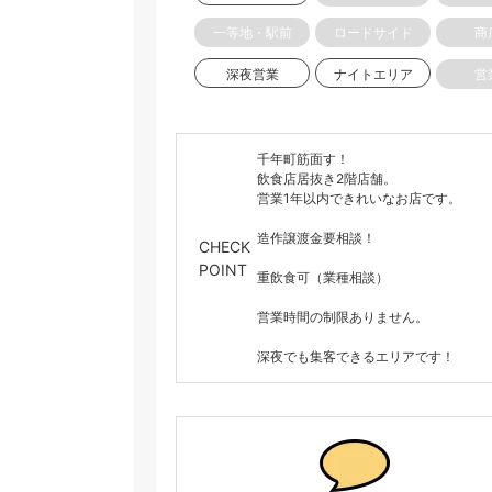
一等地・駅前
ロードサイド
商
深夜営業
ナイトエリア
営
千年町筋面す！
飲食店居抜き2階店舗。
営業1年以内できれいなお店です。
造作譲渡金要相談！
CHECK
POINT
重飲食可（業種相談）
営業時間の制限ありません。
深夜でも集客できるエリアです！