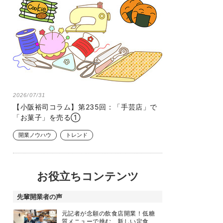
2026/07/31
【小阪裕司コラム】第235回：「手芸店」で
「お菓子」を売る①
開業ノウハウ
トレンド
お役立ちコンテンツ
先輩開業者の声
元記者が念願の飲食店開業！低糖
質メニューで挑む、新しい定食