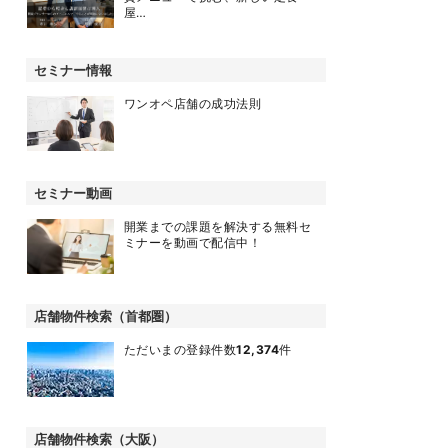
屋…
セミナー情報
ワンオペ店舗の成功法則
セミナー動画
開業までの課題を解決する無料セ
ミナーを動画で配信中！
店舗物件検索（首都圏）
ただいまの登録件数
12,374
件
店舗物件検索（大阪）