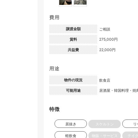
費用
譲渡金額
ご相談
賃料
275,000円
共益費
22,000円
用途
物件の現況
飲食店
可能用途
居酒屋・韓国料理・焼
特徴
居抜き
スケルトン
リ
軽飲食
物販・サービス
テイ