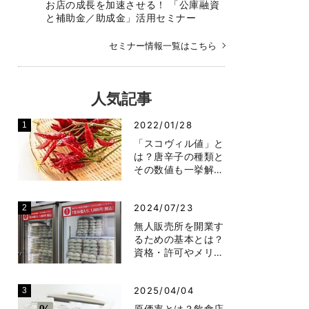
お店の成長を加速させる！ 「公庫融資
と補助金／助成金」活用セミナー
セミナー情報一覧はこちら
人気記事
2022/01/28
「スコヴィル値」と
は？唐辛子の種類と
その数値も一挙解…
2024/07/23
無人販売所を開業す
るための基本とは？
資格・許可やメリ…
2025/04/04
原価率とは？飲食店