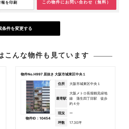
この物件にお問い合わせ（無料）
情報を印刷
索条件を変更する
は
こんな物件も見ています
物件No.H997 居抜き 大阪市城東区中央１
住所
大阪市城東区中央１
大阪メトロ長堀鶴見緑地
最寄駅
線 蒲生四丁目駅 徒歩
約４分
現況
ー
物件ID：10454
坪数
17.30坪