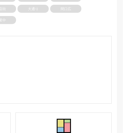
店街
大通り
間口広
業中