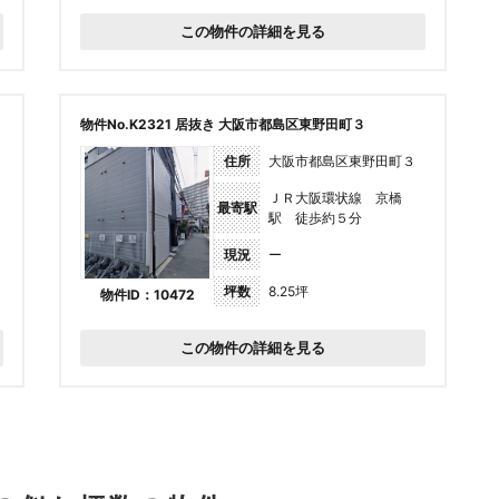
この物件の詳細を見る
物件No.K2321 居抜き 大阪市都島区東野田町３
住所
大阪市都島区東野田町３
ＪＲ大阪環状線 京橋
最寄駅
駅 徒歩約５分
現況
ー
坪数
8.25坪
物件ID：10472
この物件の詳細を見る