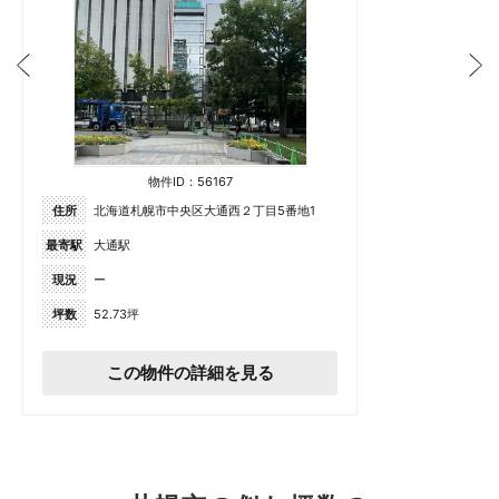
物件ID：56167
住所
北海道札幌市中央区大通西２丁目5番地1
最寄駅
大通駅
現況
ー
坪数
52.73坪
この物件の詳細を見る