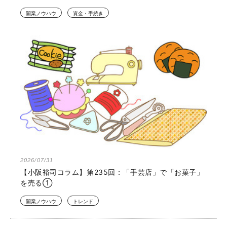
開業ノウハウ
資金・手続き
2026/07/31
【小阪裕司コラム】第235回：「手芸店」で「お菓子」
を売る①
開業ノウハウ
トレンド