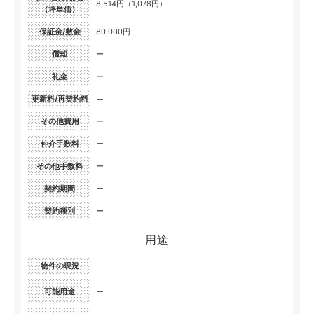
8,514円（1,078円）
（坪単価）
保証金/敷金
80,000円
償却
ー
礼金
ー
更新料/再契約料
ー
その他費用
ー
仲介手数料
ー
その他手数料
ー
契約期間
ー
契約種別
ー
用途
物件の現況
可能用途
ー