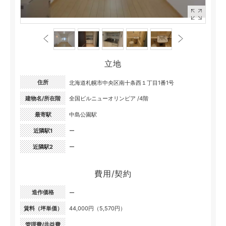
立地
住所
北海道札幌市中央区南十条西１丁目1番1号
建物名/所在階
全国ビルニューオリンピア /4階
最寄駅
中島公園駅
近隣駅1
ー
近隣駅2
ー
費用/契約
造作価格
ー
賃料（坪単価）
44,000円（5,570円）
管理費/共益費