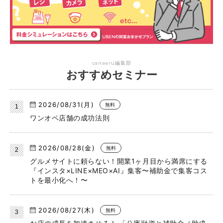
canaeru編集部
おすすめセミナー
2026/08/31(月)
無料
ワンオペ店舗の成功法則
2026/08/28(金)
無料
グルメサイトに頼らない！開業1ヶ月目から満席にする
『インスタ×LINE×MEO×AI』集客〜補助金で集客コス
トを最小化へ！〜
2026/08/27(木)
無料