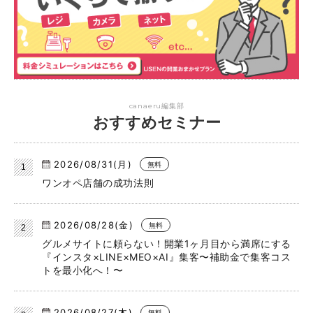
canaeru編集部
おすすめセミナー
2026/08/31(月)
無料
ワンオペ店舗の成功法則
2026/08/28(金)
無料
グルメサイトに頼らない！開業1ヶ月目から満席にする
『インスタ×LINE×MEO×AI』集客〜補助金で集客コス
トを最小化へ！〜
2026/08/27(木)
無料