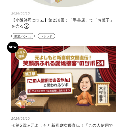
2026/08/10
【小阪裕司コラム】第236回：「手芸店」で「お菓子」
を売る②
開業ノウハウ
トレンド
2026/08/10
≪第5回≫元よしもと新喜劇女優直伝！「この人信用で