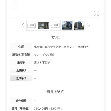
立地
住所
北海道札幌市中央区北三条西２８丁目2番1号
建物名/所在階
サン・ビル /3階
最寄駅
西２８丁目駅
近隣駅1
ー
近隣駅2
ー
費用/契約
造作価格
ー
賃料（坪単価）
230,406円（6,601円）