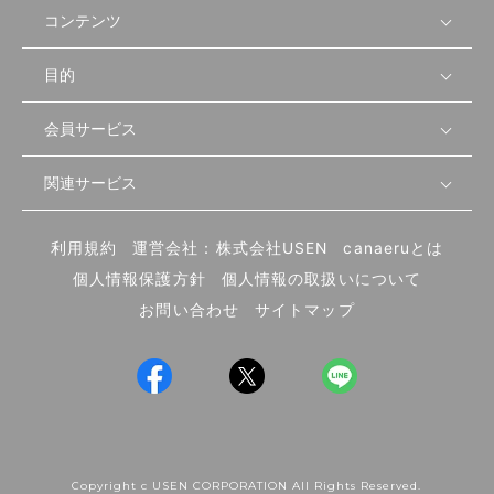
コンテンツ
目的
無料開業相談
セミナーで学ぶ
会員サービス
店舗運営
物件を探す
セミナー情報
資金・手続き
関連サービス
会員登録
先輩開業者の声
セミナー動画
首都圏
物件
メルマガ設定
記事から学ぶ
セミナー協力一覧
大阪
飲食店サクセスガイド（外部サイト）
内装・設備
利用規約
運営会社：株式会社USEN
canaeruとは
ログイン
飲食店の始め方
北海道
開業・経営に関する記事
個人情報保護方針
個人情報の取扱いについて
食材・仕入れ
業態別の開業方法
東海
編集ポリシー
お問い合わせ
サイトマップ
集客・宣伝
その他
トレンド
UIターン開業特集
飲食店開業
Copyright c USEN CORPORATION All Rights Reserved.