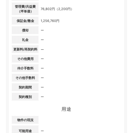
管理費/共益費
76,802円（2,200円）
（坪単価）
保証金/敷金
1,256,760円
償却
ー
礼金
ー
更新料/再契約料
ー
その他費用
ー
仲介手数料
ー
その他手数料
ー
契約期間
ー
契約種別
ー
用途
物件の現況
可能用途
ー