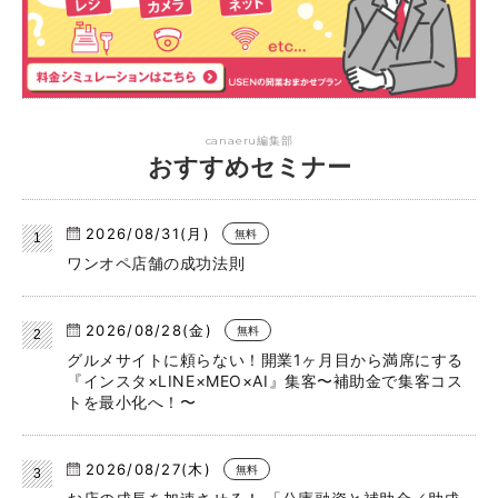
canaeru編集部
おすすめセミナー
2026/08/31(月)
無料
ワンオペ店舗の成功法則
2026/08/28(金)
無料
グルメサイトに頼らない！開業1ヶ月目から満席にする
『インスタ×LINE×MEO×AI』集客〜補助金で集客コス
トを最小化へ！〜
2026/08/27(木)
無料