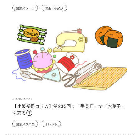
開業ノウハウ
資金・手続き
2026/07/31
【小阪裕司コラム】第235回：「手芸店」で「お菓子」
を売る①
開業ノウハウ
トレンド