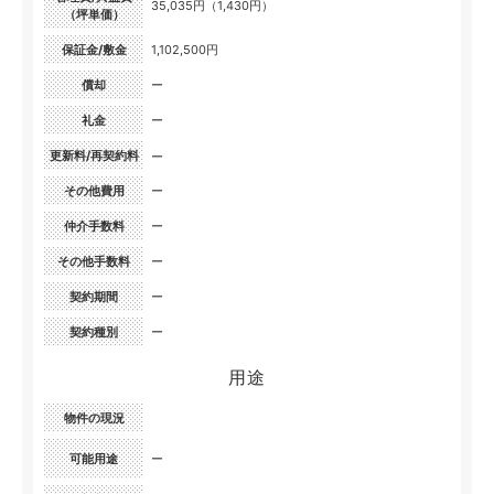
35,035円（1,430円）
（坪単価）
保証金/敷金
1,102,500円
償却
ー
礼金
ー
更新料/再契約料
ー
その他費用
ー
仲介手数料
ー
その他手数料
ー
契約期間
ー
契約種別
ー
用途
物件の現況
可能用途
ー