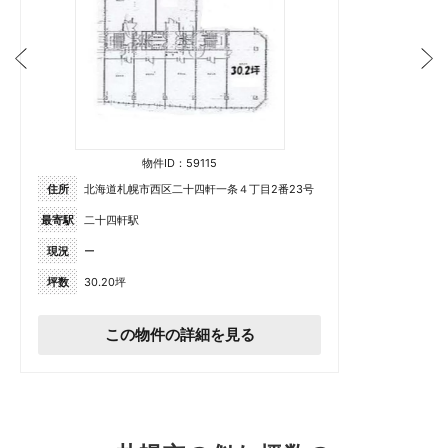
物件ID：59115
住所
北海道札幌市西区二十四軒一条４丁目2番23号
最寄駅
二十四軒駅
現況
ー
坪数
30.20坪
この物件の詳細を見る