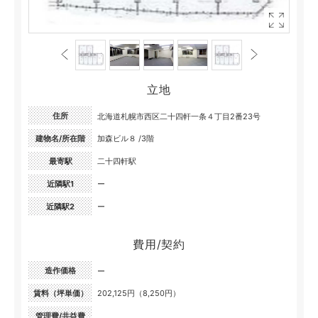
立地
住所
北海道札幌市西区二十四軒一条４丁目2番23号
建物名/所在階
加森ビル８ /3階
最寄駅
二十四軒駅
近隣駅1
ー
近隣駅2
ー
費用/契約
造作価格
ー
賃料（坪単価）
202,125円（8,250円）
管理費/共益費