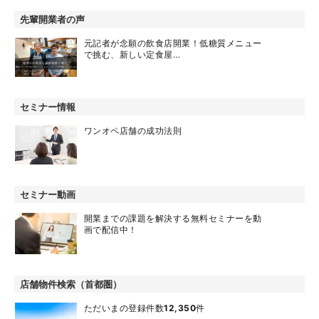
先輩開業者の声
元記者が念願の飲食店開業！低糖質メニュー
で挑む、新しい定食屋…
セミナー情報
ワンオペ店舗の成功法則
セミナー動画
開業までの課題を解決する無料セミナーを動
画で配信中！
店舗物件検索（首都圏）
ただいまの登録件数
12,350
件