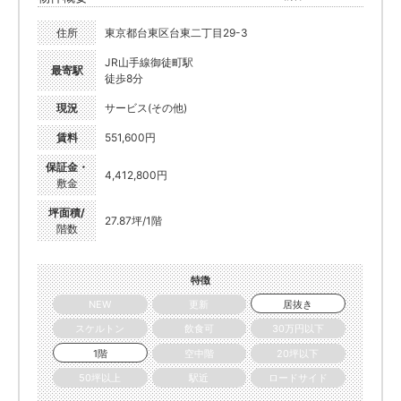
住所
東京都台東区台東二丁目29-3
JR山手線御徒町駅
最寄駅
徒歩8分
現況
サービス(その他)
賃料
551,600円
保証金・
4,412,800円
敷金
坪面積/
27.87坪/1階
階数
特徴
NEW
更新
居抜き
スケルトン
飲食可
30万円以下
1階
空中階
20坪以下
50坪以上
駅近
ロードサイド