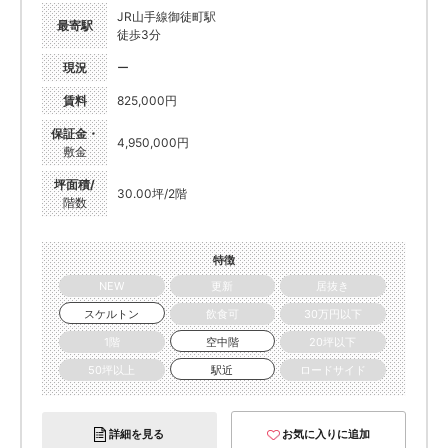
JR山手線御徒町駅
最寄駅
徒歩3分
現況
ー
賃料
825,000円
保証金・
4,950,000円
敷金
坪面積/
30.00坪/2階
階数
特徴
NEW
更新
居抜き
スケルトン
飲食可
30万円以下
1階
空中階
20坪以下
50坪以上
駅近
ロードサイド
詳細を見る
お気に入りに追加