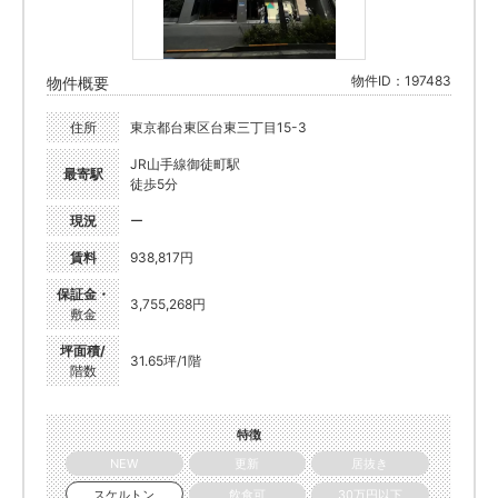
物件ID：197483
物件概要
住所
東京都台東区台東三丁目15-3
JR山手線御徒町駅
最寄駅
徒歩5分
現況
ー
賃料
938,817円
保証金・
3,755,268円
敷金
坪面積/
31.65坪/1階
階数
特徴
NEW
更新
居抜き
スケルトン
飲食可
30万円以下