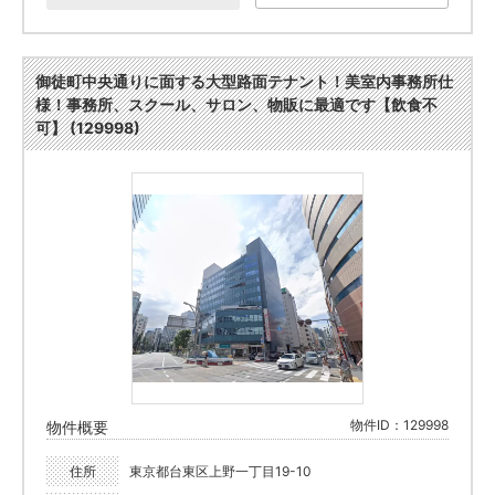
御徒町中央通りに面する大型路面テナント！美室内事務所仕
様！事務所、スクール、サロン、物販に最適です【飲食不
可】 (129998)
物件ID：129998
物件概要
住所
東京都台東区上野一丁目19-10