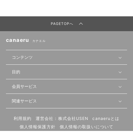
PAGETOPへ
canaeru
カナエル
コンテンツ
目的
無料開業相談
セミナーで学ぶ
会員サービス
店舗運営
物件を探す
セミナー情報
資金・手続き
関連サービス
会員登録
先輩開業者の声
セミナー動画
首都圏
物件
メルマガ設定
記事から学ぶ
セミナー協力一覧
大阪
飲食店サクセスガイド（外部サイト）
内装・設備
利用規約
運営会社：株式会社USEN
canaeruとは
ログイン
飲食店の始め方
北海道
開業・経営に関する記事
個人情報保護方針
個人情報の取扱いについて
食材・仕入れ