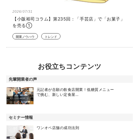
2026/07/31
【小阪裕司コラム】第235回：「手芸店」で「お菓子」
を売る①
開業ノウハウ
トレンド
お役立ちコンテンツ
先輩開業者の声
元記者が念願の飲食店開業！低糖質メニュー
で挑む、新しい定食屋…
セミナー情報
ワンオペ店舗の成功法則