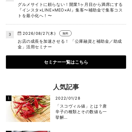
グルメサイトに頼らない！開業1ヶ月目から満席にする
『インスタ×LINE×MEO×AI』集客〜補助金で集客コス
トを最小化へ！〜
2026/08/27(木)
無料
お店の成長を加速させる！ 「公庫融資と補助金／助成
金」活用セミナー
セミナー一覧はこちら
人気記事
2022/01/28
「スコヴィル値」とは？唐
辛子の種類とその数値も一
挙解…