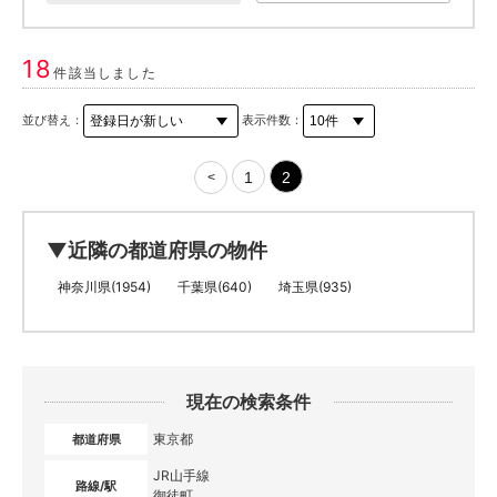
18
件該当しました
並び替え：
表示件数：
1
2
<
▼近隣の都道府県の物件
神奈川県(1954)
千葉県(640)
埼玉県(935)
現在の検索条件
東京都
都道府県
JR山手線
路線/駅
御徒町