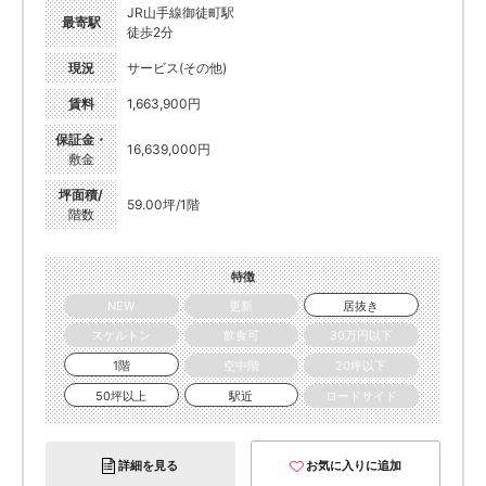
JR山手線御徒町駅
最寄駅
徒歩2分
現況
サービス(その他)
賃料
1,663,900円
保証金・
16,639,000円
敷金
坪面積/
59.00坪/1階
階数
特徴
NEW
更新
居抜き
スケルトン
飲食可
30万円以下
1階
空中階
20坪以下
50坪以上
駅近
ロードサイド
詳細を見る
お気に入りに追加