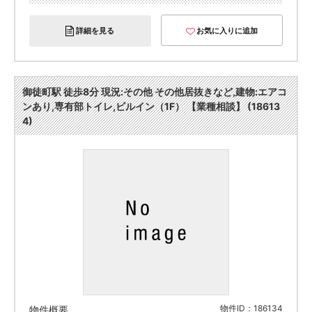
詳細を見る
お気に入りに追加
御徒町駅 徒歩8分 現況:その他 その他居抜きなど,建物:エアコ
ンあり,専有部トイレ,ビルイン（1F） 【業種相談】 (18613
4)
物件ID：186134
物件概要