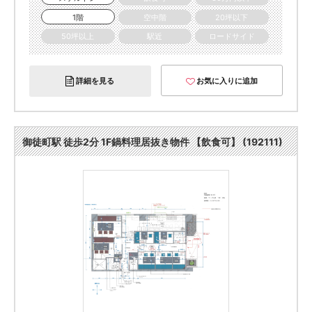
1階
空中階
20坪以下
50坪以上
駅近
ロードサイド
詳細を見る
お気に入りに追加
御徒町駅 徒歩2分 1F鍋料理居抜き物件 【飲食可】 (192111)