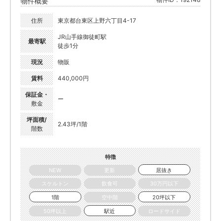
物件概要
住所
東京都台東区上野六丁目4-17
JR山手線御徒町駅
最寄駅
徒歩1分
現況
物販
賃料
440,000円
保証金・
ー
敷金
坪面積/
2.43坪/1階
階数
特徴
NEW
更新
居抜き
スケルトン
飲食可
30万円以下
1階
空中階
20坪以下
50坪以上
駅近
ロードサイド