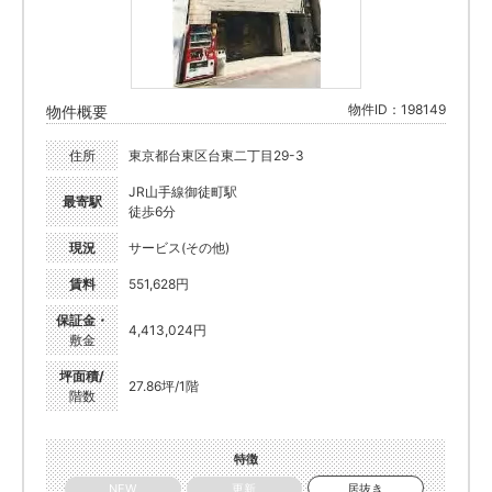
物件ID：198149
物件概要
住所
東京都台東区台東二丁目29-3
JR山手線御徒町駅
最寄駅
徒歩6分
現況
サービス(その他)
賃料
551,628円
保証金・
4,413,024円
敷金
坪面積/
27.86坪/1階
階数
特徴
NEW
更新
居抜き