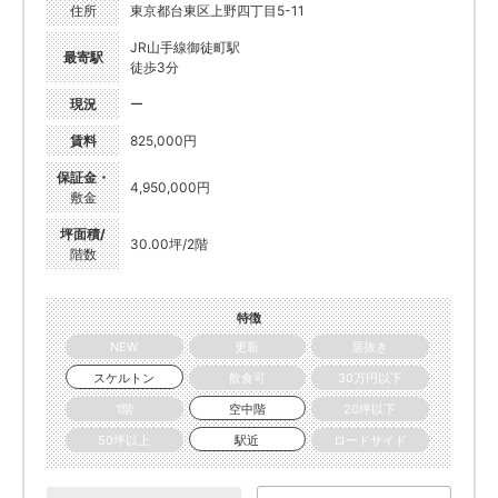
住所
東京都台東区上野四丁目5-11
JR山手線御徒町駅
最寄駅
徒歩3分
現況
ー
賃料
825,000円
保証金・
4,950,000円
敷金
坪面積/
30.00坪/2階
階数
特徴
NEW
更新
居抜き
スケルトン
飲食可
30万円以下
1階
空中階
20坪以下
50坪以上
駅近
ロードサイド