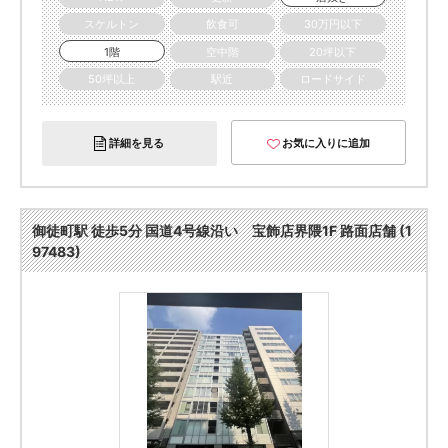
スケルトン
飲食可
30万円以下
1階
空中階
20坪以下
50坪以上
駅近
ロードサイド
詳細を見る
お気に入りに追加
御徒町駅 徒歩5分 国道4号線沿い 宝飾店界隈1F 路面店舗 (1
97483)