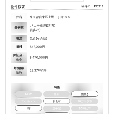
物件ID：192111
物件概要
住所
東京都台東区上野三丁目18-5
JR山手線御徒町駅
最寄駅
徒歩2分
現況
飲食(その他)
賃料
847,000円
保証金・
8,470,000円
敷金
坪面積/
22.37坪/1階
階数
特徴
NEW
更新
居抜き
スケルトン
飲食可
30万円以下
1階
空中階
20坪以下