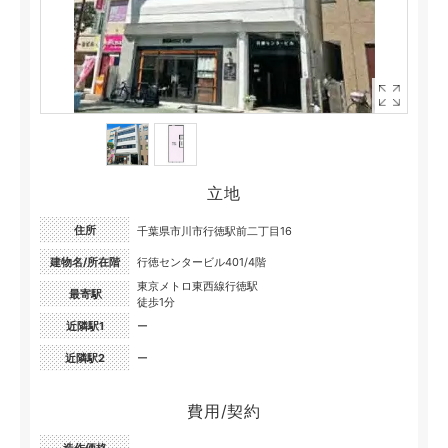
立地
住所
千葉県市川市行徳駅前二丁目16
建物名/所在階
行徳センタービル401/4階
東京メトロ東西線行徳駅
最寄駅
徒歩1分
近隣駅1
ー
近隣駅2
ー
費用/契約