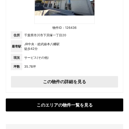
物件ID：126436
住所
千葉県市川市下貝塚一丁目20
JR中央・総武線本八幡駅
最寄駅
徒歩42分
現況
サービス(その他)
坪数
35.78坪
この物件の詳細を見る
このエリアの物件一覧を見る