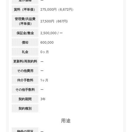
造作価格
ー
賃料（坪単価）
275,000円（6,672円）
管理費/共益費
27,500円（667円)
（坪単価）
保証金/敷金
2,500,000 / ー
償却
600,000
礼金
0ヶ月
更新料/再契約料
ー
その他費用
ー
仲介手数料
1ヶ月
その他手数料
ー
契約期間
3年
契約種別
用途
物件の現況
ー