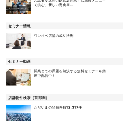
元記者が念願の飲食店開業！低糖質メニュー
で挑む、新しい定食屋…
セミナー情報
ワンオペ店舗の成功法則
セミナー動画
開業までの課題を解決する無料セミナーを動
画で配信中！
店舗物件検索（首都圏）
ただいまの登録件数
12,317
件