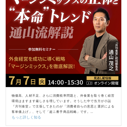
物価高、人材不足、さらに消費税率問題と、外食業を取り巻く経営
環境はますます厳しさを増しています。そうした中で当方が小誌
『月刊食堂』で主張してきたのが「消費者自らの意思と選択による
客単価上げ」、そして「超ニ番手商品戦略」です。
もっと詳しく知る
本講演では「外食冬の時代」を乗り切るヒントとなる外食経営の原
理原則「マージンミックスの正体」の徹底解説をはじめ、いまが絶