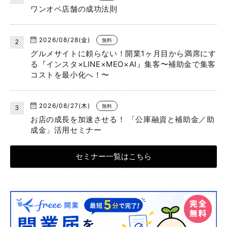
ワンオペ店舗の成功法則
2026/08/28(金)
無料
グルメサイトに頼らない！開業1ヶ月目から満席にす
る『インスタ×LINE×MEO×AI』集客〜補助金で集客
コストを最小化へ！〜
2026/08/27(木)
無料
お店の成長を加速させる！ 「公庫融資と補助金／助
成金」活用セミナー
セミナー一覧はこちら