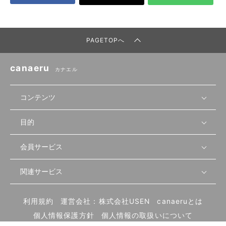
PAGETOPへ
canaeru
カナエル
コンテンツ
目的
無料開業相談
セミナーで学ぶ
会員サービス
店舗運営
物件を探す
セミナー情報
資金・手続き
関連サービス
会員登録
先輩開業者の声
セミナー動画
首都圏
物件
メルマガ設定
記事から学ぶ
セミナー協力一覧
大阪
飲食店サクセスガイド（外部サイト）
内装・設備
利用規約
運営会社：株式会社USEN
canaeruとは
ログイン
飲食店の始め方
北海道
開業・経営に関する記事
個人情報保護方針
個人情報の取扱いについて
食材・仕入れ