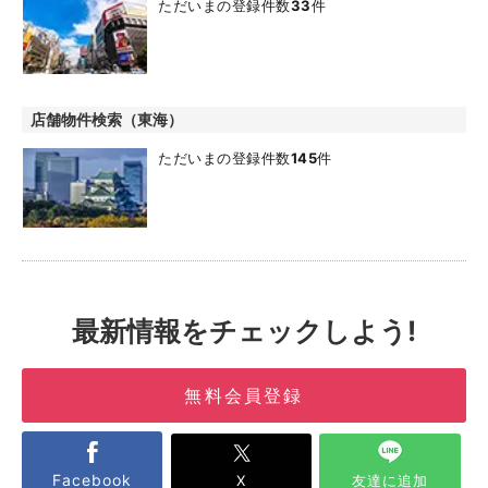
ただいまの登録件数
33
件
店舗物件検索（東海）
ただいまの登録件数
145
件
最新情報をチェックしよう!
無料会員登録
Facebook
X
友達に追加