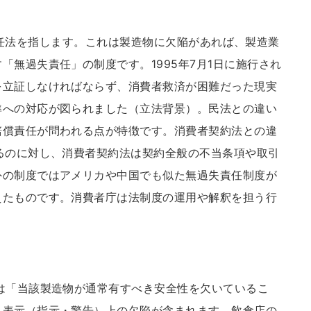
、製造物責任法を指します。これは製造物に欠陥があれば、製造業
「無過失責任」の制度です。1995年7月1日に施行され
を立証しなければならず、消費者救済が困難だった現実
準への対応が図られました（立法背景）。民法との違い
賠償責任が問われる点が特徴です。消費者契約法との違
るのに対し、消費者契約法は契約全般の不当条項や取引
外の制度ではアメリカや中国でも似た無過失責任制度が
えたものです。消費者庁は法制度の運用や解釈を担う行
」
は「当該製造物が通常有すべき安全性を欠いているこ
・表示（指示・警告）上の欠陥が含まれます。飲食店の