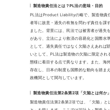
製造物責任法とは？PL法の意味・目的
PL法はProduct Liabilityの略で
者等に故意・過失の有無を問わず責任を課す
ました。背景には、民法では被害者が過失
があり、立法により救済の容易化と国際水
として、過失責任ではなく欠陥さえあれば
いとして、PL法は製造物の欠陥に限定され
態様に着目する点で異なります。また、海
存在し、日本の制度も国際的な動向を踏ま
政機関として関与しています。
製造物責任法第2条第2項「欠陥とは何か
製造物責任法第2条第2項では、「欠陥」と
と」を指します。ここでは設計上・製造上