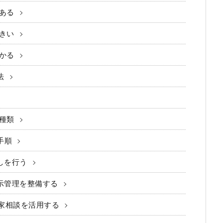
ある
きい
かる
法
種類
手順
しを行う
示管理を整備する
門家相談を活用する