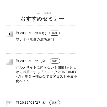
canaeru編集部
おすすめセミナー
2026/08/31(月)
無料
ワンオペ店舗の成功法則
2026/08/28(金)
無料
グルメサイトに頼らない！開業1ヶ月目
から満席にする『インスタ×LINE×MEO
×AI』集客〜補助金で集客コストを最小
化へ！〜
2026/08/27(木)
無料