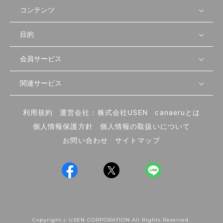
コンテンツ
目的
無料開業相談
セミナーで学ぶ
会員サービス
店舗運営
物件を探す
セミナー情報
資金・手続き
関連サービス
会員登録
先輩開業者の声
セミナー動画
首都圏
物件
メルマガ設定
記事から学ぶ
セミナー協力一覧
大阪
飲食店サクセスガイド（外部サイト）
内装・設備
利用規約
運営会社：株式会社USEN
canaeruとは
ログイン
飲食店の始め方
北海道
開業・経営に関する記事
個人情報保護方針
個人情報の取扱いについて
食材・仕入れ
業態別の開業方法
東海
編集ポリシー
お問い合わせ
サイトマップ
集客・宣伝
その他
トレンド
UIターン開業特集
飲食店開業
Copyright c USEN CORPORATION All Rights Reserved.