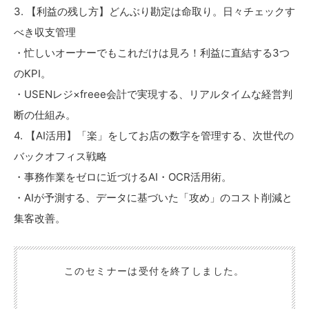
3. 【利益の残し方】どんぶり勘定は命取り。日々チェックす
べき収支管理
・忙しいオーナーでもこれだけは見ろ！利益に直結する3つ
のKPI。
・USENレジ×freee会計で実現する、リアルタイムな経営判
断の仕組み。
4. 【AI活用】「楽」をしてお店の数字を管理する、次世代の
バックオフィス戦略
・事務作業をゼロに近づけるAI・OCR活用術。
・AIが予測する、データに基づいた「攻め」のコスト削減と
集客改善。
このセミナーは受付を終了しました。