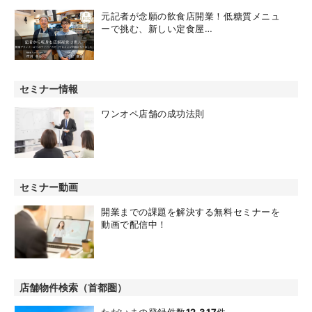
元記者が念願の飲食店開業！低糖質メニュ
ーで挑む、新しい定食屋…
セミナー情報
ワンオペ店舗の成功法則
セミナー動画
開業までの課題を解決する無料セミナーを
動画で配信中！
店舗物件検索（首都圏）
ただいまの登録件数
12,317
件