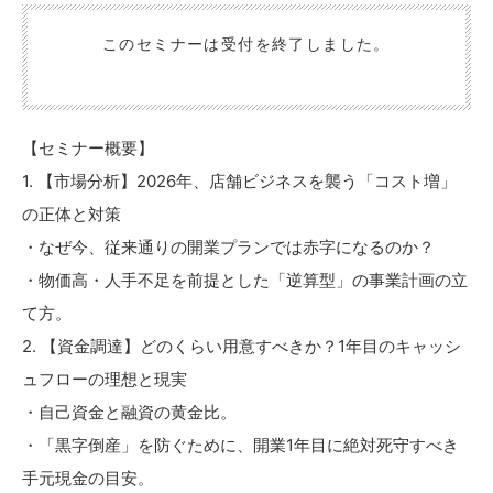
説。「1年以内に、確実に利益が出る店をオープンさせたい」と願
うすべての開業検討者のためにその秘策を伝授します。
このセミナーは受付を終了しました。
【セミナー概要】
1. 【市場分析】2026年、店舗ビジネスを襲う「コスト増」
の正体と対策
・なぜ今、従来通りの開業プランでは赤字になるのか？
・物価高・人手不足を前提とした「逆算型」の事業計画の立
て方。
2. 【資金調達】どのくらい用意すべきか？1年目のキャッシ
ュフローの理想と現実
・自己資金と融資の黄金比。
・「黒字倒産」を防ぐために、開業1年目に絶対死守すべき
手元現金の目安。