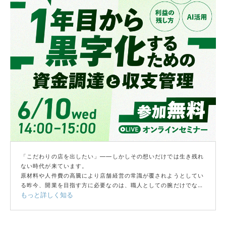
「こだわりの店を出したい」——しかしその想いだけでは生き残れ
ない時代が来ています。
原材料や人件費の高騰により店舗経営の常識が覆されようとしてい
る昨今、開業を目指す方に必要なのは、職人としての腕だけでな
もっと詳しく知る
く、データを武器にする「経営者としての視点」です。
本セミナーでは、数多くの開業を支援してきたfreeeが、最新の市
場分析から、失敗しないための資金調達・キャッシュフローの組み
方、そしてAIを活用した「極力手間をかけない収支管理」を徹底解