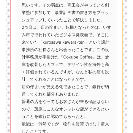
思います。その弱点は、商工会がやっている創
業塾に参加して、事業計画書の書き方をブラッ
シュアップしていったことで解決しました。
2つ目は、店の佇まい。転機となったのは、いす
み市で行われていたビジネス発表会で、そこに
来ていた「kurosawa kawara-ten」という設計
事務所の社長さんと出会ったことです。この設
計事務所が手掛けた『Cokube Coffee』は、倉
庫を改装したカフェで、デザイン性が海外も高
く評価されているんですが、なんと私の店も設
計してくれることになったんです。
店の佇まいが見える化できたことで、銀行が納
得してくれた部分もありました
普通の店をやってもお客さんが来る保証はない
ので、茂原にこんなオシャレな店ができるとい
うことを銀行に認めてもらったと。
最後は、偶然ですが、物件を賃貸ではなく購入
したことです。