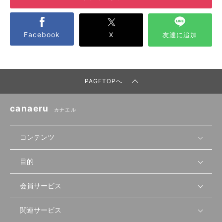
Facebook
X
友達に追加
PAGETOPへ
canaeru
カナエル
コンテンツ
目的
無料開業相談
セミナーで学ぶ
会員サービス
店舗運営
物件を探す
セミナー情報
資金・手続き
関連サービス
会員登録
先輩開業者の声
セミナー動画
首都圏
物件