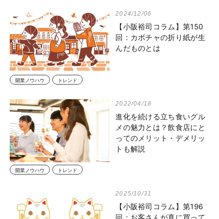
2024/12/06
【小阪裕司コラム】第150
回：カボチャの折り紙が生
んだものとは
開業ノウハウ
トレンド
2022/04/18
進化を続ける立ち食いグル
メの魅力とは？飲食店にと
ってのメリット・デメリッ
トも解説
開業ノウハウ
トレンド
2025/10/31
【小阪裕司コラム】第196
回：お客さんが真に買って