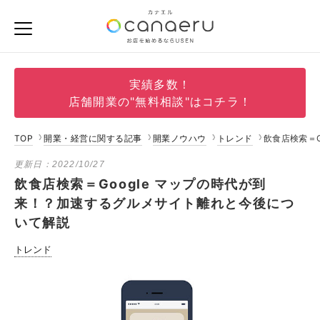
実績多数！
店舗開業の"無料相談"はコチラ！
TOP
開業・経営に関する記事
開業ノウハウ
トレンド
飲食店検索＝
更新日：
2022/10/27
飲食店検索＝Google マップの時代が到
来！？加速するグルメサイト離れと今後につ
いて解説
トレンド