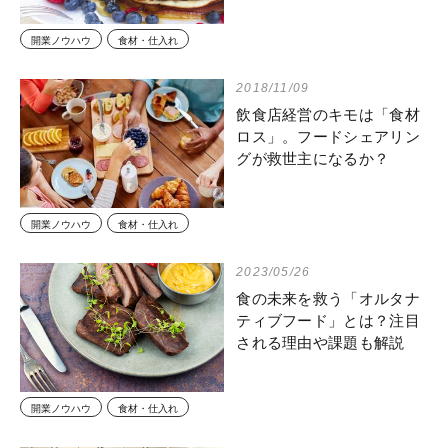
開業ノウハウ
食材・仕入れ
2018/11/09
飲食店経営のキモは「食材
ロス」。フードシェアリン
グが救世主になるか？
開業ノウハウ
食材・仕入れ
2023/05/26
食の未来を救う「オルタナ
ティブフード」とは？注目
される理由や課題も解説
開業ノウハウ
食材・仕入れ