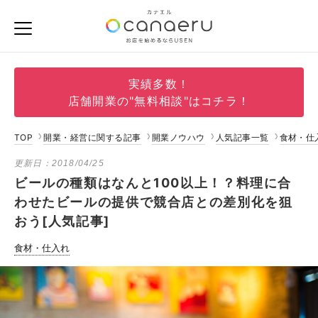
実績多数！
店舗開業の"無料相談"はコチラ！
TOP
開業・経営に関する記事
開業ノウハウ
人気記事一覧
食材・仕
更新日：
2018/04/25
ビールの種類はなんと100以上！？料理に合
わせたビールの提供で競合店との差別化を狙
おう[人気記事]
食材・仕入れ