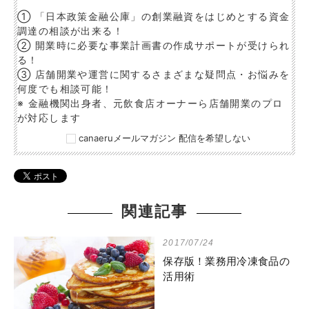
① 「日本政策金融公庫」の創業融資をはじめとする資金
調達の相談が出来る！
② 開業時に必要な事業計画書の作成サポートが受けられ
る！
③ 店舗開業や運営に関するさまざまな疑問点・お悩みを
何度でも相談可能！
※ 金融機関出身者、元飲食店オーナーら店舗開業のプロ
が対応します
canaeruメールマガジン 配信を希望しない
関連記事
2017/07/24
保存版！業務用冷凍食品の
活用術