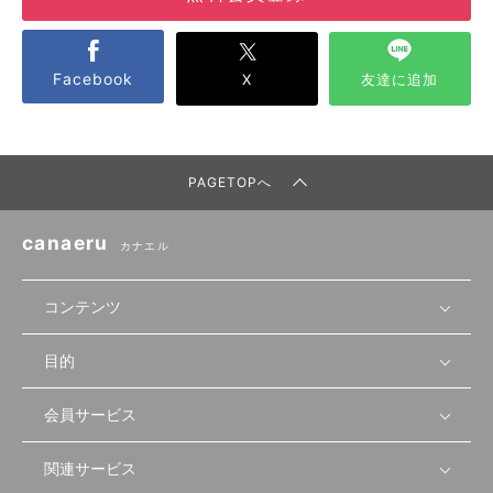
Facebook
X
友達に追加
PAGETOPへ
canaeru
カナエル
コンテンツ
目的
無料開業相談
セミナーで学ぶ
会員サービス
店舗運営
物件を探す
セミナー情報
資金・手続き
関連サービス
会員登録
先輩開業者の声
セミナー動画
首都圏