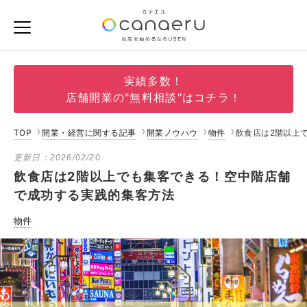
実績多数！
店舗開業の"無料相談"はコチラ！
TOP
開業・経営に関する記事
開業ノウハウ
物件
飲食店は2階以上
更新日：
2026/02/20
飲食店は2階以上でも集客できる！空中階店舗
で成功する実践的集客方法
物件