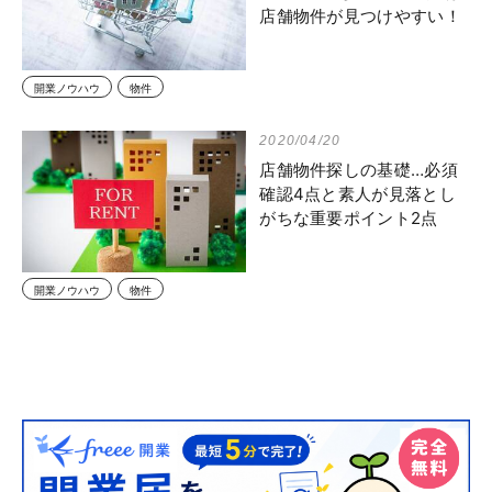
店舗物件が見つけやすい！
開業ノウハウ
物件
2020/04/20
店舗物件探しの基礎…必須
確認4点と素人が見落とし
がちな重要ポイント2点
開業ノウハウ
物件