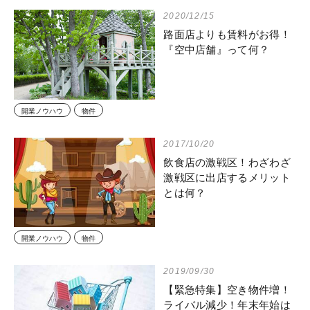
2020/12/15
路面店よりも賃料がお得！
『空中店舗』って何？
開業ノウハウ
物件
2017/10/20
飲食店の激戦区！わざわざ
激戦区に出店するメリット
とは何？
開業ノウハウ
物件
2019/09/30
【緊急特集】空き物件増！
ライバル減少！年末年始は