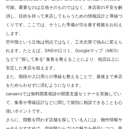
可能。重要なのは立地そのものではなく、来店前の不安を解
消し、目的を持って来店してもらうための情報設計と導線づ
くりです。ここでは、そうした準備が功を奏す根拠をお伝え
します。
空中階という立地は弱点ではなく、工夫次第で強みに変えら
れます。たとえば、SNSや口コミ、Googleマップ（MEO）
などで “探して来る” 集客を整えることにより、他店以上に
安定した来店を狙えます。
また、階段や入口周りの導線も整えることで、最後まで来店
をためらわせずに済むようになります。
canaeruでは無料開業相談や開業支援セミナーを実施してい
て、集客や導線設計などに関して個別に相談できることも心
強いポイントです。
さらに、階数を問わず店舗を探している人には、物件情報サ
ーチもおすすめで、空中階ならではの魅力を発信しつつ、最