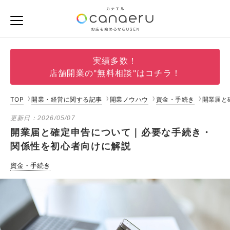
実績多数！
店舗開業の"無料相談"はコチラ！
TOP
開業・経営に関する記事
開業ノウハウ
資金・手続き
開業届と
更新日：
2026/05/07
開業届と確定申告について｜必要な手続き・
関係性を初心者向けに解説
資金・手続き