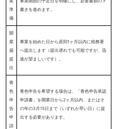
業
事業開始の予定日を明確にし、必要書類の下
準
書きを進めます。
備
開
業
事業を始めた日から原則1ヶ月以内に税務署
届
へ提出します（提出遅れでも可能ですが、迅
提
速が望ましいです）。
出
青
色
青色申告を希望する場合は、「青色申告承認
申
申請書」を開業日から2ヶ月以内、またはそ
告
の年の3月15日まで（いずれか早い日）に提
申
出する必要があります。
請