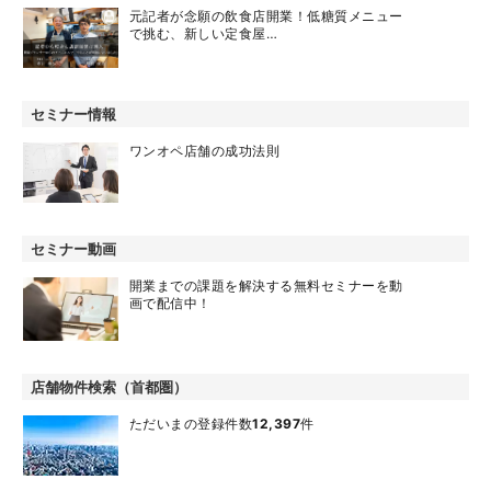
元記者が念願の飲食店開業！低糖質メニュー
で挑む、新しい定食屋…
セミナー情報
ワンオペ店舗の成功法則
セミナー動画
開業までの課題を解決する無料セミナーを動
画で配信中！
店舗物件検索（首都圏）
ただいまの登録件数
12,397
件