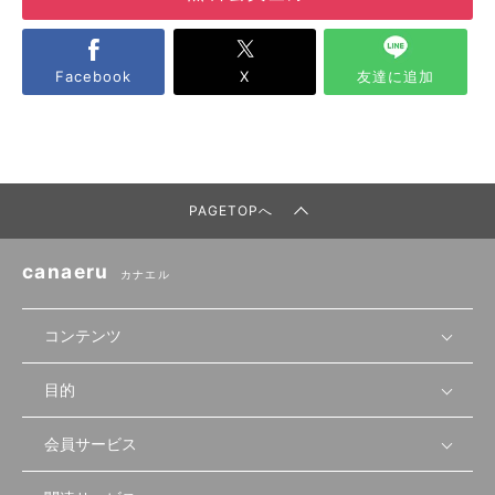
Facebook
X
友達に追加
PAGETOPへ
canaeru
カナエル
コンテンツ
目的
無料開業相談
セミナーで学ぶ
会員サービス
店舗運営
物件を探す
セミナー情報
資金・手続き