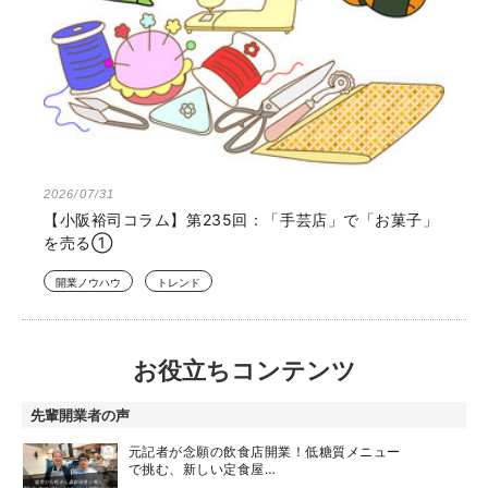
2026/07/31
【小阪裕司コラム】第235回：「手芸店」で「お菓子」
を売る①
開業ノウハウ
トレンド
お役立ちコンテンツ
先輩開業者の声
元記者が念願の飲食店開業！低糖質メニュー
で挑む、新しい定食屋…