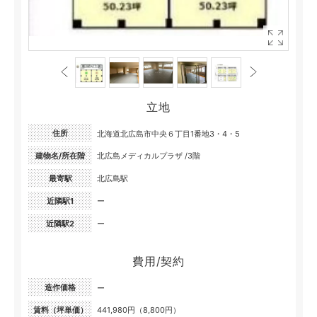
立地
住所
北海道北広島市中央６丁目1番地3・4・5
建物名/所在階
北広島メディカルプラザ /3階
最寄駅
北広島駅
近隣駅1
ー
近隣駅2
ー
費用/契約
造作価格
ー
賃料（坪単価）
441,980円（8,800円）