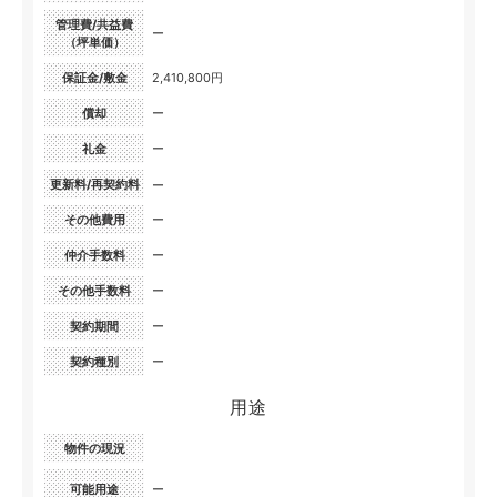
管理費/共益費
ー
（坪単価）
保証金/敷金
2,410,800円
償却
ー
礼金
ー
更新料/再契約料
ー
その他費用
ー
仲介手数料
ー
その他手数料
ー
契約期間
ー
契約種別
ー
用途
物件の現況
可能用途
ー