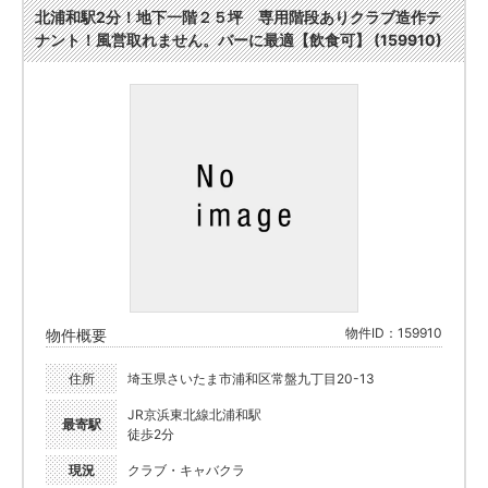
北浦和駅2分！地下一階２５坪 専用階段ありクラブ造作テ
ナント！風営取れません。バーに最適【飲食可】 (159910)
物件ID：159910
物件概要
住所
埼玉県さいたま市浦和区常盤九丁目20-13
JR京浜東北線北浦和駅
最寄駅
徒歩2分
現況
クラブ・キャバクラ