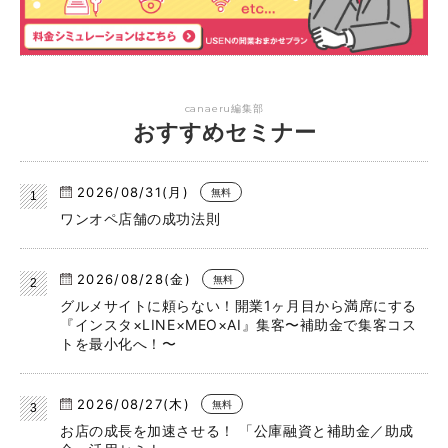
canaeru編集部
おすすめセミナー
2026/08/31(月)
無料
ワンオペ店舗の成功法則
2026/08/28(金)
無料
グルメサイトに頼らない！開業1ヶ月目から満席にする
『インスタ×LINE×MEO×AI』集客〜補助金で集客コス
トを最小化へ！〜
2026/08/27(木)
無料
お店の成長を加速させる！ 「公庫融資と補助金／助成