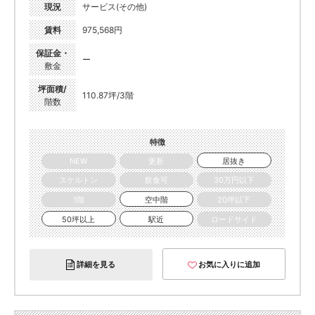
現況
サービス(その他)
賃料
975,568円
保証金・
ー
敷金
坪面積/
110.87坪/3階
階数
特徴
NEW
更新
居抜き
スケルトン
飲食可
30万円以下
1階
空中階
20坪以下
50坪以上
駅近
ロードサイド
詳細を見る
お気に入りに追加