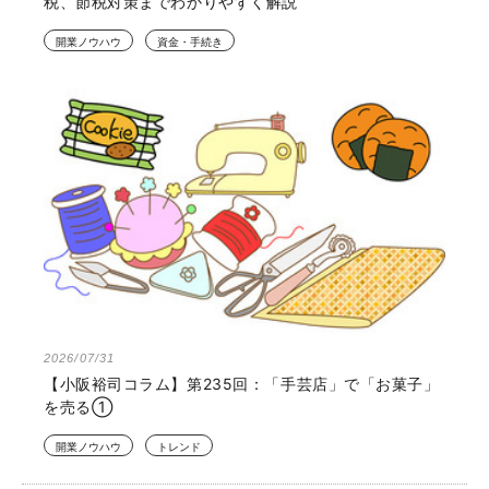
税、節税対策までわかりやすく解説
開業ノウハウ
資金・手続き
2026/07/31
【小阪裕司コラム】第235回：「手芸店」で「お菓子」
を売る①
開業ノウハウ
トレンド