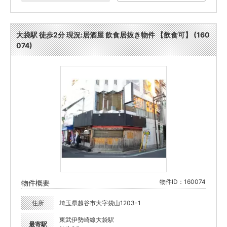
大袋駅 徒歩2分 現況:居酒屋 飲食居抜き物件 【飲食可】 (160
074)
物件ID：160074
物件概要
住所
埼玉県越谷市大字袋山1203-1
東武伊勢崎線大袋駅
最寄駅