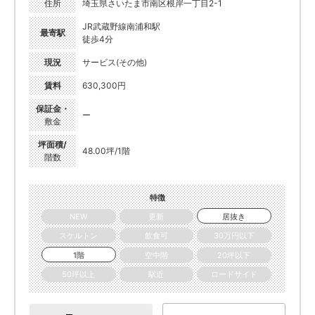
住所
埼玉県さいたま市南区根岸一丁目2-1
JR武蔵野線南浦和駅
最寄駅
徒歩4分
現況
サービス(その他)
賃料
630,300円
保証金・
ー
敷金
坪面積/
48.00坪/1階
階数
特徴
NEW
更新
居抜き
スケルトン
飲食可
30万円以下
1階
空中階
20坪以下
50坪以上
駅近
ロードサイド