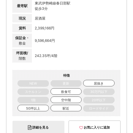
東武伊勢崎線春日部駅
最寄駅
徒歩3分
現況
居酒屋
賃料
2,399,166円
保証金・
9,596,664円
敷金
坪面積/
242.35坪/4階
階数
特徴
NEW
更新
居抜き
スケルトン
飲食可
30万円以下
1階
空中階
20坪以下
50坪以上
駅近
ロードサイド
詳細を見る
お気に入りに追加