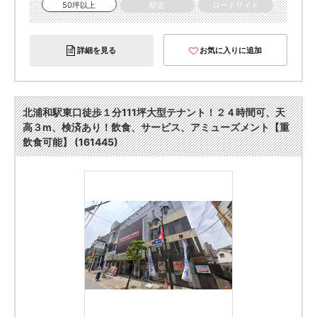
50坪以上
駅近
ロードサイド
詳細を見る
お気に入りに追加
北浦和駅東口徒歩１分111坪大型テナント！２４時間可、天
高３m、検済あり！飲食、サービス、アミューズメント【重
飲食可能】 (161445)