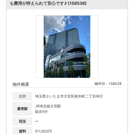
も費用が抑えられて安心です♪ (158538)
物件ID：158538
物件概要
住所
埼玉県さいたま市大宮区桜木町二丁目902
JR埼京線大宮駅
最寄駅
徒歩5分
現況
ー
賃料
511,500円