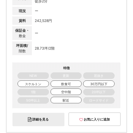
徒歩2分
現況
ー
賃料
242,528円
保証金・
ー
敷金
坪面積/
28.73坪/2階
階数
特徴
NEW
更新
居抜き
スケルトン
飲食可
30万円以下
1階
空中階
20坪以下
50坪以上
駅近
ロードサイド
詳細を見る
お気に入りに追加