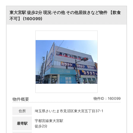
東大宮駅 徒歩2分 現況:その他 その他居抜きなど物件 【飲食
不可】 (160099)
物件ID：160099
物件概要
住所
埼玉県さいたま市見沼区東大宮五丁目37-1
宇都宮線東大宮駅
最寄駅
徒歩2分