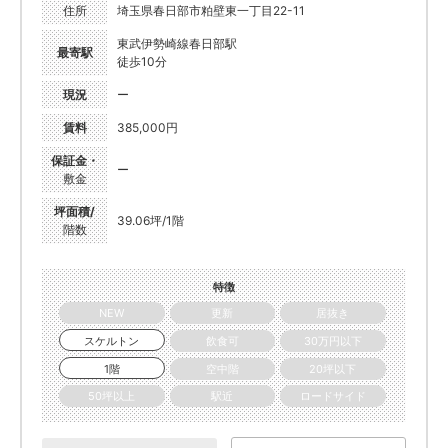
住所
埼玉県春日部市粕壁東一丁目22-11
東武伊勢崎線春日部駅
最寄駅
徒歩10分
現況
ー
賃料
385,000円
保証金・
ー
敷金
坪面積/
39.06坪/1階
階数
特徴
NEW
更新
居抜き
スケルトン
飲食可
30万円以下
1階
空中階
20坪以下
50坪以上
駅近
ロードサイド