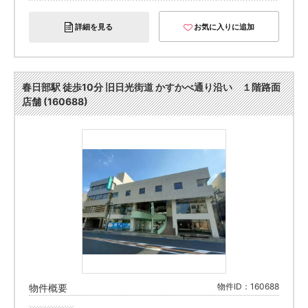
詳細を見る
お気に入りに追加
春日部駅 徒歩10分 旧⽇光街道 かすかべ通り沿い １階路面
店舗 (160688)
物件ID：160688
物件概要