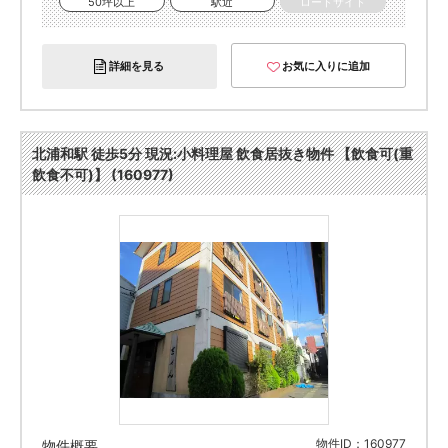
50坪以上
駅近
ロードサイド
詳細を見る
お気に入りに追加
北浦和駅 徒歩5分 現況:小料理屋 飲食居抜き物件 【飲食可(重
飲食不可)】 (160977)
物件ID：160977
物件概要