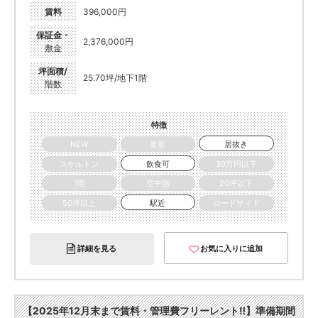
賃料
396,000円
保証金・
2,376,000円
敷金
坪面積/
25.70坪/地下1階
階数
特徴
NEW
更新
居抜き
スケルトン
飲食可
30万円以下
1階
空中階
20坪以下
50坪以上
駅近
ロードサイド
詳細を見る
お気に入りに追加
【2025年12月末まで賃料・管理費フリーレント‼】準備期間