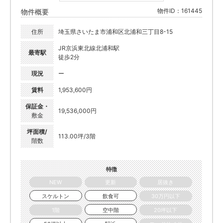
物件ID：161445
物件概要
住所
埼玉県さいたま市浦和区北浦和三丁目8-15
JR京浜東北線北浦和駅
最寄駅
徒歩2分
現況
ー
賃料
1,953,600円
保証金・
19,536,000円
敷金
坪面積/
113.00坪/3階
階数
特徴
NEW
更新
居抜き
スケルトン
飲食可
30万円以下
1階
空中階
20坪以下