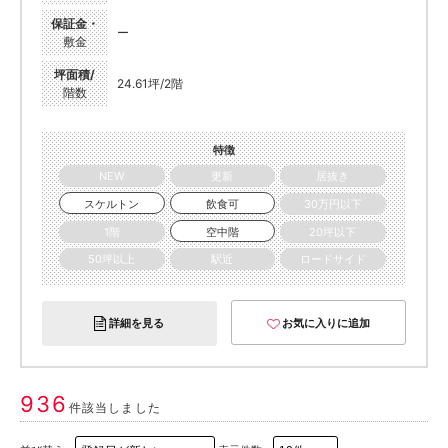
保証金・
ー
敷金
坪面積/
24.61坪/2階
階数
特徴
NEW
更新
居抜き
スケルトン
飲食可
30万円以下
1階
空中階
20坪以下
50坪以上
駅近
ロードサイド
詳細を見る
お気に入りに追加
936
件該当しました