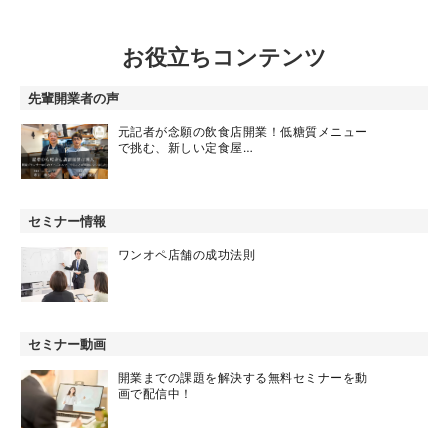
お役立ちコンテンツ
先輩開業者の声
元記者が念願の飲食店開業！低糖質メニュー
で挑む、新しい定食屋…
セミナー情報
ワンオペ店舗の成功法則
セミナー動画
開業までの課題を解決する無料セミナーを動
画で配信中！