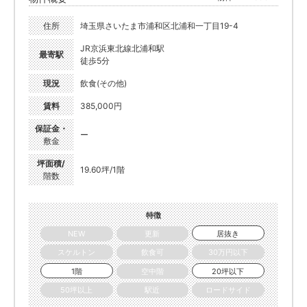
住所
埼玉県さいたま市浦和区北浦和一丁目19-4
JR京浜東北線北浦和駅
最寄駅
徒歩5分
現況
飲食(その他)
賃料
385,000円
保証金・
ー
敷金
坪面積/
19.60坪/1階
階数
特徴
NEW
更新
居抜き
スケルトン
飲食可
30万円以下
1階
空中階
20坪以下
50坪以上
駅近
ロードサイド