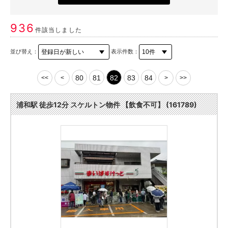
936
件該当しました
並び替え：
表示件数：
80
81
82
83
84
<<
<
>
>>
浦和駅 徒歩12分 スケルトン物件 【飲食不可】 (161789)