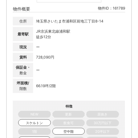
物件ID：161789
物件概要
住所
埼玉県さいたま市浦和区前地三丁目8-14
JR京浜東北線浦和駅
最寄駅
徒歩12分
現況
ー
賃料
728,090円
保証金・
ー
敷金
坪面積/
66.19坪/2階
階数
特徴
NEW
更新
居抜き
スケルトン
飲食可
30万円以下
1階
空中階
20坪以下