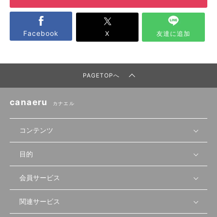
Facebook
X
友達に追加
PAGETOPへ
canaeru
カナエル
コンテンツ
目的
無料開業相談
セミナーで学ぶ
会員サービス
店舗運営
物件を探す
セミナー情報
資金・手続き
関連サービス
会員登録
先輩開業者の声
セミナー動画
首都圏
物件