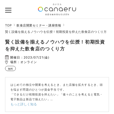
TOP
飲食店開業セミナー・講座情報
賢く設備を揃えるノウハウを伝授！初期投資を抑えた飲食店のつくり方
賢く設備を揃えるノウハウを伝授！初期投資
を抑えた飲食店のつくり方
開催日：2023/07/21(金)
場所：オンライン
無料
はじめての独立や開業を考えるとき、また店舗を拡大するとき、頭
を悩ます問題のひとつが資金手当です。
「できるだけ初期投資を抑えたい」「後々のことを考えると電気・
電子製品は新品で揃えたい」
もっと詳しく知る
――そんな時にはリースで機器を揃える、という選択肢もございま
す。
金融機関からの融資と併せて、効率の良い資金調達を考えてみませ