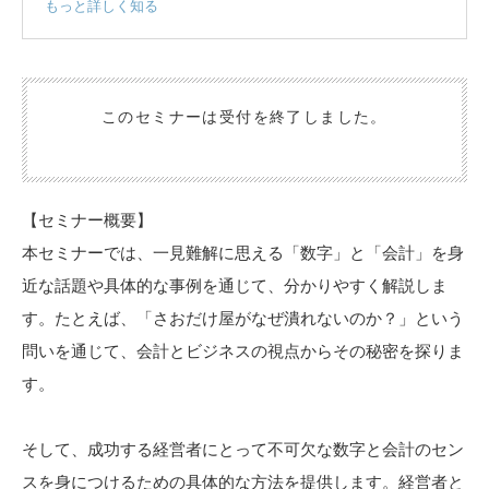
もっと詳しく知る
数字嫌いの人には難しく感じてしまう経営者にとって必要な「数
字」「会計」をわかりやすく解説します。
日々の経営で数字に悪戦苦闘している方や、これから経営者を目指
す人におすすめのセミナーです。
このセミナーは受付を終了しました。
【セミナー概要】
本セミナーでは、一見難解に思える「数字」と「会計」を身
近な話題や具体的な事例を通じて、分かりやすく解説しま
す。たとえば、「さおだけ屋がなぜ潰れないのか？」という
問いを通じて、会計とビジネスの視点からその秘密を探りま
す。
そして、成功する経営者にとって不可欠な数字と会計のセン
スを身につけるための具体的な方法を提供します。経営者と