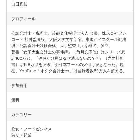
山田真哉
プロフィール
公認会計士・税理士、芸能文化税理士法人 会長。株式会社ブシ
ロード 社外監査役。大阪大学文学部卒。東進ハイスクール勤務
後に公認会計士試験合格。大手監査法人を経て、独立。
著書『女子大生会計士の事件簿』（角川文庫他）はシリーズ累
計100万部、『さおだけ屋はなぜ潰れないのか？』（光文社新
書）は168万部を突破、会計本ブームの火付け役となった。現
在、YouTube「オタク会計士ch」は登録者数60万人を超える。
参加費用
無料
カテゴリー
飲食・フードビジネス
独立・起業