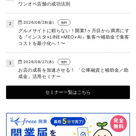
ワンオペ店舗の成功法則
2026/08/28(金)
無料
グルメサイトに頼らない！開業1ヶ月目から満席にす
る『インスタ×LINE×MEO×AI』集客〜補助金で集客
コストを最小化へ！〜
2026/08/27(木)
無料
お店の成長を加速させる！ 「公庫融資と補助金／助
成金」活用セミナー
セミナー一覧はこちら