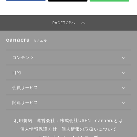
PAGETOPへ
canaeru
カナエル
コンテンツ
目的
無料開業相談
セミナーで学ぶ
会員サービス
店舗運営
物件を探す
セミナー情報
資金・手続き
関連サービス
会員登録
先輩開業者の声
セミナー動画
首都圏
物件
メルマガ設定
記事から学ぶ
セミナー協力一覧
大阪
飲食店サクセスガイド（外部サイト）
内装・設備
利用規約
運営会社：株式会社USEN
canaeruとは
ログイン
飲食店の始め方
北海道
開業・経営に関する記事
個人情報保護方針
個人情報の取扱いについて
食材・仕入れ
業態別の開業方法