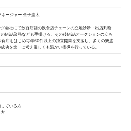
マネージャー 金子圭太
ング会社にて数百店舗の飲食店チェーンの立地診断・出店判断
のM&A業務なども手掛ける。その後M&Aオークションの立ち
飲食店をはじめ毎年60件以上の独立開業を支援し、多くの繁盛
の成功を第一に考え厳しくも温かい指導を行っている。
指している方
る方