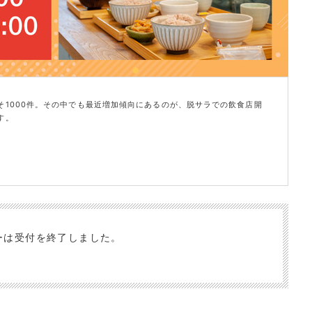
1000件。その中でも最近増加傾向にあるのが、脱サラでの飲食店開
す。
・・・
はなりたい
ど」
グで
ーは受付を終了しました。
低い厳しい業界です。
る状態で、勝てるような甘い市場ではありません。
未経験ながらも、しっかりと事業を継続されているオーナー様もいらっ