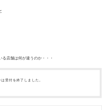
か・・・
規飲食店開業における「体力不足・経験不足・知識不足という弱点・問
と
「経営戦略」を具体的な事例を交えて解説します。
いる店舗は何が違うのか・・・
ーは受付を終了しました。