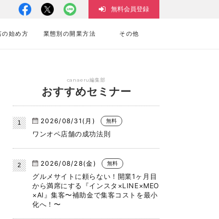
無料会員登録
店の始め方
業態別の開業方法
その他
canaeru編集部
おすすめセミナー
2026/08/31(月)
無料
ワンオペ店舗の成功法則
2026/08/28(金)
無料
グルメサイトに頼らない！開業1ヶ月目
から満席にする『インスタ×LINE×MEO
×AI』集客〜補助金で集客コストを最小
化へ！〜