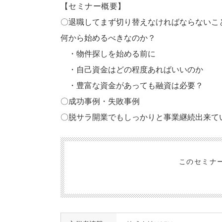
しゃるのも事実です。では何が違い何がポイントなの
【セミナー概要】
そこで、今回のセミナーでは脱サラからの未経験で新
〇退職してまず切り替えなければならないこ
題点をビジネスチャンスに変える逆転の「発想力」と
何から始めるべきなのか？
・物件探しを始める前に
・自己資金はどの程度あればいいのか
・豊富な資金があっても融資は必要？
〇成功事例・失敗事例
〇脱サラ開業でもしっかりと事業継続出来て
このセミナ