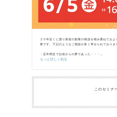
２０年近くに渡り新規の創業の相談を積み重ねておよそ
業です。下記のようなご相談が多く寄せられておりま
・定年間近で以前からの夢であった・・・
もっと詳しく知る
・早期退職し、退職金を元手に充実した人生にしたい
・「使われる立場」を卒業し「一国一城の主」に一度
・趣味を仕事に・・・「未経験で現場経験はないけれ
・コロナ禍で仕事がなくなり・・・
・看護士や教員を退職して以前からの夢であった
・子供が全員就職して「子育て」が終わったタイミン
このセミナ
しかしながら・・・
飲食業界は、経験豊富な”食のプロ”でも事業継続率が
体力不足・経験不足・知識不足など何かが「不足」す
上記のような現実がありながらも、一方で全くの現場