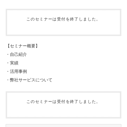
そんなお悩みを抱える飲食店の皆様に、ワークショップ形式でGoo
gleビジネスプロフィールの「基本の作成術」から「応用的な集客
戦略」までを徹底解説します。
このセミナーは受付を終了しました。
当日、同会場ではUSENのサービスや開業相談会へ同時にご参加い
ただけます！
【セミナー概要】
・自己紹介
・実績
・活用事例
・弊社サービスについて
このセミナーは受付を終了しました。