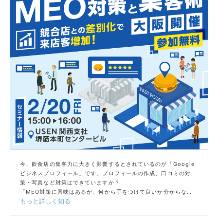
今、飲食店の集客力に大きく影響するとされているのが「Google
ビジネスプロフィール」です。プロフィールの作成、口コミの対
策・写真など対策はできていますか？
「MEO対策に興味はあるが、何から手をつけて良いか分からな
もっと詳しく知る
い」
「競合店との差別化を図り、来店客を増やしたい」