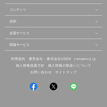
コンテンツ
目的
無料開業相談
セミナーで学ぶ
会員サービス
店舗運営
物件を探す
セミナー情報
資金・手続き
関連サービス
会員登録
先輩開業者の声
セミナー動画
首都圏
物件
メルマガ設定
記事から学ぶ
セミナー協力一覧
大阪
飲食店サクセスガイド（外部サイト）
内装・設備
利用規約
運営会社：株式会社USEN
canaeruとは
ログイン
飲食店の始め方
北海道
開業・経営に関する記事
個人情報保護方針
個人情報の取扱いについて
食材・仕入れ
業態別の開業方法
東海
編集ポリシー
お問い合わせ
サイトマップ
集客・宣伝
その他
トレンド
UIターン開業特集
飲食店開業