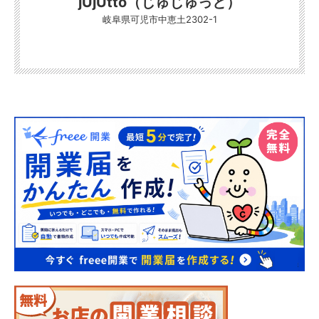
jUjUtto（じゅじゅっと）
岐阜県可児市中恵土2302-1