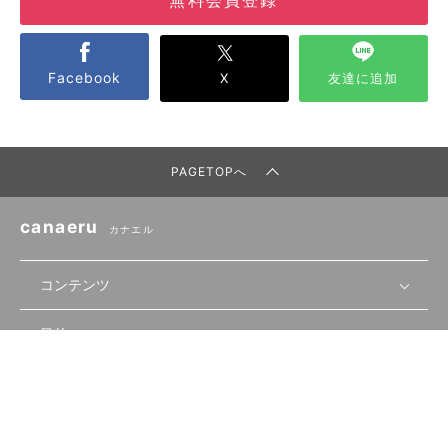
Facebook
X
友達に追加
PAGETOPへ
canaeru
カナエル
コンテンツ
目的
無料開業相談
セミナーで学ぶ
会員サービス
店舗運営
物件を探す
セミナー情報
資金・手続き
関連サービス
会員登録
先輩開業者の声
セミナー動画
首都圏