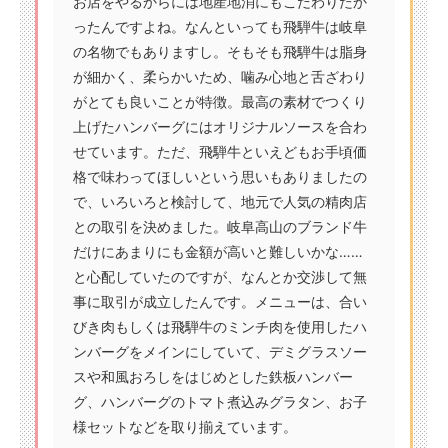
お店をやるからには地産地消にもこだわりたか
ったんですよね。なんといっても飛騨牛は岐阜
の名物でもありますし。そもそも飛騨牛は脂身
が細かく、柔らかいため、噛み心地と舌ざわり
がとても良いことが特徴。最高の素材でつくり
上げたハンバーグにはオリジナルソースを合わ
せています。ただ、飛騨牛といえどもお手頃価
格で味わってほしいという思いもありましたの
で、いろいろと検討して、地元で人気の精肉店
との取引を決めました。岐阜高山のブランド牛
だけにあまりにも金額が高いと難しいかな……
と心配していたのですが、なんとか交渉して無
事に取引が成立したんです。メニューは、合い
びき肉もしくは飛騨牛のミンチ肉を使用したハ
ンバーグをメインにしていて、デミグラスソー
スや和風おろしをはじめとした鉄板ハンバー
グ、ハンバーグのトマト煮込みグラタン、お子
様セットなどを取り揃えています。