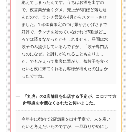
絶えてしまったんです。うちはお酒を出すの
で、夜営業が全くダメ。売上が6割ほど落ち込
んだので、ランチ営業を4月からスタートさせ
ました。1日30食限定のつけ麺がおかげさまで
好評で、ランチを始めていなければ6割減どこ
ろでは済まなかったかもしれません。昼間は水
餃子のみ提供しているんですが、「餃子専門店
なのになぜ」と訝しがられることもありまし
た。でもかえって集客に繋がり、焼餃子を食べ
たいと夜に来てくれるお客様が増えたのはよか
ったですね。
『丸虎』の2店舗目を出店する予定が、コロナで方
針転換を余儀なくされたと伺いました。
今年中に都内で2店舗目を出す予定で、人を雇い
たいと考えたいたのですが、一旦取りやめにし