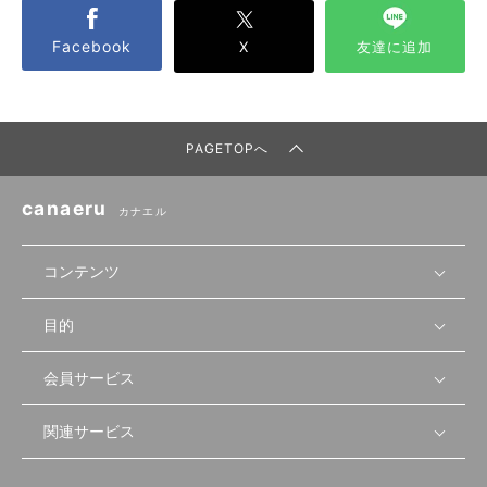
Facebook
X
友達に追加
PAGETOPへ
canaeru
カナエル
コンテンツ
目的
無料開業相談
セミナーで学ぶ
会員サービス
店舗運営
物件を探す
セミナー情報
資金・手続き
関連サービス
会員登録
先輩開業者の声
セミナー動画
首都圏
物件
メルマガ設定
記事から学ぶ
セミナー協力一覧
大阪