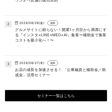
ワンオペ店舗の成功法則
2026/08/28(金)
無料
グルメサイトに頼らない！開業1ヶ月目から満席にす
る『インスタ×LINE×MEO×AI』集客〜補助金で集客
コストを最小化へ！〜
2026/08/27(木)
無料
お店の成長を加速させる！ 「公庫融資と補助金／助
成金」活用セミナー
セミナー一覧はこちら