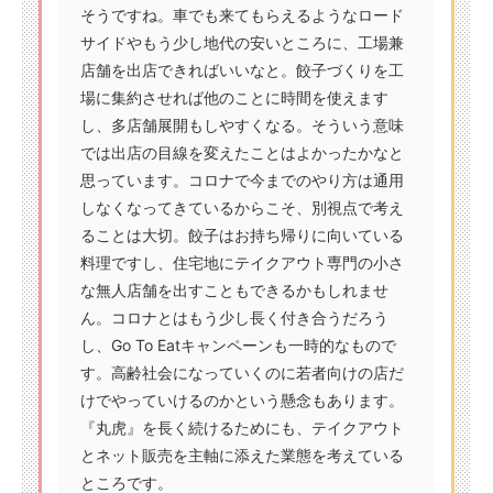
そうですね。車でも来てもらえるようなロード
サイドやもう少し地代の安いところに、工場兼
店舗を出店できればいいなと。餃子づくりを工
場に集約させれば他のことに時間を使えます
し、多店舗展開もしやすくなる。そういう意味
では出店の目線を変えたことはよかったかなと
思っています。コロナで今までのやり方は通用
しなくなってきているからこそ、別視点で考え
ることは大切。餃子はお持ち帰りに向いている
料理ですし、住宅地にテイクアウト専門の小さ
な無人店舗を出すこともできるかもしれませ
ん。コロナとはもう少し長く付き合うだろう
し、Go To Eatキャンペーンも一時的なもので
す。高齢社会になっていくのに若者向けの店だ
けでやっていけるのかという懸念もあります。
『丸虎』を長く続けるためにも、テイクアウト
とネット販売を主軸に添えた業態を考えている
ところです。