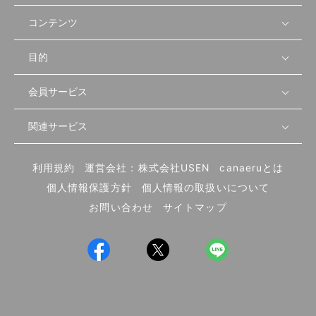
コンテンツ
目的
無料開業相談
セミナーで学ぶ
会員サービス
店舗運営
物件を探す
セミナー情報
資金・手続き
関連サービス
会員登録
先輩開業者の声
セミナー動画
首都圏
物件
メルマガ設定
記事から学ぶ
セミナー協力一覧
大阪
飲食店サクセスガイド（外部サイト）
内装・設備
利用規約
運営会社：株式会社USEN
canaeruとは
ログイン
飲食店の始め方
北海道
開業・経営に関する記事
個人情報保護方針
個人情報の取扱いについて
食材・仕入れ
業態別の開業方法
東海
編集ポリシー
お問い合わせ
サイトマップ
集客・宣伝
その他
トレンド
UIターン開業特集
飲食店開業