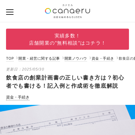
実績多数！
店舗開業の"無料相談"はコチラ！
TOP
開業・経営に関する記事
開業ノウハウ
資金・手続き
飲食店の
更新日：
2025/05/30
飲食店の創業計画書の正しい書き方は？初心
者でも書ける！記入例と作成術を徹底解説
資金・手続き