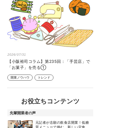
2026/07/31
【小阪裕司コラム】第235回：「手芸店」で
「お菓子」を売る①
開業ノウハウ
トレンド
お役立ちコンテンツ
先輩開業者の声
元記者が念願の飲食店開業！低糖
質メニューで挑む、新しい定食