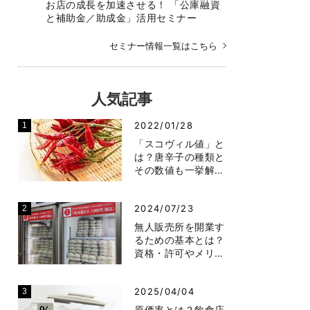
お店の成長を加速させる！ 「公庫融資
と補助金／助成金」活用セミナー
セミナー情報一覧はこちら
人気記事
2022/01/28
「スコヴィル値」と
は？唐辛子の種類と
その数値も一挙解…
2024/07/23
無人販売所を開業す
るための基本とは？
資格・許可やメリ…
2025/04/04
原価率とは？飲食店