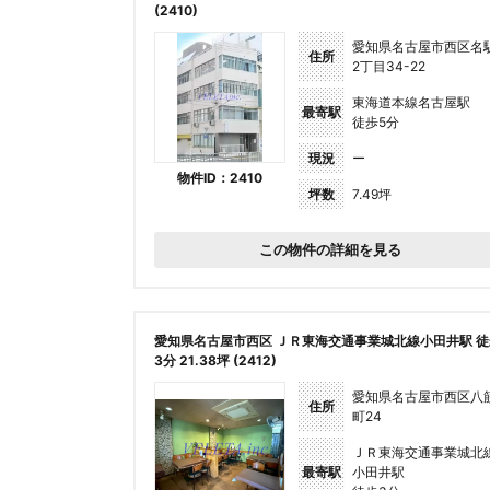
(2410)
愛知県名古屋市西区名
住所
2丁目34-22
東海道本線名古屋駅
最寄駅
徒歩5分
現況
ー
物件ID：2410
坪数
7.49坪
この物件の詳細を見る
愛知県名古屋市西区 ＪＲ東海交通事業城北線小田井駅 徒
3分 21.38坪 (2412)
愛知県名古屋市西区八
住所
町24
ＪＲ東海交通事業城北
最寄駅
小田井駅