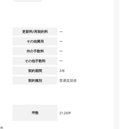
更新料/再契約料
ー
その他費用
ー
仲介手数料
ー
その他手数料
ー
契約期間
3年
契約種別
普通賃貸借
坪数
21.26坪
小売