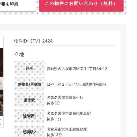
この物件にお問い合わせ（無料）
情報を印刷
物件ID:【TV】2424
立地
住所
愛知県名古屋市西区栄生1丁目34-12
建物名/所在階
はやし第２ビル / 地上6階建/1階部分
名鉄名古屋本線栄生駅
最寄駅
徒歩2分
名鉄名古屋本線東枇杷島駅
近隣駅1
徒歩11分
名古屋市営東山線亀島駅
近隣駅2
徒歩13分