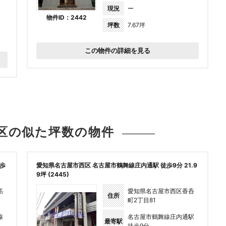
現況
ー
物件ID：2442
坪数
7.67坪
この物件の詳細を見る
区の似た坪数の
物件
歩
愛知県名古屋市西区 名古屋市鶴舞線庄内通駅 徒歩9分 21.9
9坪 (2445)
筋
愛知県名古屋市西区香呑
住所
町2丁目81
線
名古屋市鶴舞線庄内通駅
最寄駅
徒歩9分