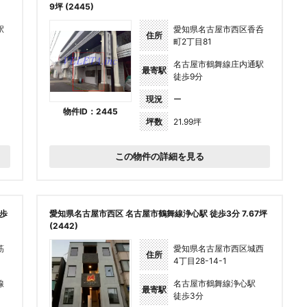
9坪 (2445)
駅
愛知県名古屋市西区香呑
住所
町2丁目81
名古屋市鶴舞線庄内通駅
最寄駅
徒歩9分
現況
ー
物件ID：2445
坪数
21.99坪
この物件の詳細を見る
歩
愛知県名古屋市西区 名古屋市鶴舞線浄心駅 徒歩3分 7.67坪
(2442)
筋
愛知県名古屋市西区城西
住所
4丁目28-14-1
線
名古屋市鶴舞線浄心駅
最寄駅
徒歩3分