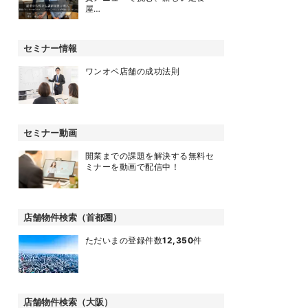
屋…
セミナー情報
ワンオペ店舗の成功法則
セミナー動画
開業までの課題を解決する無料セ
ミナーを動画で配信中！
店舗物件検索（首都圏）
ただいまの登録件数
12,350
件
店舗物件検索（大阪）