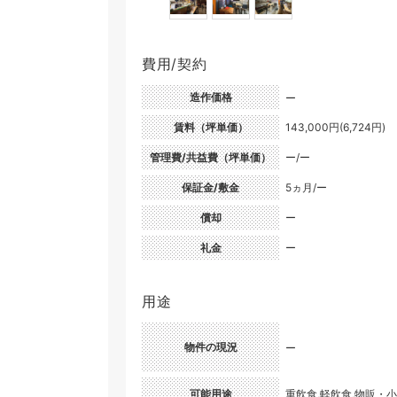
費用/契約
造作価格
ー
賃料（坪単価）
143,000円(6,724円)
管理費/共益費（坪単価）
ー/ー
保証金/敷金
5ヵ月/ー
償却
ー
礼金
ー
用途
物件の現況
ー
可能用途
重飲食,軽飲食,物販・