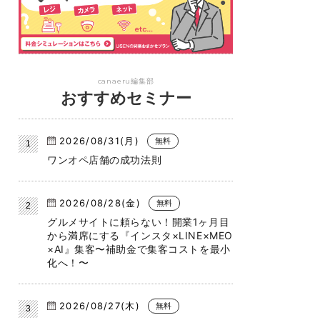
canaeru編集部
おすすめセミナー
2026/08/31(月)
無料
ワンオペ店舗の成功法則
2026/08/28(金)
無料
グルメサイトに頼らない！開業1ヶ月目
から満席にする『インスタ×LINE×MEO
×AI』集客〜補助金で集客コストを最小
化へ！〜
2026/08/27(木)
無料